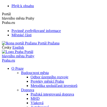
Přejít k obsahu
Portál
hlavního města Prahy
Praha.eu
Povinně zveřejňované informace
Městské části
Portál Pražana
Česky
English
Portál
hlavního města Prahy
Praha.eu
O Praze
Budoucnost města
Odbor územního rozvoje
Projekty měnící Prahu
Metodika spoluúčasti investorů
Doprava
Pražská integrovaná doprava
MHD
Vlaková