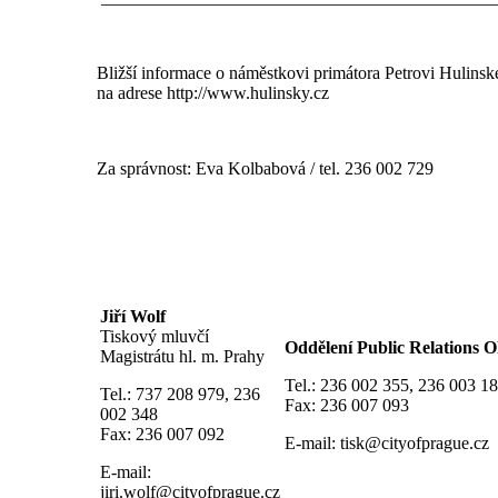
Bližší informace o náměstkovi primátora Petrovi Hulinsk
na adrese
http://www.hulinsky.cz
Za správnost: Eva Kolbabová / tel. 236 002 729
Jiří Wolf
Tiskový mluvčí
Oddělení Public Relation
Magistrátu hl. m. Prahy
Tel.: 236 002 355, 236 003 1
Tel.: 737 208 979, 236
Fax: 236 007 093
002 348
Fax: 236 007 092
E-mail:
tisk@cityofprague.cz
E-mail:
jiri.wolf@cityofprague.cz