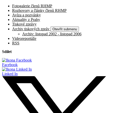
Fotogalerie členů RHMP
Rozhovory a články členů RHMP
Avíza a pozvánky
Aktuality z Prahy
Tiskové zprávy
Archiv tiskových zpráv
Otevřít submenu
Archiv: listopad 2002 - listopad 2006
Videoreportáže
RSS
Sdílet
Facebook
Linked In