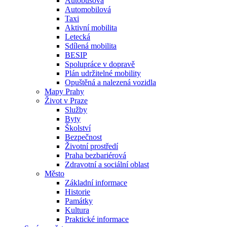
Autobusová
Automobilová
Taxi
Aktivní mobilita
Letecká
Sdílená mobilita
BESIP
Spolupráce v dopravě
Plán udržitelné mobility
Opuštěná a nalezená vozidla
Mapy Prahy
Život v Praze
Služby
Byty
Školství
Bezpečnost
Životní prostředí
Praha bezbariérová
Zdravotní a sociální oblast
Město
Základní informace
Historie
Památky
Kultura
Praktické informace