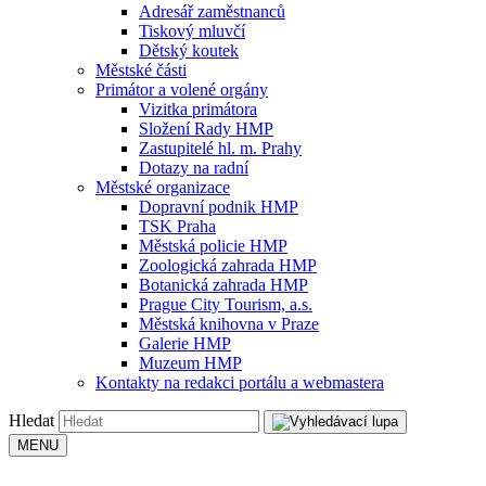
Adresář zaměstnanců
Tiskový mluvčí
Dětský koutek
Městské části
Primátor a volené orgány
Vizitka primátora
Složení Rady HMP
Zastupitelé hl. m. Prahy
Dotazy na radní
Městské organizace
Dopravní podnik HMP
TSK Praha
Městská policie HMP
Zoologická zahrada HMP
Botanická zahrada HMP
Prague City Tourism, a.s.
Městská knihovna v Praze
Galerie HMP
Muzeum HMP
Kontakty na redakci portálu a webmastera
Hledat
MENU