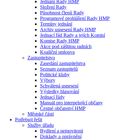
Jednání Rady HMP
Složení Rady
Působnost členů Rady
Programové prohlášení Rady HMP
Termíny jednání
Archiv usnesení Rady HMP
Jednací řád Rady a jejích Komisí
Komise Rady HMP
Akce pod záštitou radních
Koaliční smlouva
Zastupitelstvo
Zasedání zastupitelstva
Seznam zastupitelů
Politické kluby
Výbory
Schválená usnesení
Výsledky hlasování
Jednací řády
Manuál pro interpelující občany
Čestné občanství HMP
Městské části
Potřebuji řešit
Služby úřadu
Bydlení a nemovitosti
Doklady a oprávnění