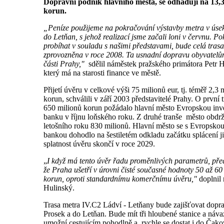
Dopravní podnik hlavního města, se odhadují na
13,
korun.
„Peníze použijeme na pokračování výstavby metra v úse
do Letňan, s jehož realizací jsme začali loni v červnu. P
probíhat v souladu s našimi představami, bude celá trasa
zprovozněna v roce 2008. Ta usnadní dopravu obyvatelů
části Prahy,"
sdělil náměstek pražského primátora Petr H
který má na starosti finance ve městě.
Přijetí úvěru v celkové výši 75 milionů eur, tj. téměř 2,3 
korun, schválili v září 2003 představitelé Prahy. O první t
650 milionů korun požádalo hlavní město Evropskou inve
banku v říjnu loňského roku. Z druhé tranše město obdr
letošního roku 830 milionů. Hlavní město se s Evropskou
bankou dohodlo na šestiletém odkladu začátku splácení ji
splatnost úvěru skončí v roce 2029.
„
I když má tento úvěr řadu proměnlivých parametrů, př
že Praha ušetří v úrovni čisté současné hodnoty 50 až 60
korun, oproti standardnímu komerčnímu úvěru,"
doplnil
Hulinský.
Trasa metra IV.C2 Ládví - Letňany bude zajišťovat dopr
Prosek a do Letňan. Bude mít tři hloubené stanice a náv
umožní cestujícím pohodlně a rychle se dostat i do Čako