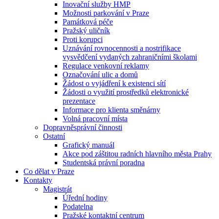
Inovační služby HMP
Možnosti parkování v Praze
Památková péče
Pražský uličník
Proti korupci
Uznávání rovnocennosti a nostrifikace
vysvědčení vydaných zahraničními školami
Regulace venkovní reklamy
Označování ulic a domů
Žádost o vyjádření k existenci sítí
Žádosti o využití prostředků elektronické
prezentace
Informace pro klienta směnárny
Volná pracovní místa
Dopravněsprávní činnosti
Ostatní
Grafický manuál
Akce pod záštitou radních hlavního města Prahy
Studentská právní poradna
Co dělat v Praze
Kontakty
Magistrát
Úřední hodiny
Podatelna
Pražské kontaktní centrum