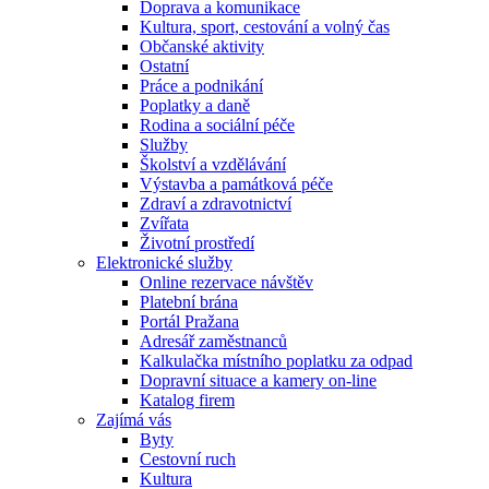
Doprava a komunikace
Kultura, sport, cestování a volný čas
Občanské aktivity
Ostatní
Práce a podnikání
Poplatky a daně
Rodina a sociální péče
Služby
Školství a vzdělávání
Výstavba a památková péče
Zdraví a zdravotnictví
Zvířata
Životní prostředí
Elektronické služby
Online rezervace návštěv
Platební brána
Portál Pražana
Adresář zaměstnanců
Kalkulačka místního poplatku za odpad
Dopravní situace a kamery on-line
Katalog firem
Zajímá vás
Byty
Cestovní ruch
Kultura