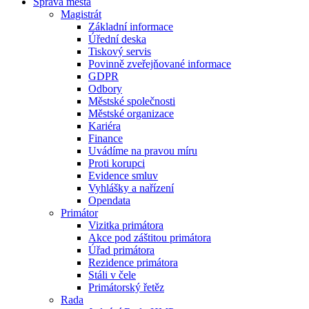
Správa města
Magistrát
Základní informace
Úřední deska
Tiskový servis
Povinně zveřejňované informace
GDPR
Odbory
Městské společnosti
Městské organizace
Kariéra
Finance
Uvádíme na pravou míru
Proti korupci
Evidence smluv
Vyhlášky a nařízení
Opendata
Primátor
Vizitka primátora
Akce pod záštitou primátora
Úřad primátora
Rezidence primátora
Stáli v čele
Primátorský řetěz
Rada