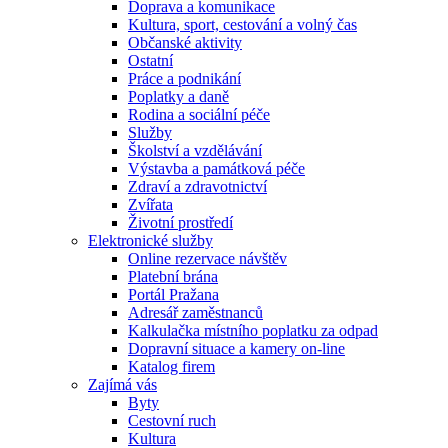
Doprava a komunikace
Kultura, sport, cestování a volný čas
Občanské aktivity
Ostatní
Práce a podnikání
Poplatky a daně
Rodina a sociální péče
Služby
Školství a vzdělávání
Výstavba a památková péče
Zdraví a zdravotnictví
Zvířata
Životní prostředí
Elektronické služby
Online rezervace návštěv
Platební brána
Portál Pražana
Adresář zaměstnanců
Kalkulačka místního poplatku za odpad
Dopravní situace a kamery on-line
Katalog firem
Zajímá vás
Byty
Cestovní ruch
Kultura