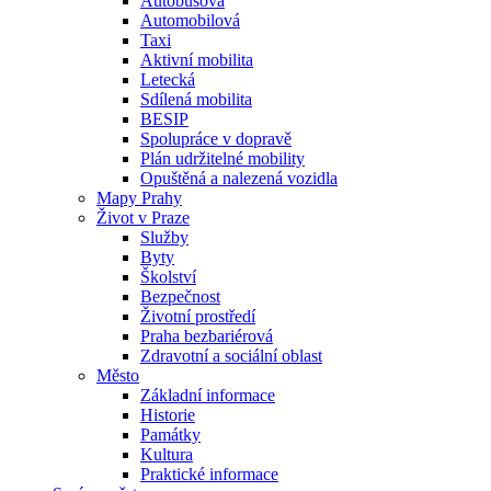
Autobusová
Automobilová
Taxi
Aktivní mobilita
Letecká
Sdílená mobilita
BESIP
Spolupráce v dopravě
Plán udržitelné mobility
Opuštěná a nalezená vozidla
Mapy Prahy
Život v Praze
Služby
Byty
Školství
Bezpečnost
Životní prostředí
Praha bezbariérová
Zdravotní a sociální oblast
Město
Základní informace
Historie
Památky
Kultura
Praktické informace