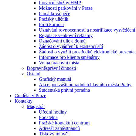
Inovační služby HMP
Možnosti parkování v Praze
Památková péče
Pražský uličník
Proti korupci
Uznávání rovnocennosti a nostrifikace vysvědčen
Regulace venkovní reklamy
Označování ulic a domů
Žádost o vyjádření k existenci sítí
Žádosti o využití prostředků elektronické prezenta
Informace pro klienta směnárny
Volná pracovní místa
Dopravněsprávní činnosti
Ostatní
Grafický manuál
Akce pod záštitou radních hlavního města Prahy
Studentská právní poradna
Co dělat v Praze
Kontakty
Magistrát
Úřední hodiny
Podatelna
Pražské kontaktní centrum
Adresář zaměstnanců
Tiskový mluvčí