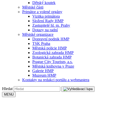
Dětský koutek
Městské části
Primátor a volené orgány
Vizitka primátora
Složení Rady HMP
Zastupitelé hl. m. Prahy
Dotazy na radní
Městské organizace
Dopravní podnik HMP
TSK Praha
Městská policie HMP
Zoologická zahrada HMP
Botanická zahrada HMP
Prague City Tourism, a.s.
Městská knihovna v Praze
Galerie HMP
Muzeum HMP
Kontakty na redakci portálu a webmastera
Hledat
MENU