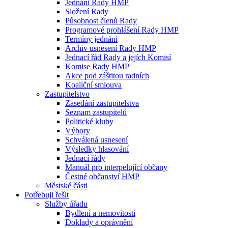
Jednání Rady HMP
Složení Rady
Působnost členů Rady
Programové prohlášení Rady HMP
Termíny jednání
Archiv usnesení Rady HMP
Jednací řád Rady a jejích Komisí
Komise Rady HMP
Akce pod záštitou radních
Koaliční smlouva
Zastupitelstvo
Zasedání zastupitelstva
Seznam zastupitelů
Politické kluby
Výbory
Schválená usnesení
Výsledky hlasování
Jednací řády
Manuál pro interpelující občany
Čestné občanství HMP
Městské části
Potřebuji řešit
Služby úřadu
Bydlení a nemovitosti
Doklady a oprávnění