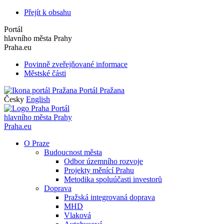
Přejít k obsahu
Portál
hlavního města Prahy
Praha.eu
Povinně zveřejňované informace
Městské části
Portál Pražana
Česky
English
Portál
hlavního města Prahy
Praha.eu
O Praze
Budoucnost města
Odbor územního rozvoje
Projekty měnící Prahu
Metodika spoluúčasti investorů
Doprava
Pražská integrovaná doprava
MHD
Vlaková