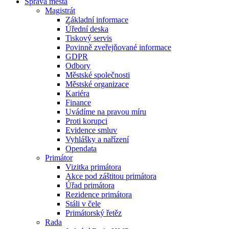
Správa města
Magistrát
Základní informace
Úřední deska
Tiskový servis
Povinně zveřejňované informace
GDPR
Odbory
Městské společnosti
Městské organizace
Kariéra
Finance
Uvádíme na pravou míru
Proti korupci
Evidence smluv
Vyhlášky a nařízení
Opendata
Primátor
Vizitka primátora
Akce pod záštitou primátora
Úřad primátora
Rezidence primátora
Stáli v čele
Primátorský řetěz
Rada