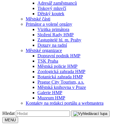
Adresář zaměstnanců
Tiskový mluvčí
Dětský koutek
Městské části
Primátor a volené orgány
Vizitka primátora
Složení Rady HMP
Zastupitelé hl. m. Prahy
Dotazy na radní
Městské organizace
Dopravní podnik HMP
TSK Praha
Městská policie HMP
Zoologická zahrada HMP
Botanická zahrada HMP
Prague City Tourism, a.s.
Městská knihovna v Praze
Galerie HMP
Muzeum HMP
Kontakty na redakci portálu a webmastera
Hledat
MENU