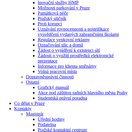
Inovační služby HMP
Možnosti parkování v Praze
Památková péče
Pražský uličník
Proti korupci
Uznávání rovnocennosti a nostrifikace
vysvědčení vydaných zahraničními školami
Regulace venkovní reklamy
Označování ulic a domů
Žádost o vyjádření k existenci sítí
Žádosti o využití prostředků elektronické
prezentace
Informace pro klienta směnárny
Volná pracovní místa
Dopravněsprávní činnosti
Ostatní
Grafický manuál
Akce pod záštitou radních hlavního města Prahy
Studentská právní poradna
Co dělat v Praze
Kontakty
Magistrát
Úřední hodiny
Podatelna
Pražské kontaktní centrum