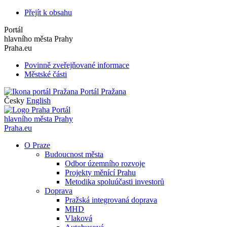
Přejít k obsahu
Portál
hlavního města Prahy
Praha.eu
Povinně zveřejňované informace
Městské části
Portál Pražana
Česky
English
Portál
hlavního města Prahy
Praha.eu
O Praze
Budoucnost města
Odbor územního rozvoje
Projekty měnící Prahu
Metodika spoluúčasti investorů
Doprava
Pražská integrovaná doprava
MHD
Vlaková