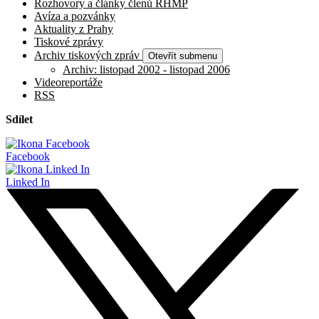
Rozhovory a články členů RHMP
Avíza a pozvánky
Aktuality z Prahy
Tiskové zprávy
Archiv tiskových zpráv
Otevřít submenu
Archiv: listopad 2002 - listopad 2006
Videoreportáže
RSS
Sdílet
Facebook
Linked In