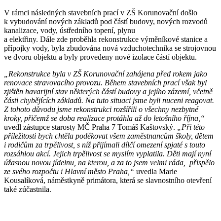
V rámci následných stavebních prací v ZŠ Korunovační došlo
k vybudování nových základů pod částí budovy, nových rozvodů
kanalizace, vody, ústředního topení, plynu
a elektřiny. Dále zde proběhla rekonstrukce výměníkové stanice a
přípojky vody, byla zbudována nová vzduchotechnika se strojovnou
ve dvoru objektu a byly provedeny nové izolace částí objektu.
„Rekonstrukce byla v ZŠ Korunovační zahájena před rokem jako
renovace stravovacího provozu. Během stavebních prací však byl
zjištěn havarijní stav některých částí budovy a jejího zázemí, včetně
části chybějících základů. Na tuto situaci jsme byli nuceni reagovat.
Z tohoto důvodu jsme rekonstrukci rozšířili o všechny nezbytné
kroky, přičemž se doba realizace protáhla až do letošního října,“
uvedl zástupce starosty MČ Praha 7 Tomáš Kaštovský.
„Při této
příležitosti bych chtěla poděkovat všem zaměstnancům školy, dětem
i rodičům za trpělivost, s níž přijímali dílčí omezení spjaté s touto
rozsáhlou akcí. Jejich trpělivost se myslím vyplatila. Děti mají nyní
úžasnou novou jídelnu, na kterou, a za to jsem velmi ráda, přispělo
ze svého rozpočtu i Hlavní město Praha,“
uvedla Marie
Kousalíková, náměstkyně primátora, která se slavnostního otevření
také zúčastnila.