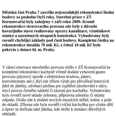
Městská část Praha 7 završila nejrozsáhlejší rekonstrukci školní
budovy za poslední čtyři roky. Stavební práce v ZŠ
Korunovační byly zahájeny v září roku 2009. Kromě
rekonstrukce stravovacího provozu zde byly z důvodu
havarijního stavu realizovány opravy kanalizace, výměníkové
stanice a narušených stropních konstrukcí. Vybudovány byly
rovněž chybějící základy pod částí budovy. Kompletní částka na
rekonstrukce dosáhla 70 mil. Kč, z čehož 10 mil. Kč bylo
pokryto z dotace hl. m. Prahy.
V rámci renovace stavebního provozu došlo v ZŠ Korunovační ke
kompletní rekonstrukci kuchyně včetně dodání vybavení gastro
provozu (plynový sporák s elektrickou troubou, pánev,
konvektomaty atd.). Byl zde zřízen výtah pro převážení hotových
jídel do jídelny, zdvihací plošina pro zajištění zásobování z ulice,
mycí provoz černého nádobí či zázemí pro kuchařky. Vybudovány
byly rovněž nové sklady zeleniny, přípravna zeleniny či sklady
odpadu. Došlo zde k dodání nových mrazících skříní, lednic a polic
do skladů. Zřízena zde byla rovněž cvičná kuchyňka pro výuku dětí
a úprav se dočkala také jídelna, kde došlo k instalaci dřevěných
obkladů.