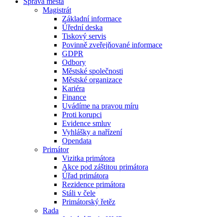
Správa města
Magistrát
Základní informace
Úřední deska
Tiskový servis
Povinně zveřejňované informace
GDPR
Odbory
Městské společnosti
Městské organizace
Kariéra
Finance
Uvádíme na pravou míru
Proti korupci
Evidence smluv
Vyhlášky a nařízení
Opendata
Primátor
Vizitka primátora
Akce pod záštitou primátora
Úřad primátora
Rezidence primátora
Stáli v čele
Primátorský řetěz
Rada