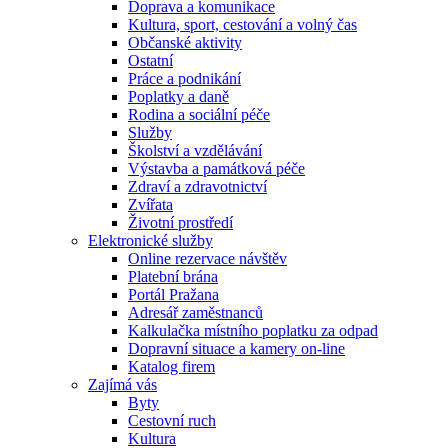
Doprava a komunikace
Kultura, sport, cestování a volný čas
Občanské aktivity
Ostatní
Práce a podnikání
Poplatky a daně
Rodina a sociální péče
Služby
Školství a vzdělávání
Výstavba a památková péče
Zdraví a zdravotnictví
Zvířata
Životní prostředí
Elektronické služby
Online rezervace návštěv
Platební brána
Portál Pražana
Adresář zaměstnanců
Kalkulačka místního poplatku za odpad
Dopravní situace a kamery on-line
Katalog firem
Zajímá vás
Byty
Cestovní ruch
Kultura