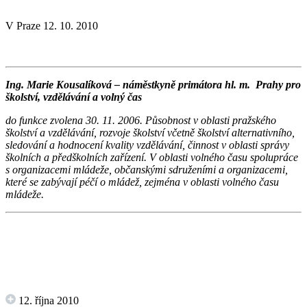
V Praze 12. 10. 2010
Ing. Marie Kousalíková – náměstkyně primátora hl. m. Prahy pro
školství, vzdělávání a volný čas
do funkce zvolena 30. 11. 2006. Působnost v oblasti pražského
školství a vzdělávání, rozvoje školství včetně školství alternativního,
sledování a hodnocení kvality vzdělávání, činnost v oblasti správy
školních a předškolních zařízení. V oblasti volného času spolupráce
s organizacemi mládeže, občanskými sdruženími a organizacemi,
které se zabývají péčí o mládež, zejména v oblasti volného času
mládeže.
12. října 2010