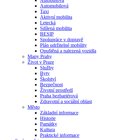
Autobusová
Automobilová
Taxi
Aktivní mobilita
Letecká
Sdílená mobilita
BESIP
Spolupráce v dopravě
Plán udržitelné mobility
Opuštěná a nalezená vozidla
Mapy Prahy
Život v Praze
Služby
Byty
Školství
Bezpečnost
Životní prostředí
Praha bezbariérová
Zdravotní a sociální oblast
Město
Základní informace
Historie
Památky
Kultura
Praktické informace