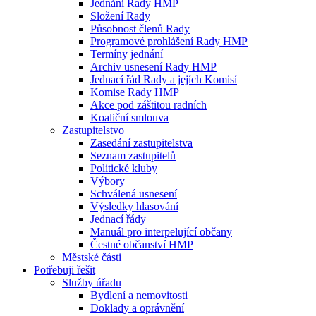
Jednání Rady HMP
Složení Rady
Působnost členů Rady
Programové prohlášení Rady HMP
Termíny jednání
Archiv usnesení Rady HMP
Jednací řád Rady a jejích Komisí
Komise Rady HMP
Akce pod záštitou radních
Koaliční smlouva
Zastupitelstvo
Zasedání zastupitelstva
Seznam zastupitelů
Politické kluby
Výbory
Schválená usnesení
Výsledky hlasování
Jednací řády
Manuál pro interpelující občany
Čestné občanství HMP
Městské části
Potřebuji řešit
Služby úřadu
Bydlení a nemovitosti
Doklady a oprávnění