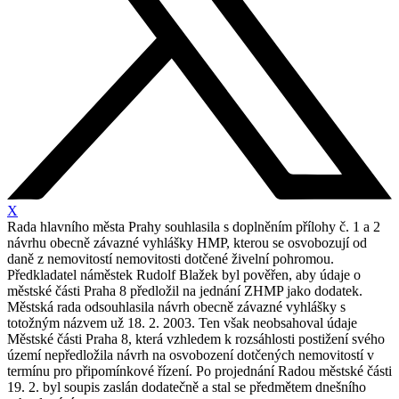
X
Rada hlavního města Prahy souhlasila s doplněním přílohy č. 1 a 2
návrhu obecně závazné vyhlášky HMP, kterou se osvobozují od
daně z nemovitostí nemovitosti dotčené živelní pohromou.
Předkladatel náměstek Rudolf Blažek byl pověřen, aby údaje o
městské části Praha 8 předložil na jednání ZHMP jako dodatek.
Městská rada odsouhlasila návrh obecně závazné vyhlášky s
totožným názvem už 18. 2. 2003. Ten však neobsahoval údaje
Městské části Praha 8, která vzhledem k rozsáhlosti postižení svého
území nepředložila návrh na osvobození dotčených nemovitostí v
termínu pro připomínkové řízení. Po projednání Radou městské části
19. 2. byl soupis zaslán dodatečně a stal se předmětem dnešního