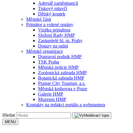
Adresář zaměstnanců
Tiskový mluvčí
Dětský koutek
Městské části
Primátor a volené orgány
Vizitka primátora
Složení Rady HMP
Zastupitelé hl. m. Prahy
Dotazy na radní
Městské organizace
Dopravní podnik HMP
TSK Praha
Městská policie HMP
Zoologická zahrada HMP
Botanická zahrada HMP
Prague City Tourism, a.s.
Městská knihovna v Praze
Galerie HMP
Muzeum HMP
Kontakty na redakci portálu a webmastera
Hledat
MENU