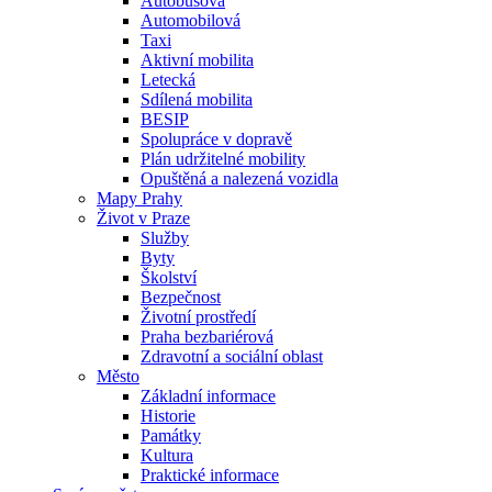
Autobusová
Automobilová
Taxi
Aktivní mobilita
Letecká
Sdílená mobilita
BESIP
Spolupráce v dopravě
Plán udržitelné mobility
Opuštěná a nalezená vozidla
Mapy Prahy
Život v Praze
Služby
Byty
Školství
Bezpečnost
Životní prostředí
Praha bezbariérová
Zdravotní a sociální oblast
Město
Základní informace
Historie
Památky
Kultura
Praktické informace