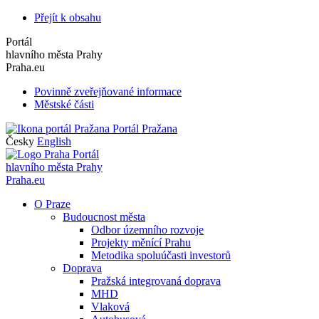
Přejít k obsahu
Portál
hlavního města Prahy
Praha.eu
Povinně zveřejňované informace
Městské části
Portál Pražana
Česky
English
Portál
hlavního města Prahy
Praha.eu
O Praze
Budoucnost města
Odbor územního rozvoje
Projekty měnící Prahu
Metodika spoluúčasti investorů
Doprava
Pražská integrovaná doprava
MHD
Vlaková