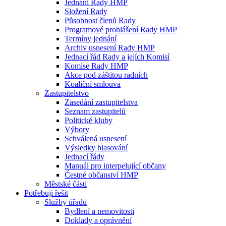
Jednání Rady HMP
Složení Rady
Působnost členů Rady
Programové prohlášení Rady HMP
Termíny jednání
Archiv usnesení Rady HMP
Jednací řád Rady a jejích Komisí
Komise Rady HMP
Akce pod záštitou radních
Koaliční smlouva
Zastupitelstvo
Zasedání zastupitelstva
Seznam zastupitelů
Politické kluby
Výbory
Schválená usnesení
Výsledky hlasování
Jednací řády
Manuál pro interpelující občany
Čestné občanství HMP
Městské části
Potřebuji řešit
Služby úřadu
Bydlení a nemovitosti
Doklady a oprávnění