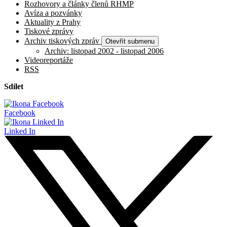
Rozhovory a články členů RHMP
Avíza a pozvánky
Aktuality z Prahy
Tiskové zprávy
Archiv tiskových zpráv
Otevřít submenu
Archiv: listopad 2002 - listopad 2006
Videoreportáže
RSS
Sdílet
Facebook
Linked In