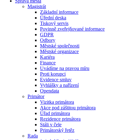
Správa města
Magistrát
Základní informace
Úřední deska
Tiskový servis
Povinně zveřejňované informace
GDPR
Odbory
Městské společnosti
Městské organizace
Kariéra
Finance
Uvádíme na pravou míru
Proti korupci
Evidence smluv
Vyhlášky a nařízení
Opendata
Primátor
Vizitka primátora
Akce pod záštitou primátora
Úřad primátora
Rezidence primátora
Stáli v čele
Primátorský řetěz
Rada