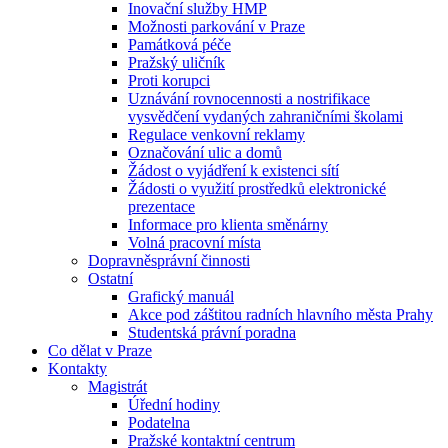
Inovační služby HMP
Možnosti parkování v Praze
Památková péče
Pražský uličník
Proti korupci
Uznávání rovnocennosti a nostrifikace
vysvědčení vydaných zahraničními školami
Regulace venkovní reklamy
Označování ulic a domů
Žádost o vyjádření k existenci sítí
Žádosti o využití prostředků elektronické
prezentace
Informace pro klienta směnárny
Volná pracovní místa
Dopravněsprávní činnosti
Ostatní
Grafický manuál
Akce pod záštitou radních hlavního města Prahy
Studentská právní poradna
Co dělat v Praze
Kontakty
Magistrát
Úřední hodiny
Podatelna
Pražské kontaktní centrum