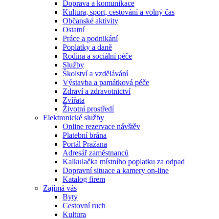
Doprava a komunikace
Kultura, sport, cestování a volný čas
Občanské aktivity
Ostatní
Práce a podnikání
Poplatky a daně
Rodina a sociální péče
Služby
Školství a vzdělávání
Výstavba a památková péče
Zdraví a zdravotnictví
Zvířata
Životní prostředí
Elektronické služby
Online rezervace návštěv
Platební brána
Portál Pražana
Adresář zaměstnanců
Kalkulačka místního poplatku za odpad
Dopravní situace a kamery on-line
Katalog firem
Zajímá vás
Byty
Cestovní ruch
Kultura