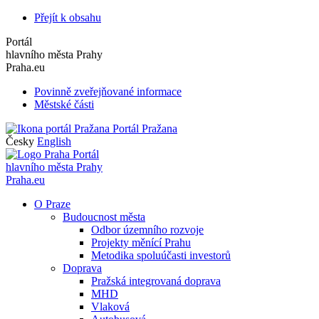
Přejít k obsahu
Portál
hlavního města Prahy
Praha.eu
Povinně zveřejňované informace
Městské části
Portál Pražana
Česky
English
Portál
hlavního města Prahy
Praha.eu
O Praze
Budoucnost města
Odbor územního rozvoje
Projekty měnící Prahu
Metodika spoluúčasti investorů
Doprava
Pražská integrovaná doprava
MHD
Vlaková