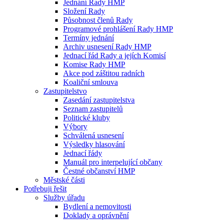
Jednání Rady HMP
Složení Rady
Působnost členů Rady
Programové prohlášení Rady HMP
Termíny jednání
Archiv usnesení Rady HMP
Jednací řád Rady a jejích Komisí
Komise Rady HMP
Akce pod záštitou radních
Koaliční smlouva
Zastupitelstvo
Zasedání zastupitelstva
Seznam zastupitelů
Politické kluby
Výbory
Schválená usnesení
Výsledky hlasování
Jednací řády
Manuál pro interpelující občany
Čestné občanství HMP
Městské části
Potřebuji řešit
Služby úřadu
Bydlení a nemovitosti
Doklady a oprávnění