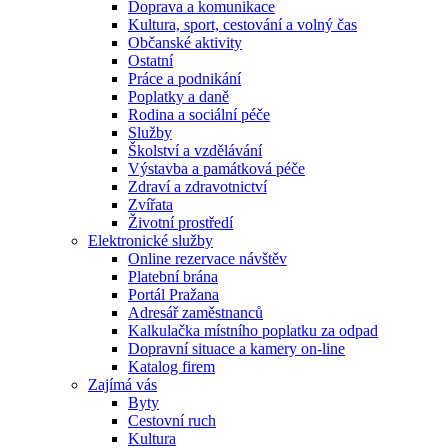
Doprava a komunikace
Kultura, sport, cestování a volný čas
Občanské aktivity
Ostatní
Práce a podnikání
Poplatky a daně
Rodina a sociální péče
Služby
Školství a vzdělávání
Výstavba a památková péče
Zdraví a zdravotnictví
Zvířata
Životní prostředí
Elektronické služby
Online rezervace návštěv
Platební brána
Portál Pražana
Adresář zaměstnanců
Kalkulačka místního poplatku za odpad
Dopravní situace a kamery on-line
Katalog firem
Zajímá vás
Byty
Cestovní ruch
Kultura