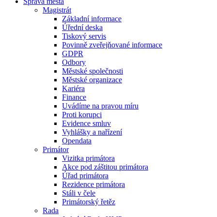
Správa města
Magistrát
Základní informace
Úřední deska
Tiskový servis
Povinně zveřejňované informace
GDPR
Odbory
Městské společnosti
Městské organizace
Kariéra
Finance
Uvádíme na pravou míru
Proti korupci
Evidence smluv
Vyhlášky a nařízení
Opendata
Primátor
Vizitka primátora
Akce pod záštitou primátora
Úřad primátora
Rezidence primátora
Stáli v čele
Primátorský řetěz
Rada