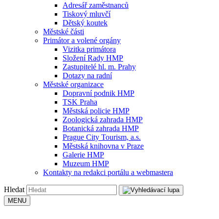
Adresář zaměstnanců
Tiskový mluvčí
Dětský koutek
Městské části
Primátor a volené orgány
Vizitka primátora
Složení Rady HMP
Zastupitelé hl. m. Prahy
Dotazy na radní
Městské organizace
Dopravní podnik HMP
TSK Praha
Městská policie HMP
Zoologická zahrada HMP
Botanická zahrada HMP
Prague City Tourism, a.s.
Městská knihovna v Praze
Galerie HMP
Muzeum HMP
Kontakty na redakci portálu a webmastera
Hledat
MENU