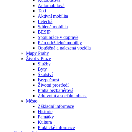
Autobusová
Automobilová
Taxi
Aktivní mobilita
Letecká
Sdílená mobilita
BESIP
Spolupráce v dopravě
Plán udržitelné mobility
Opuštěná a nalezená vozidla
Mapy Prahy
Život v Praze
Služby
Byty
Školství
Bezpečnost
Životní prostředí
Praha bezbariérová
Zdravotní a sociální oblast
Město
Základní informace
Historie
Památky
Kultura
Praktické informace