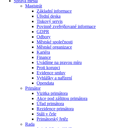
Správa města
Magistrát
Základní informace
Úřední deska
Tiskový servis
Povinně zveřejňované informace
GDPR
Odbory
Městské společnosti
Městské organizace
Kariéra
Finance
Uvádíme na pravou míru
Proti korupci
Evidence smluv
Vyhlášky a nařízení
Opendata
Primátor
Vizitka primátora
Akce pod záštitou primátora
Úřad primátora
Rezidence primátora
Stáli v čele
Primátorský řetěz
Rada