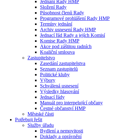
Jednání Rady HMP
Složení Rady
Působnost členů Rady
Programové prohlášení Rady HMP
Termíny jednání
Archiv usnesení Rady HMP
Jednací řád Rady a jejích Komisí
Komise Rady HMP
Akce pod záštitou radních
Koaliční smlouva
Zastupitelstvo
Zasedání zastupitelstva
Seznam zastupitelů
Politické kluby
Výbory
Schválená usnesení
Výsledky hlasování
Jednací řády
Manuál pro interpelující občany
Čestné občanství HMP
Městské části
Potřebuji řešit
Služby úřadu
Bydlení a nemovitosti
Doklady a oprávnění