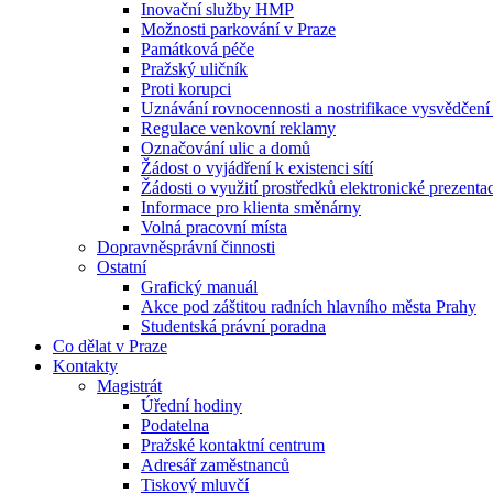
Inovační služby HMP
Možnosti parkování v Praze
Památková péče
Pražský uličník
Proti korupci
Uznávání rovnocennosti a nostrifikace vysvědčen
Regulace venkovní reklamy
Označování ulic a domů
Žádost o vyjádření k existenci sítí
Žádosti o využití prostředků elektronické prezenta
Informace pro klienta směnárny
Volná pracovní místa
Dopravněsprávní činnosti
Ostatní
Grafický manuál
Akce pod záštitou radních hlavního města Prahy
Studentská právní poradna
Co dělat v Praze
Kontakty
Magistrát
Úřední hodiny
Podatelna
Pražské kontaktní centrum
Adresář zaměstnanců
Tiskový mluvčí