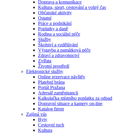
Doprava a komunikace
Kultura, sport, cestování a volný čas
Občanské aktivity
Ostatní
Práce a podnikání
Poplatky a daně
Rodina a sociální péče
Služby
Školství a vzdělávání
Výstavba a památková péče
Zdraví a zdravotnictví
Zvířata
Životní prostředí
Elektronické služby
Online rezervace návštěv
Platební brána
Portál Pražana
Adresář zaměstnanců
Kalkulačka místního poplatku za odpad
Dopravní situace a kamery on-line
Katalog firem
Zajímá vás
Byty
Cestovní ruch
Kultura