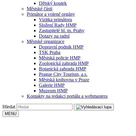
Dětský koutek
Městské části
Primátor a volené orgány
Vizitka primátora
Složení Rady HMP
Zastupitelé hl. m. Prahy
Dotazy na radní
Městské organizace
Dopravní podnik HMP
TSK Praha
Městská policie HMP
Zoologická zahrada HMP
Botanická zahrada HMP
Prague City Tourism, a.s.
Městská knihovna v Praze
Galerie HMP
Muzeum HMP
Kontakty na redakci portálu a webmastera
Hledat
MENU