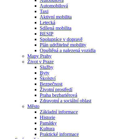
Autobusová
Automobilová
Taxi
Aktivní mobilita
Letecká
Sdílená mobilita
BESIP
Spolupráce v dopravě
Plán udržitelné mobility
Opuštěná a nalezená vozidla
Mapy Prahy
Život v Praze
Služby
Byty
Školství
Bezpečnost
Životní prostředí
Praha bezbariérová
Zdravotní a sociální oblast
Město
Základní informace
Historie
Památky
Kultura
Praktické informace