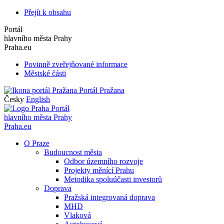
Přejít k obsahu
Portál
hlavního města Prahy
Praha.eu
Povinně zveřejňované informace
Městské části
Portál Pražana
Česky
English
Portál
hlavního města Prahy
Praha.eu
O Praze
Budoucnost města
Odbor územního rozvoje
Projekty měnící Prahu
Metodika spoluúčasti investorů
Doprava
Pražská integrovaná doprava
MHD
Vlaková