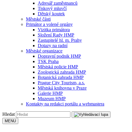
Adresář zaměstnanců
Tiskový mluvčí
Dětský koutek
Městské části
Primátor a volené orgány
Vizitka primátora
Složení Rady HMP
Zastupitelé hl. m. Prahy
Dotazy na radní
Městské organizace
Dopravní podnik HMP
TSK Praha
Městská policie HMP
Zoologická zahrada HMP
Botanická zahrada HMP
Prague City Tourism, a.s.
Městská knihovna v Praze
Galerie HMP
Muzeum HMP
Kontakty na redakci portálu a webmastera
Hledat
MENU