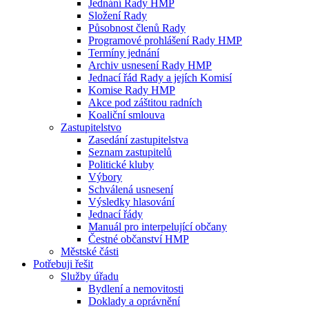
Jednání Rady HMP
Složení Rady
Působnost členů Rady
Programové prohlášení Rady HMP
Termíny jednání
Archiv usnesení Rady HMP
Jednací řád Rady a jejích Komisí
Komise Rady HMP
Akce pod záštitou radních
Koaliční smlouva
Zastupitelstvo
Zasedání zastupitelstva
Seznam zastupitelů
Politické kluby
Výbory
Schválená usnesení
Výsledky hlasování
Jednací řády
Manuál pro interpelující občany
Čestné občanství HMP
Městské části
Potřebuji řešit
Služby úřadu
Bydlení a nemovitosti
Doklady a oprávnění