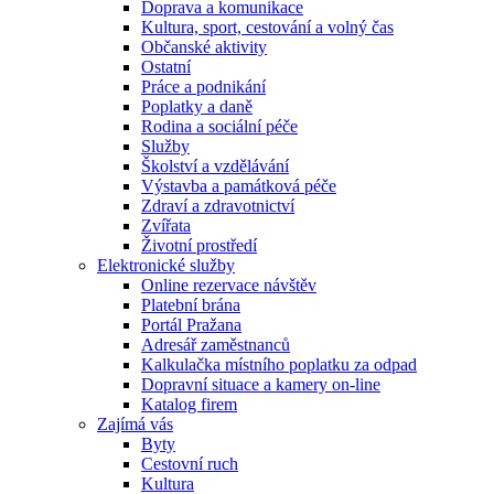
Doprava a komunikace
Kultura, sport, cestování a volný čas
Občanské aktivity
Ostatní
Práce a podnikání
Poplatky a daně
Rodina a sociální péče
Služby
Školství a vzdělávání
Výstavba a památková péče
Zdraví a zdravotnictví
Zvířata
Životní prostředí
Elektronické služby
Online rezervace návštěv
Platební brána
Portál Pražana
Adresář zaměstnanců
Kalkulačka místního poplatku za odpad
Dopravní situace a kamery on-line
Katalog firem
Zajímá vás
Byty
Cestovní ruch
Kultura