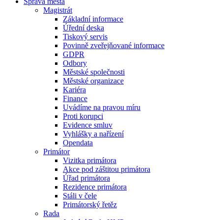
Správa města
Magistrát
Základní informace
Úřední deska
Tiskový servis
Povinně zveřejňované informace
GDPR
Odbory
Městské společnosti
Městské organizace
Kariéra
Finance
Uvádíme na pravou míru
Proti korupci
Evidence smluv
Vyhlášky a nařízení
Opendata
Primátor
Vizitka primátora
Akce pod záštitou primátora
Úřad primátora
Rezidence primátora
Stáli v čele
Primátorský řetěz
Rada