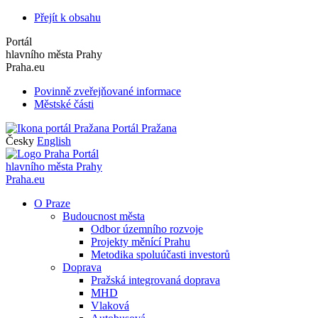
Přejít k obsahu
Portál
hlavního města Prahy
Praha.eu
Povinně zveřejňované informace
Městské části
Portál Pražana
Česky
English
Portál
hlavního města Prahy
Praha.eu
O Praze
Budoucnost města
Odbor územního rozvoje
Projekty měnící Prahu
Metodika spoluúčasti investorů
Doprava
Pražská integrovaná doprava
MHD
Vlaková