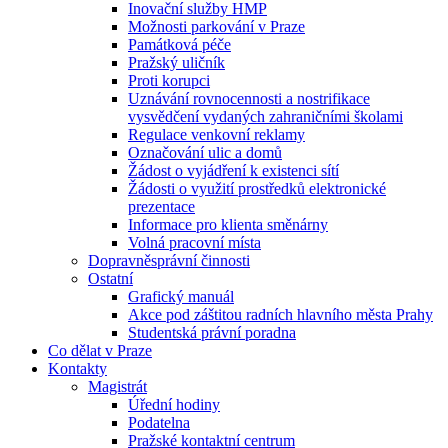
Inovační služby HMP
Možnosti parkování v Praze
Památková péče
Pražský uličník
Proti korupci
Uznávání rovnocennosti a nostrifikace
vysvědčení vydaných zahraničními školami
Regulace venkovní reklamy
Označování ulic a domů
Žádost o vyjádření k existenci sítí
Žádosti o využití prostředků elektronické
prezentace
Informace pro klienta směnárny
Volná pracovní místa
Dopravněsprávní činnosti
Ostatní
Grafický manuál
Akce pod záštitou radních hlavního města Prahy
Studentská právní poradna
Co dělat v Praze
Kontakty
Magistrát
Úřední hodiny
Podatelna
Pražské kontaktní centrum