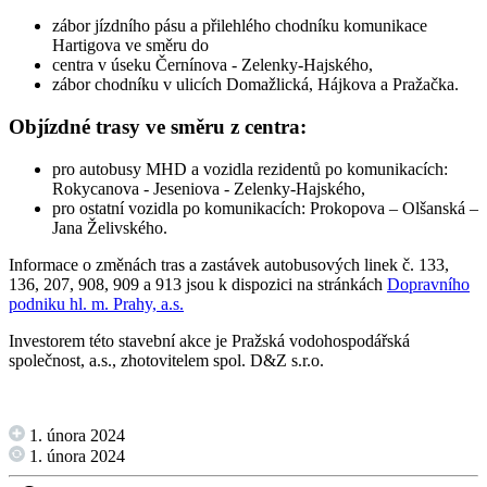
zábor jízdního pásu a přilehlého chodníku komunikace
Hartigova ve směru do
centra v úseku Černínova - Zelenky-Hajského,
zábor chodníku v ulicích Domažlická, Hájkova a Pražačka.
Objízdné trasy ve směru z centra:
pro autobusy MHD a vozidla rezidentů po komunikacích:
Rokycanova - Jeseniova - Zelenky-Hajského,
pro ostatní vozidla po komunikacích: Prokopova – Olšanská –
Jana Želivského.
Informace o změnách tras a zastávek autobusových linek č. 133,
136, 207, 908, 909 a 913 jsou k dispozici na stránkách
Dopravního
podniku hl. m. Prahy, a.s.
Investorem této stavební akce je Pražská vodohospodářská
společnost, a.s., zhotovitelem spol. D&Z s.r.o.
1. února 2024
1. února 2024