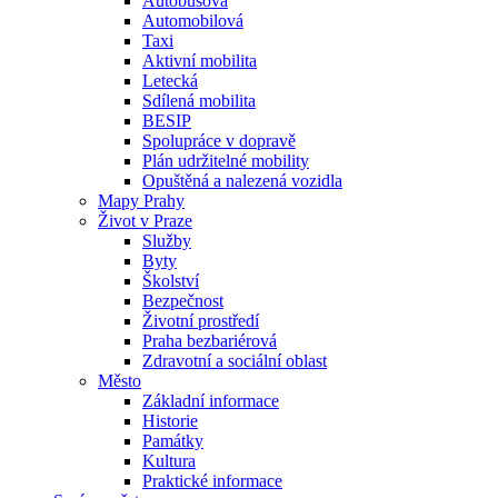
Autobusová
Automobilová
Taxi
Aktivní mobilita
Letecká
Sdílená mobilita
BESIP
Spolupráce v dopravě
Plán udržitelné mobility
Opuštěná a nalezená vozidla
Mapy Prahy
Život v Praze
Služby
Byty
Školství
Bezpečnost
Životní prostředí
Praha bezbariérová
Zdravotní a sociální oblast
Město
Základní informace
Historie
Památky
Kultura
Praktické informace