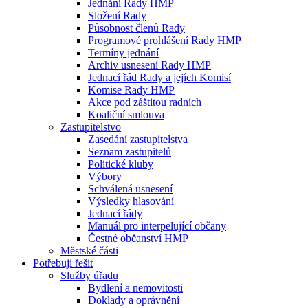
Jednání Rady HMP
Složení Rady
Působnost členů Rady
Programové prohlášení Rady HMP
Termíny jednání
Archiv usnesení Rady HMP
Jednací řád Rady a jejích Komisí
Komise Rady HMP
Akce pod záštitou radních
Koaliční smlouva
Zastupitelstvo
Zasedání zastupitelstva
Seznam zastupitelů
Politické kluby
Výbory
Schválená usnesení
Výsledky hlasování
Jednací řády
Manuál pro interpelující občany
Čestné občanství HMP
Městské části
Potřebuji řešit
Služby úřadu
Bydlení a nemovitosti
Doklady a oprávnění