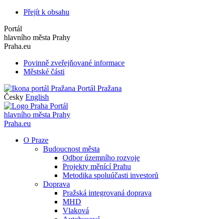
Přejít k obsahu
Portál
hlavního města Prahy
Praha.eu
Povinně zveřejňované informace
Městské části
Portál Pražana
Česky
English
Portál
hlavního města Prahy
Praha.eu
O Praze
Budoucnost města
Odbor územního rozvoje
Projekty měnící Prahu
Metodika spoluúčasti investorů
Doprava
Pražská integrovaná doprava
MHD
Vlaková