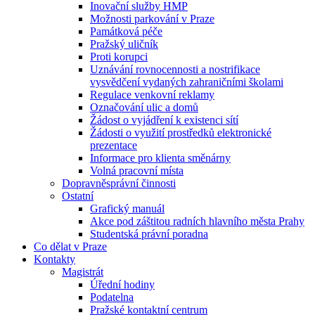
Inovační služby HMP
Možnosti parkování v Praze
Památková péče
Pražský uličník
Proti korupci
Uznávání rovnocennosti a nostrifikace
vysvědčení vydaných zahraničními školami
Regulace venkovní reklamy
Označování ulic a domů
Žádost o vyjádření k existenci sítí
Žádosti o využití prostředků elektronické
prezentace
Informace pro klienta směnárny
Volná pracovní místa
Dopravněsprávní činnosti
Ostatní
Grafický manuál
Akce pod záštitou radních hlavního města Prahy
Studentská právní poradna
Co dělat v Praze
Kontakty
Magistrát
Úřední hodiny
Podatelna
Pražské kontaktní centrum