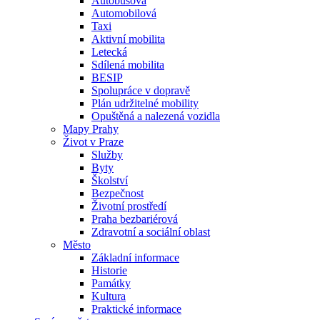
Autobusová
Automobilová
Taxi
Aktivní mobilita
Letecká
Sdílená mobilita
BESIP
Spolupráce v dopravě
Plán udržitelné mobility
Opuštěná a nalezená vozidla
Mapy Prahy
Život v Praze
Služby
Byty
Školství
Bezpečnost
Životní prostředí
Praha bezbariérová
Zdravotní a sociální oblast
Město
Základní informace
Historie
Památky
Kultura
Praktické informace