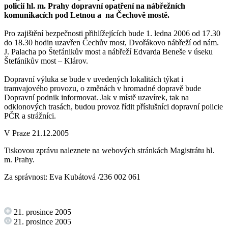
policií hl. m. Prahy dopravní opatření na nábřežních
komunikacích pod Letnou a na Čechově mostě.
Pro zajištění bezpečnosti přihlížejících bude 1. ledna 2006 od 17.30
do 18.30 hodin uzavřen Čechův most, Dvořákovo nábřeží od nám.
J. Palacha po Štefánikův most a nábřeží Edvarda Beneše v úseku
Štefánikův most – Klárov.
Dopravní výluka se bude v uvedených lokalitách týkat i
tramvajového provozu, o změnách v hromadné dopravě bude
Dopravní podnik informovat. Jak v místě uzavírek, tak na
odklonových trasách, budou provoz řídit příslušníci dopravní policie
PČR a strážníci.
V Praze 21.12.2005
Tiskovou zprávu naleznete na
webových stránkách
Magistrátu hl.
m. Prahy.
Za správnost: Eva Kubátová /236 002 061
21. prosince 2005
21. prosince 2005