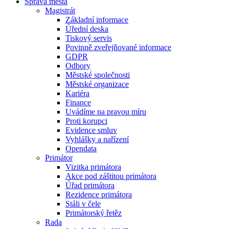
Správa města
Magistrát
Základní informace
Úřední deska
Tiskový servis
Povinně zveřejňované informace
GDPR
Odbory
Městské společnosti
Městské organizace
Kariéra
Finance
Uvádíme na pravou míru
Proti korupci
Evidence smluv
Vyhlášky a nařízení
Opendata
Primátor
Vizitka primátora
Akce pod záštitou primátora
Úřad primátora
Rezidence primátora
Stáli v čele
Primátorský řetěz
Rada