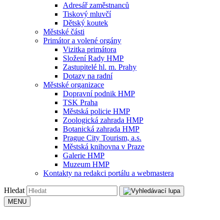
Adresář zaměstnanců
Tiskový mluvčí
Dětský koutek
Městské části
Primátor a volené orgány
Vizitka primátora
Složení Rady HMP
Zastupitelé hl. m. Prahy
Dotazy na radní
Městské organizace
Dopravní podnik HMP
TSK Praha
Městská policie HMP
Zoologická zahrada HMP
Botanická zahrada HMP
Prague City Tourism, a.s.
Městská knihovna v Praze
Galerie HMP
Muzeum HMP
Kontakty na redakci portálu a webmastera
Hledat
MENU