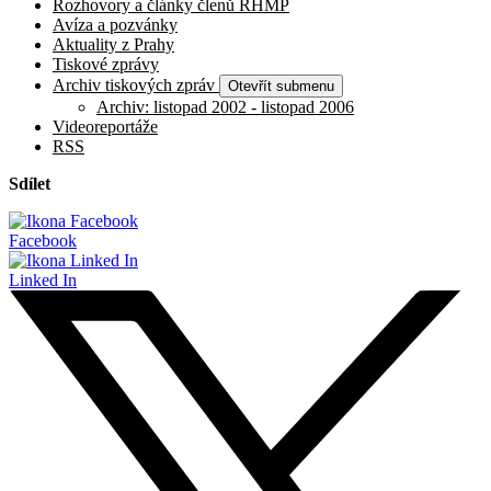
Rozhovory a články členů RHMP
Avíza a pozvánky
Aktuality z Prahy
Tiskové zprávy
Archiv tiskových zpráv
Otevřít submenu
Archiv: listopad 2002 - listopad 2006
Videoreportáže
RSS
Sdílet
Facebook
Linked In