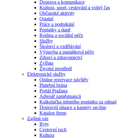
Doprava a komunikace
Kultura, sport, cestování a volný čas
Občanské aktivity
Ostatní
Práce a podnikání
Poplatky a daně
Rodina a sociální péče
Služby
Školství a vzdělávání
Výstavba a památková péče
Zdraví a zdravotnictví
Zvířata
Životní prostředí
Elektronické služby
Online rezervace návštěv
Platební brána
Portál Pražana
Adresář zaměstnanců
Kalkulačka místního poplatku za odpad
Dopravní situace a kamery on-line
Katalog firem
Zajímá vás
Byty
Cestovní ruch
Kultura