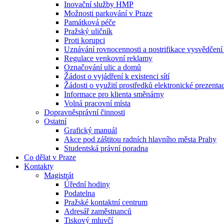
Inovační služby HMP
Možnosti parkování v Praze
Památková péče
Pražský uličník
Proti korupci
Uznávání rovnocennosti a nostrifikace vysvědčen
Regulace venkovní reklamy
Označování ulic a domů
Žádost o vyjádření k existenci sítí
Žádosti o využití prostředků elektronické prezenta
Informace pro klienta směnárny
Volná pracovní místa
Dopravněsprávní činnosti
Ostatní
Grafický manuál
Akce pod záštitou radních hlavního města Prahy
Studentská právní poradna
Co dělat v Praze
Kontakty
Magistrát
Úřední hodiny
Podatelna
Pražské kontaktní centrum
Adresář zaměstnanců
Tiskový mluvčí