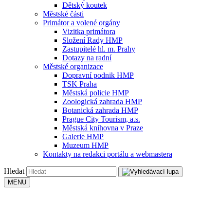
Dětský koutek
Městské části
Primátor a volené orgány
Vizitka primátora
Složení Rady HMP
Zastupitelé hl. m. Prahy
Dotazy na radní
Městské organizace
Dopravní podnik HMP
TSK Praha
Městská policie HMP
Zoologická zahrada HMP
Botanická zahrada HMP
Prague City Tourism, a.s.
Městská knihovna v Praze
Galerie HMP
Muzeum HMP
Kontakty na redakci portálu a webmastera
Hledat
MENU