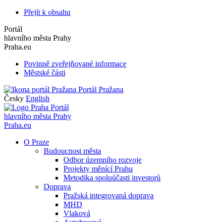
Přejít k obsahu
Portál
hlavního města Prahy
Praha.eu
Povinně zveřejňované informace
Městské části
Portál Pražana
Česky
English
Portál
hlavního města Prahy
Praha.eu
O Praze
Budoucnost města
Odbor územního rozvoje
Projekty měnící Prahu
Metodika spoluúčasti investorů
Doprava
Pražská integrovaná doprava
MHD
Vlaková