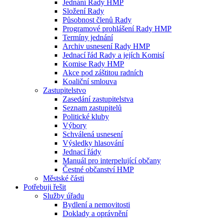
Jednání Rady HMP
Složení Rady
Působnost členů Rady
Programové prohlášení Rady HMP
Termíny jednání
Archiv usnesení Rady HMP
Jednací řád Rady a jejích Komisí
Komise Rady HMP
Akce pod záštitou radních
Koaliční smlouva
Zastupitelstvo
Zasedání zastupitelstva
Seznam zastupitelů
Politické kluby
Výbory
Schválená usnesení
Výsledky hlasování
Jednací řády
Manuál pro interpelující občany
Čestné občanství HMP
Městské části
Potřebuji řešit
Služby úřadu
Bydlení a nemovitosti
Doklady a oprávnění