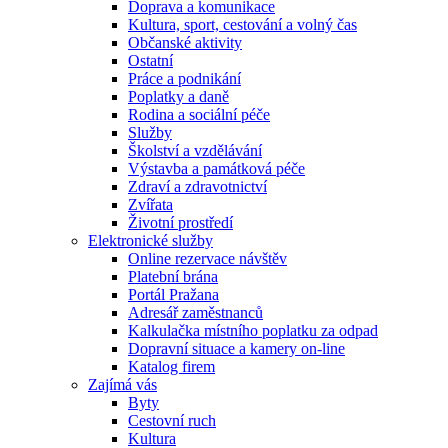
Doprava a komunikace
Kultura, sport, cestování a volný čas
Občanské aktivity
Ostatní
Práce a podnikání
Poplatky a daně
Rodina a sociální péče
Služby
Školství a vzdělávání
Výstavba a památková péče
Zdraví a zdravotnictví
Zvířata
Životní prostředí
Elektronické služby
Online rezervace návštěv
Platební brána
Portál Pražana
Adresář zaměstnanců
Kalkulačka místního poplatku za odpad
Dopravní situace a kamery on-line
Katalog firem
Zajímá vás
Byty
Cestovní ruch
Kultura