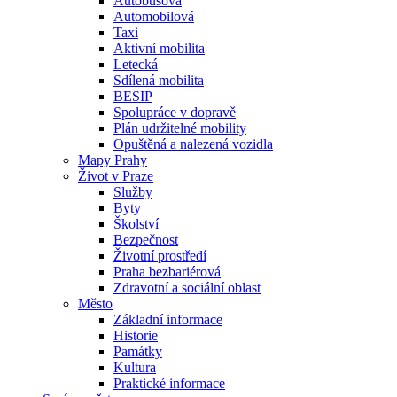
Autobusová
Automobilová
Taxi
Aktivní mobilita
Letecká
Sdílená mobilita
BESIP
Spolupráce v dopravě
Plán udržitelné mobility
Opuštěná a nalezená vozidla
Mapy Prahy
Život v Praze
Služby
Byty
Školství
Bezpečnost
Životní prostředí
Praha bezbariérová
Zdravotní a sociální oblast
Město
Základní informace
Historie
Památky
Kultura
Praktické informace