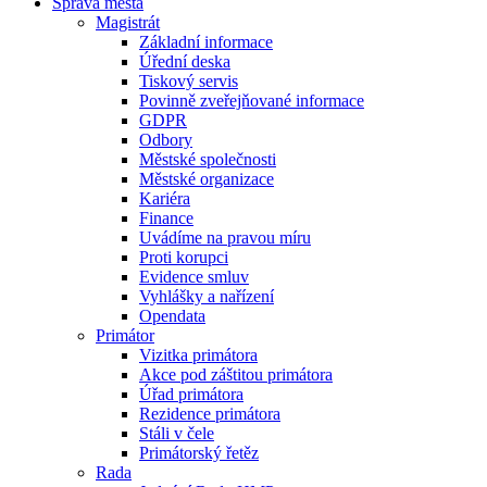
Správa města
Magistrát
Základní informace
Úřední deska
Tiskový servis
Povinně zveřejňované informace
GDPR
Odbory
Městské společnosti
Městské organizace
Kariéra
Finance
Uvádíme na pravou míru
Proti korupci
Evidence smluv
Vyhlášky a nařízení
Opendata
Primátor
Vizitka primátora
Akce pod záštitou primátora
Úřad primátora
Rezidence primátora
Stáli v čele
Primátorský řetěz
Rada