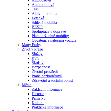
Autobusová
Automobilová
Taxi
Aktivní mobilita
Letecká
Sdílená mobilita
BESIP
Spolupráce v dopravě
Plán udržitelné mobility
Opuštěná a nalezená vozidla
Mapy Prahy
Život v Praze
Služby
Byty
Školství
Bezpečnost
Životní prostředí
Praha bezbariérová
Zdravotní a sociální oblast
Město
Základní informace
Historie
Památky
Kultura
Praktické informace