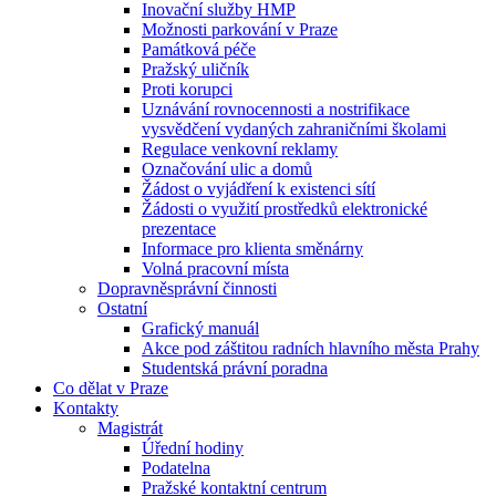
Inovační služby HMP
Možnosti parkování v Praze
Památková péče
Pražský uličník
Proti korupci
Uznávání rovnocennosti a nostrifikace
vysvědčení vydaných zahraničními školami
Regulace venkovní reklamy
Označování ulic a domů
Žádost o vyjádření k existenci sítí
Žádosti o využití prostředků elektronické
prezentace
Informace pro klienta směnárny
Volná pracovní místa
Dopravněsprávní činnosti
Ostatní
Grafický manuál
Akce pod záštitou radních hlavního města Prahy
Studentská právní poradna
Co dělat v Praze
Kontakty
Magistrát
Úřední hodiny
Podatelna
Pražské kontaktní centrum