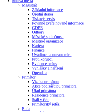
Správa města
Magistrát
Základní informace
Úřední deska
Tiskový servis
Povinně zveřejňované informace
GDPR
Odbory
Městské společnosti
Městské organizace
Kariéra
Finance
Uvádíme na pravou míru
Proti korupci
Evidence smluv
Vyhlášky a nařízení
Opendata
Primátor
Vizitka primátora
Akce pod záštitou primátora
Úřad primátora
Rezidence primátora
Stáli v čele
Primátorský řetěz
Rada