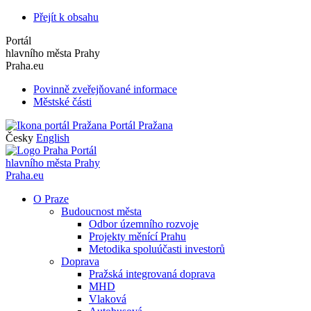
Přejít k obsahu
Portál
hlavního města Prahy
Praha.eu
Povinně zveřejňované informace
Městské části
Portál Pražana
Česky
English
Portál
hlavního města Prahy
Praha.eu
O Praze
Budoucnost města
Odbor územního rozvoje
Projekty měnící Prahu
Metodika spoluúčasti investorů
Doprava
Pražská integrovaná doprava
MHD
Vlaková