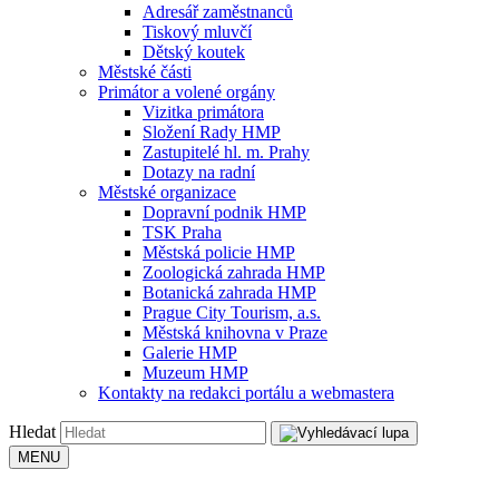
Adresář zaměstnanců
Tiskový mluvčí
Dětský koutek
Městské části
Primátor a volené orgány
Vizitka primátora
Složení Rady HMP
Zastupitelé hl. m. Prahy
Dotazy na radní
Městské organizace
Dopravní podnik HMP
TSK Praha
Městská policie HMP
Zoologická zahrada HMP
Botanická zahrada HMP
Prague City Tourism, a.s.
Městská knihovna v Praze
Galerie HMP
Muzeum HMP
Kontakty na redakci portálu a webmastera
Hledat
MENU