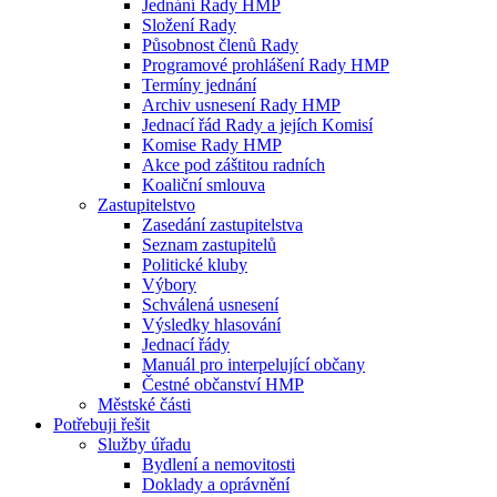
Jednání Rady HMP
Složení Rady
Působnost členů Rady
Programové prohlášení Rady HMP
Termíny jednání
Archiv usnesení Rady HMP
Jednací řád Rady a jejích Komisí
Komise Rady HMP
Akce pod záštitou radních
Koaliční smlouva
Zastupitelstvo
Zasedání zastupitelstva
Seznam zastupitelů
Politické kluby
Výbory
Schválená usnesení
Výsledky hlasování
Jednací řády
Manuál pro interpelující občany
Čestné občanství HMP
Městské části
Potřebuji řešit
Služby úřadu
Bydlení a nemovitosti
Doklady a oprávnění