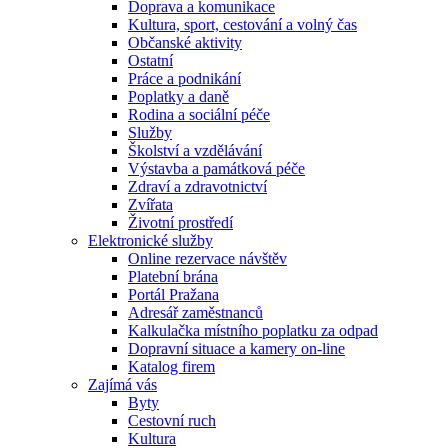
Doprava a komunikace
Kultura, sport, cestování a volný čas
Občanské aktivity
Ostatní
Práce a podnikání
Poplatky a daně
Rodina a sociální péče
Služby
Školství a vzdělávání
Výstavba a památková péče
Zdraví a zdravotnictví
Zvířata
Životní prostředí
Elektronické služby
Online rezervace návštěv
Platební brána
Portál Pražana
Adresář zaměstnanců
Kalkulačka místního poplatku za odpad
Dopravní situace a kamery on-line
Katalog firem
Zajímá vás
Byty
Cestovní ruch
Kultura