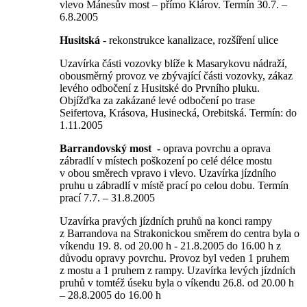
vlevo Mánesův most – přímo Klárov. Termín 30.7. –
6.8.2005
Husitská
- rekonstrukce kanalizace, rozšíření ulice
Uzavírka části vozovky blíže k Masarykovu nádraží,
obousměrný provoz ve zbývající části vozovky, zákaz
levého odbočení z Husitské do Prvního pluku.
Objížďka za zakázané levé odbočení po trase
Seifertova, Krásova, Husinecká, Orebitská. Termín: do
1.11.2005
Barrandovský most -
oprava povrchu a oprava
zábradlí v místech poškození po celé délce mostu
v obou směrech vpravo i vlevo. Uzavírka jízdního
pruhu u zábradlí v místě prací po celou dobu. Termín
prací 7.7. – 31.8.2005
Uzavírka pravých jízdních pruhů na konci rampy
z Barrandova na Strakonickou směrem do centra byla o
víkendu 19. 8. od 20.00 h - 21.8.2005 do 16.00 h z
důvodu opravy povrchu. Provoz byl veden 1 pruhem
z mostu a 1 pruhem z rampy. Uzavírka levých jízdních
pruhů v tomtéž úseku byla o víkendu 26.8. od 20.00 h
– 28.8.2005 do 16.00 h