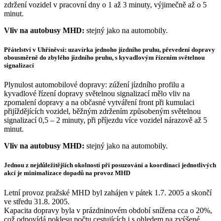
zdržení vozidel v pracovní dny o 1 až 3 minuty, výjimečně až o 5
minut.
Vliv na autobusy MHD:
stejný jako na automobily.
Přátelství v Uhříněvsi: uzavírka jednoho jízdního pruhu, převedení dopravy
obousměrně do zbylého jízdního pruhu, s kyvadlovým řízením světelnou
signalizací
Plynulost automobilové dopravy: zúžení jízdního profilu a
kyvadlové řízení dopravy světelnou signalizací mělo vliv na
zpomalení dopravy a na občasné vytváření front při kumulaci
přijíždějících vozidel, běžným zdržením způsobeným světelnou
signalizací 0,5 – 2 minuty, při příjezdu více vozidel nárazově až 5
minut.
Vliv na autobusy MHD:
stejný jako na automobily.
Jednou z nejdůležitějších okolností při posuzování a koordinaci jednotlivých
akcí je minimalizace dopadů na provoz MHD
Letní provoz pražské MHD byl zahájen v pátek 1.7. 2005 a skončí
ve středu 31.8. 2005.
Kapacita dopravy byla v prázdninovém období snížena cca o 20%,
což odpovídá poklesu počtu cestujících i s ohledem na zvýšené