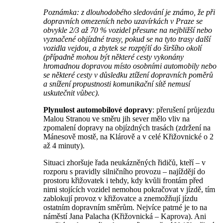
Poznámka: z dlouhodobého sledování je známo, že při
dopravních omezeních nebo uzavírkách v Praze se
obvykle 2/3 až 70 % vozidel přesune na nejbližší nebo
vyznačené objízdné trasy, pokud se na tyto trasy další
vozidla vejdou, a zbytek se rozptýlí do širšího okolí
(případně mohou být některé cesty vykonány
hromadnou dopravou místo osobními automobily nebo
se některé cesty v důsledku ztížení dopravních poměrů
a snížení propustnosti komunikační sítě nemusí
uskutečnit vůbec).
Plynulost automobilové dopravy
: přerušení průjezdu
Malou Stranou ve směru jih sever mělo vliv na
zpomalení dopravy na objízdných trasách (zdržení na
Mánesově mostě, na Klárově a v celé Křižovnické o 2
až 4 minuty).
Situaci zhoršuje řada neukázněných řidičů, kteří – v
rozporu s pravidly silničního provozu – najíždějí do
prostoru křižovatek i tehdy, kdy kvůli frontám před
nimi stojících vozidel nemohou pokračovat v jízdě, tím
zablokují provoz v křižovatce a znemožňují jízdu
ostatním dopravním směrům. Nejvíce patrné je to na
náměstí Jana Palacha (Křižovnická – Kaprova). Ani