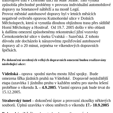
tramvajové trati v Letenské ulici na Malé Straně. Tato výluka
způsobila přechodné problémy v provozu individuální automobilové
dopravy na Smetanově nábřeží a na mostě Legií.
Provoz městské autobusové dopravy byl v letních měsících
negativně ovlivněn opravou Kutnohorské ulice v Dolních
Měcholupech, která si vynutila dlouhou objízdnou trasu přes sídliště
Horní Měcholupy a Hostivař. Od 19.7. 2005 došlo v této oblasti
k dalšímu omezení způsobenému rekonstrukcí jižní vozovky
Černokostelecké ulice v úseku Úvalská – Sazečská. Z tohoto
důvodu zde docházelo k nárazovému zpožďování autobusové
dopravy až o 20 minut, zejména ve víkendových dopravních
špičkách.
Po dokončení uvedených velkých dopravních omezení budou realizovány
následující akce:
Vídeňská
- oprava spodní stavbu mostu Jižní spojky. Bude
omezena šířka jízdních pruhů na Vídeňské. Dopravně nejsložitější
etapa (uzavírka 1 jízdního pruhu v každém směru pro stavbu lešení
proběhne o víkendu
3. – 4.9.2005
. Vlastní oprava pak bude trvat do
15.12.2005.
Strahovský tunel
– dokončení úprav a provozní zkoušky některých
souborů. Úplná uzavírka v obou směrech o víkendu
17.- 18.9.2005