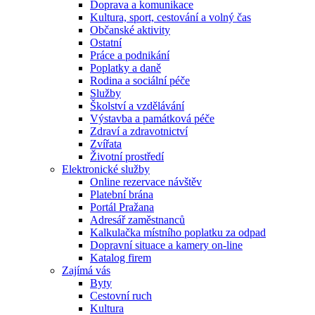
Doprava a komunikace
Kultura, sport, cestování a volný čas
Občanské aktivity
Ostatní
Práce a podnikání
Poplatky a daně
Rodina a sociální péče
Služby
Školství a vzdělávání
Výstavba a památková péče
Zdraví a zdravotnictví
Zvířata
Životní prostředí
Elektronické služby
Online rezervace návštěv
Platební brána
Portál Pražana
Adresář zaměstnanců
Kalkulačka místního poplatku za odpad
Dopravní situace a kamery on-line
Katalog firem
Zajímá vás
Byty
Cestovní ruch
Kultura