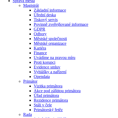
Správa města
Magistrát
Základní informace
Úřední deska
Tiskový servis
Povinně zveřejňované informace
GDPR
Odbory
Městské společnosti
Městské organizace
Kariéra
Finance
Uvádíme na pravou míru
Proti korupci
Evidence smluv
Vyhlášky a nařízení
Opendata
Primátor
Vizitka primátora
Akce pod záštitou primátora
Úřad primátora
Rezidence primátora
Stáli v čele
Primátorský řetěz
Rada