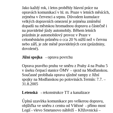
Jako každý rok, i letos proběhly hlavní práce na
opravách komunikací v hl. m. Praze v letních měsících,
zejména v červenci a srpnu. Důvodem kumulace
velkých dopravních omezení je zejména zmírnění
dopadů na městskou hromadnou dopravu a částečně i
na pravidelné jízdy automobily. Během letních
prázdnin je automobilový provoz v Praze v
celoměstském průměru o cca 20 % nižší než v červnu
nebo září, je zde méně pravidelných cest (prázdniny,
dovolené).
Jižní spojka
- oprava povrchu
Oprava pravého pruhu ve směru z Prahy 4 na Prahu 5
v úseku čerpací stanice ÖMV – sjezd na Modřanskou.
Současné probíhala oprava sjízdné rampy z Jižní
spojky na Modřanskou po polovinách.Termín: 7.7. –
31.8.2005
Letenská
- rekonstrukce TT a kanalizace
Úplná uzavírka komunikace pro veškerou dopravu,
objížďka ve směru z centra od Vítězné - přímo most
Legií - vlevo Smetanovo nábřeží – Křižovnická –