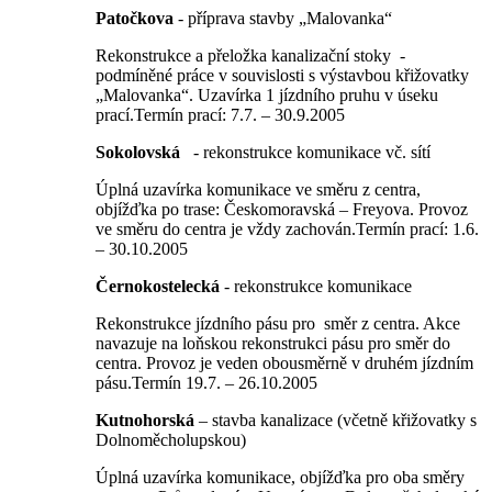
Patočkova
- příprava stavby „Malovanka“
Rekonstrukce a přeložka kanalizační stoky -
podmíněné práce v souvislosti s výstavbou křižovatky
„Malovanka“. Uzavírka 1 jízdního pruhu v úseku
prací.Termín prací: 7.7. – 30.9.2005
Sokolovská
- rekonstrukce komunikace vč. sítí
Úplná uzavírka komunikace ve směru z centra,
objížďka po trase: Českomoravská – Freyova. Provoz
ve směru do centra je vždy zachován.Termín prací: 1.6.
– 30.10.2005
Černokostelecká
- rekonstrukce komunikace
Rekonstrukce jízdního pásu pro směr z centra. Akce
navazuje na loňskou rekonstrukci pásu pro směr do
centra. Provoz je veden obousměrně v druhém jízdním
pásu.Termín 19.7. – 26.10.2005
Kutnohorská
– stavba kanalizace (včetně křižovatky s
Dolnoměcholupskou)
Úplná uzavírka komunikace, objížďka pro oba směry