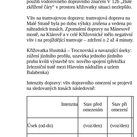
použití vodorovného dopravního značení V 12b „žluté
zkřížené čáry“ v prostoru křižovatky situaci nezlepšilo.
Vliv na tramvajovou dopravu: tramvajová doprava na
Malé Straně byla po dobu výluky zrušena a vedena po
náhradních trasách. Zpomalení dopravy na Mánesově
mostě, na Klárově a v celé Křižovnické mělo negativní
vliv i na projíždějící tramvaje – zdržení o 2 až 4 minuty.
Křižovatka Husitská – Trocnovská a navazující úseky:
zúžení jízdního profilu, uzavírka jednoho jízdního
pruhu kvůli výstavbě tzv. nového spojení (přeložka
železniční tratě mezi Hlavním nádražím a uzlem
Balabenka)
Intenzity dopravy: vliv dopravního omezení se projevil
na sledovaných trasách následovně:
Intenzita
Stav před
Stav při
omezením
omezení
Úsek (od-do)
(voz/den)
(voz/den)