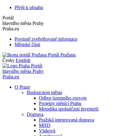
Přejít k obsahu
Portál
hlavního města Prahy
Praha.eu
Povinně zveřejňované informace
Městské části
Portál Pražana
Česky
English
Portál
hlavního města Prahy
Praha.eu
O Praze
Budoucnost města
Odbor územního rozvoje
Projekty měnící Prahu
Metodika spoluúčasti investorů
Doprava
Pražská integrovaná doprava
MHD
Vlaková