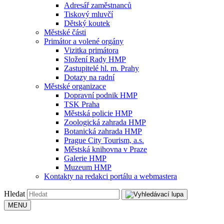
Adresář zaměstnanců
Tiskový mluvčí
Dětský koutek
Městské části
Primátor a volené orgány
Vizitka primátora
Složení Rady HMP
Zastupitelé hl. m. Prahy
Dotazy na radní
Městské organizace
Dopravní podnik HMP
TSK Praha
Městská policie HMP
Zoologická zahrada HMP
Botanická zahrada HMP
Prague City Tourism, a.s.
Městská knihovna v Praze
Galerie HMP
Muzeum HMP
Kontakty na redakci portálu a webmastera
Hledat
MENU