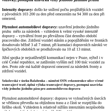
Intenzity dopravy:
došlo ke snížení počtu projíždějících vozidel
z původních 103 200 za den před omezením na 94 300 za den při
omezení.
Plynulost automobilové dopravy:
uzavření jednoho jízdního
pruhu mělo za následek – vzhledem k velmi vysoké intenzitě
dopravy – vytváření front po převážnou část denního období
pracovního dne. Zdržení vozidel stáním a popojížděním ve frontách
dosahovalo běžně 3 až 7 minut, při kumulaci dopravních nároků ve
špičkových obdobích se prodlužovalo na 10 až 13 minut.
Jižní spojka je nejzatíženější komunikací nejen v Praze, nýbrž i v
celé České republice, se zatížením vyšším než 100 tisíc vozidel za
den. Proto zde má každé dopravní omezení za následek fronty a
zdržení vozidel.
Sokolovská v úseku Balabenka – náměstí OSN: rekonstrukce ulice včetně
tramvajové tratě, úplná výluka tramvajové dopravy, postupná uzavírka
vždy jednoho jízdního pásu pro automobilovou dopravu
Plynulost automobilové dopravy: doprava ve vyloučených úsecích
se většinou převedla na objízdnou trasu a z části se rozptýlila do
širšího okolí. Vzhledem k relativně nižším intenzitám nezpůsobila