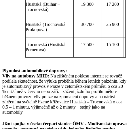
Husitská (Bulhar –
19 300
17 200
Trocnovská)
Husitská (Trocnovská –
30 700
25 900
Prokopova)
Trocnovská (Husitská –
17 500
15 100
Pernerova)
Plynulost automobilové dopravy:
Vliv na autobusy MHD:
Na zjištěném poklesu intenzit se rovněž
podílela skutečnost, že výluka proběhla během letních prázdnin, kdy
je automobilový provoz v Praze v celoměstském průměru o cca 20
% nižší než v červnu nebo září. zúžení jízdního profilu mělo v
běžném provozu vliv pouze na zpomalení dopravy a na nárůst
zdržení na světelně řízené křižovatce Husitská – Trocnovská o cca
0,5 – 1 minutu, výjimečně až o 2 minuty. stejný jako na
automobily.
Jižní spojka v úseku čerpací stanice ÖMV - Modřanská: oprava
vozovky, postupná uzavírka vždy jednoho jízdního pruhu