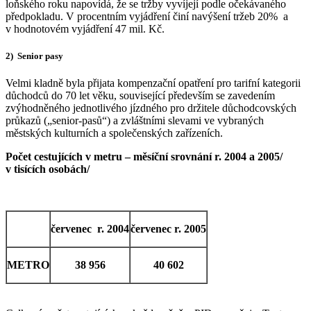
loňského roku napovídá, že se tržby vyvíjejí podle očekávaného
předpokladu. V procentním vyjádření činí navýšení tržeb 20% a
v hodnotovém vyjádření 47 mil. Kč.
2) Senior pasy
Velmi kladně byla přijata kompenzační opatření pro tarifní kategorii
důchodců do 70 let věku, související především se zavedením
zvýhodněného jednotlivého jízdného pro držitele důchodcovských
průkazů („senior-pasů“) a zvláštními slevami ve vybraných
městských kulturních a společenských zařízeních.
Počet cestujících v metru – měsíční srovnání r. 2004 a 2005/
v tisících osobách/
červenec r. 2004
červenec r. 2005
METRO
38 956
40 602