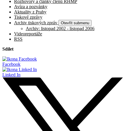
Rozhovory a články členů RHMP
Avíza a pozvánky
Aktuality z Prahy
Tiskové zprávy
Archiv tiskových zpráv
Otevřít submenu
Archiv: listopad 2002 - listopad 2006
Videoreportáže
RSS
Sdílet
Facebook
Linked In