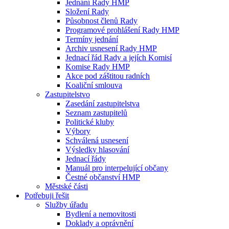
Jednání Rady HMP
Složení Rady
Působnost členů Rady
Programové prohlášení Rady HMP
Termíny jednání
Archiv usnesení Rady HMP
Jednací řád Rady a jejích Komisí
Komise Rady HMP
Akce pod záštitou radních
Koaliční smlouva
Zastupitelstvo
Zasedání zastupitelstva
Seznam zastupitelů
Politické kluby
Výbory
Schválená usnesení
Výsledky hlasování
Jednací řády
Manuál pro interpelující občany
Čestné občanství HMP
Městské části
Potřebuji řešit
Služby úřadu
Bydlení a nemovitosti
Doklady a oprávnění