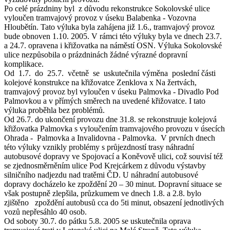
Po celé prázdniny byl z důvodu rekonstrukce Sokolovské ulice
vyloučen tramvajový provoz v úseku Balabenka - Vozovna
Hloubětín. Tato výluka byla zahájena již 1.6., tramvajový provoz
bude obnoven 1.10. 2005. V rámci této výluky byla ve dnech 23.7.
a 24.7. opravena i křižovatka na náměstí OSN. Výluka Sokolovské
ulice nezpůsobila o prázdninách žádné výrazné dopravní
komplikace.
Od 1.7. do 25.7. včetně se uskutečnila výměna poslední části
kolejové konstrukce na křižovatce Zenklova x Na žertvách,
tramvajový provoz byl vyloučen v úseku Palmovka - Divadlo Pod
Palmovkou a v přímých směrech na uvedené křižovatce. I tato
výluka proběhla bez problémů.
Od 26.7. do ukončení provozu dne 31.8. se rekonstruuje kolejová
křižovatka Palmovka s vyloučením tramvajového provozu v úsecích
Ohrada - Palmovka a Invalidovna - Palmovka. V prvních dnech
této výluky vznikly problémy s průjezdností trasy náhradní
autobusové dopravy ve Spojovací a Koněvově ulici, což souvisí též
se zjednosměrněním ulice Pod Krejcárkem z důvodu výstavby
silničního nadjezdu nad tratěmi ČD. U náhradní autobusové
dopravy docházelo ke zpoždění 20 – 30 minut. Dopravní situace se
však postupně zlepšila, průzkumem ve dnech 1.8. a 2.8. bylo
zjištěno zpoždění autobusů cca do 5ti minut, obsazení jednotlivých
vozů nepřesáhlo 40 osob.
Od soboty 30.7. do pátku 5.8. 2005 se uskutečnila oprava