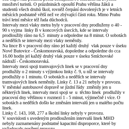
množství turistů. O prázdninách opouští Prahu většina žáků a
studentů všech druhů škol, rovněž čerpání dovolených je v letních
měsících podstatně větší než ve zbývající části roku. Mimo Prahu
tráví letní měsíce též řada důchodců.
Intervaly mezi vlaky metra byly v pracovní dny prodluženy o 40 -
90 s vyjma linky B v koncových úsecích, kde se intervaly
prodloužily ráno na 6,5 minuty a odpoledne na 8 minut. O sobotách
a nedělích se intervaly mezi vlaky neměnily.
Na lince B v pracovní dny ráno jel každý druhý vlak pouze v úseku
Nové Butovice - Českomoravská, dopoledne a odpoledne do cca
16.00 hodin jel každý druhý vlak pouze v úseku Smíchovské
nádraží - Českomoravská.
Intervaly mezi spoji tramvajových linek se v pracovní dny
prodlužily o 2 minuty s výjimkou linky č. 9, u níž se intervaly
prodlužily o 1 minutu. O sobotách a nedělích se intervaly
tramvajových linek neměnily. Linky č. 13 a 21 nebyly v provozu.
V městské autobusové dopravě se jízdní řády změnily jen u
některých linek, intervaly mezi spoji se u těchto linek prodlužily v
pracovní dny většinou v rozmezí 1 - 5 minut, výjimečně i více. O
sobotách a nedělích došlo ke změnám intervalů jen u malého počtu
linek.
Linky č. 143, 168, 277 a školní linky nebyly v provozu.
V souvislosti s uvedeným prodloužením intervalů linek MHD
nebyly zaznamenány podstatné kapacitní disproporce, které by
vyžadovaly posílení provozu.