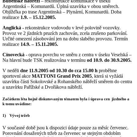
Bubenské nábřeží
– rekonstrukce komunikace v úseku
Argentinská – Komunardů. Úplná uzavírka v obou směrech.
Objížďka po trase Argentinská – Plynární, Komunardů. Doba
realizace
1.9. – 15.12.2005.
Anglická -
rekonstrukce vodovodu v levé polovině vozovky.
Provoz ve 2 jízdních pruzích zachován, zcela zrušeno parkování.
Určité omezení zásobování jen na dobu slabého provozu. Termín
realizace
14.9. – 15.11.2005.
Cínovecká
- oprava povrchu ve směru z centra v úseku Veselská –
Na hlavní bude TSK realizována v termínu
od
10.9. do 30.9.2005.
V neděli
dne 11.9.2005 od 10.30 do cca 15.00 h
proběhne
sportovní akce
MATTONI Grand Prix 2005
, která si vyžádá
uzavírku části Sokolovské a Rohanského nábřeží směrem do centra
a uzavírku Pařížské a Dvořákova nábřeží.
Začátkem léta hojně diskutovaným tématem byla i úprava cen jízdného a
k tomu uvádíme:
1) Vývoj tržeb
V současné době jsou k dispozici údaje pouze za měsíc červenec.
Porovnání dosažených tržeb za červenec se stejným obdobím