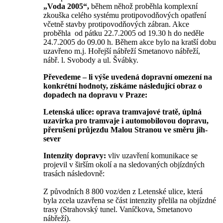
„Voda 2005“,
během něhož proběhla komplexní
zkouška celého systému protipovodňových opatření
včetně stavby protipovodňových zábran. Akce
proběhla od pátku 22.7.2005 od 19.30 h do neděle
24.7.2005 do 09.00 h. Během akce bylo na kratší dobu
uzavřeno m.j. Hořejší nábřeží Smetanovo nábřeží,
nábř. l. Svobody a ul. Švábky.
Převedeme – li výše uvedená dopravní omezení na
konkrétní hodnoty, získáme následující obraz o
dopadech na dopravu v Praze:
Letenská ulice: oprava tramvajové tratě, úplná
uzavírka pro tramvaje i automobilovou dopravu,
přerušení průjezdu Malou Stranou ve směru jih-
sever
Intenzity dopravy:
vliv uzavření komunikace se
projevil v širším okolí a na sledovaných objízdných
trasách následovně:
Z původních 8 800 voz/den z Letenské ulice, která
byla zcela uzavřena se část intenzity přelila na objízdné
trasy (Strahovský tunel. Vaníčkova, Smetanovo
nábřeží).