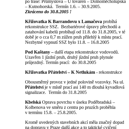
po trase: Průmyslová – U továren – Dolnoměcholupská
– Kutnohorská. Termín 1.6. – 30.9.2005.
Zkráceno do 30.8.2005 !
Křižovatka K Barrandovu x Lamačova
probíhá
rekonstrukce SSZ. Bezbariérové úpravy přechodů a
zatahování kabelů probíhají od 11.8. do 31.8.2005, v té
době je o cca 0,7 m zúžen pruh přilehlý k místu prací.
Nezbytné vypnutí SSZ bylo 11.8. – 16.8.2005
Pod Kaštany –
další etapa rekonstrukce vodovodů.
Uzavřen 1 jízdní pruh, druhý jízdní pruh plynule
průjezdný. Termín prací: do 30.8.2005
Křižovatka Přátelství – K Netlukám
- rekonstrukce
Obousměrný provoz v jedné polovině vozovky. Na ul.
Přátelství
je v místě prací
asi 140 m dlouhá kyvadlová
signalizace. Termín do 31.8.2005
Kbelská
Oprava povrchu v úseku Poděbradská –
Kolbenova ve směru z centra po pruzích proběhla
v termínu 15.8. – 25.8.2005.
Kromě uvedených stavebních akcí měla značný dopad
na dopravu v Praze další akce a to taktické cvičení