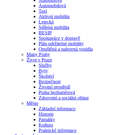
Autobusová
Automobilová
Taxi
Aktivní mobilita
Letecká
Sdílená mobilita
BESIP
Spolupráce v dopravě
Plán udržitelné mobility
Opuštěná a nalezená vozidla
Mapy Prahy
Život v Praze
Služby
Byty
Školství
Bezpečnost
Životní prostředí
Praha bezbariérová
Zdravotní a sociální oblast
Město
Základní informace
Historie
Památky
Kultura
Praktické informace