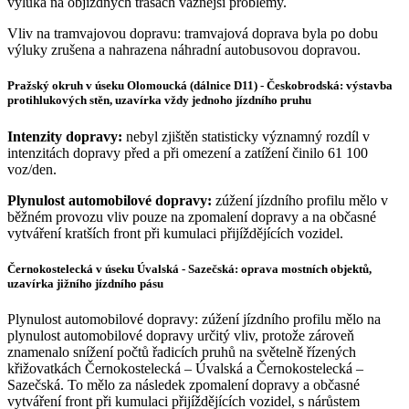
výluka na objízdných trasách vážnější problémy.
Vliv na tramvajovou dopravu: tramvajová doprava byla po dobu
výluky zrušena a nahrazena náhradní autobusovou dopravou.
Pražský okruh v úseku Olomoucká (dálnice D11) - Českobrodská: výstavba
protihlukových stěn, uzavírka vždy jednoho jízdního pruhu
Intenzity dopravy:
nebyl zjištěn statisticky významný rozdíl v
intenzitách dopravy před a při omezení a zatížení činilo 61 100
voz/den.
Plynulost automobilové dopravy:
zúžení jízdního profilu mělo v
běžném provozu vliv pouze na zpomalení dopravy a na občasné
vytváření kratších front při kumulaci přijíždějících vozidel.
Černokostelecká v úseku Úvalská - Sazečská: oprava mostních objektů,
uzavírka jižního jízdního pásu
Plynulost automobilové dopravy: zúžení jízdního profilu mělo na
plynulost automobilové dopravy určitý vliv, protože zároveň
znamenalo snížení počtů řadicích pruhů na světelně řízených
křižovatkách Černokostelecká – Úvalská a Černokostelecká –
Sazečská. To mělo za následek zpomalení dopravy a občasné
vytváření front při kumulaci přijíždějících vozidel, s nárůstem