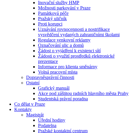
Inovační služby HMP
Možnosti parkování v Praze
Památková péče
Pražský uličník
Proti korupci
Uznávání rovnocennosti a nostrifikace
vysvědčení vydaných zahraničními školami
Regulace venkovní reklamy
Označování ulic a domů
Žádost o vyjádření k existenci sítí
Žádosti o využití prostředků elektronické
prezentace
Informace pro klienta směnárny
Volná pracovní místa
Dopravněsprávní činnosti
Ostatní
Grafický manuál
Akce pod záštitou radních hlavního města Prahy
Studentská právní poradna
Co dělat v Praze
Kontakty
Magistrát
Úřední hodiny
Podatelna
Pražské kontaktní centrum