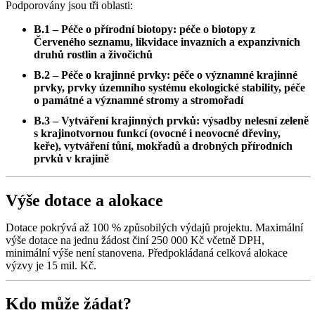
Podporovány jsou tři oblasti:
B.1 – Péče o přírodní biotopy: péče o biotopy z
Červeného seznamu, likvidace invazních a expanzivních
druhů rostlin a živočichů
B.2 – Péče o krajinné prvky: péče o významné krajinné
prvky, prvky územního systému ekologické stability, péče
o památné a významné stromy a stromořadí
B.3 – Vytváření krajinných prvků: výsadby nelesní zeleně
s krajinotvornou funkcí (ovocné i neovocné dřeviny,
keře), vytváření tůní, mokřadů a drobných přírodních
prvků v krajině
Výše dotace a alokace
Dotace pokrývá až 100 % způsobilých výdajů projektu. Maximální
výše dotace na jednu žádost činí 250 000 Kč včetně DPH,
minimální výše není stanovena. Předpokládaná celková alokace
výzvy je 15 mil. Kč.
Kdo může žádat?