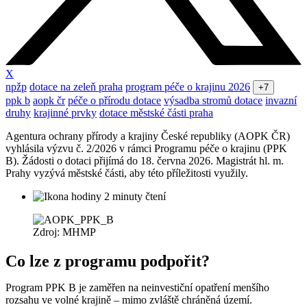
X
npžp
dotace na zeleň praha
program péče o krajinu 2026
+7
ppk b
aopk čr
péče o přírodu dotace
výsadba stromů dotace
invazní
druhy
krajinné prvky
dotace městské části praha
Agentura ochrany přírody a krajiny České republiky (AOPK ČR)
vyhlásila výzvu č. 2/2026 v rámci Programu péče o krajinu (PPK
B). Žádosti o dotaci přijímá do 18. června 2026. Magistrát hl. m.
Prahy vyzývá městské části, aby této příležitosti využily.
2 minuty čtení
Zdroj: MHMP
Co lze z programu podpořit?
Program PPK B je zaměřen na neinvestiční opatření menšího
rozsahu ve volné krajině – mimo zvláště chráněná území.