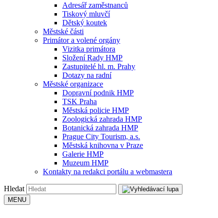
Adresář zaměstnanců
Tiskový mluvčí
Dětský koutek
Městské části
Primátor a volené orgány
Vizitka primátora
Složení Rady HMP
Zastupitelé hl. m. Prahy
Dotazy na radní
Městské organizace
Dopravní podnik HMP
TSK Praha
Městská policie HMP
Zoologická zahrada HMP
Botanická zahrada HMP
Prague City Tourism, a.s.
Městská knihovna v Praze
Galerie HMP
Muzeum HMP
Kontakty na redakci portálu a webmastera
Hledat
MENU