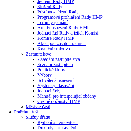
Jednání Rady HMP
Složení Rady
Působnost členů Rady
Programové prohlášení Rady HMP
Termíny jednání
Archiv usnesení Rady HMP
Jednací řád Rady a jejích Komisí
Komise Rady HMP
Akce pod záštitou radních
Koaliční smlouva
Zastupitelstvo
Zasedání zastupitelstva
Seznam zastupitelů
Politické kluby
Výbory
Schválená usnesení
Výsledky hlasování
Jednací řády
Manuál pro interpelující občany
Čestné občanství HMP
Městské části
Potřebuji řešit
Služby úřadu
Bydlení a nemovitosti
Doklady a oprávnění