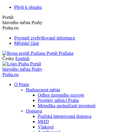
Přejít k obsahu
Portál
hlavního města Prahy
Praha.eu
Povinně zveřejňované informace
Městské části
Portál Pražana
Česky
English
Portál
hlavního města Prahy
Praha.eu
O Praze
Budoucnost města
Odbor územního rozvoje
Projekty měnící Prahu
Metodika spoluúčasti investorů
Doprava
Pražská integrovaná doprava
MHD
Vlaková