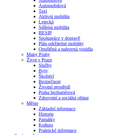
Autobusová
Automobilová
Taxi
Aktivní mobilita
Letecká
Sdílená mobilita
BESIP
Spolupráce v dopravě
Plán udržitelné mobility
Opuštěná a nalezená vozidla
Mapy Prahy
Život v Praze
Služby
Byty
Školství
Bezpečnost
Životní prostředí
Praha bezbariérová
Zdravotní a sociální oblast
Město
Základní informace
Historie
Památky
Kultura
Praktické informace