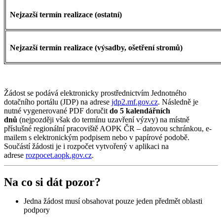
Nejzazší termín realizace (ostatní)
Nejzazší termín realizace (výsadby, ošetření stromů)
Žádost se podává elektronicky prostřednictvím Jednotného
dotačního portálu (JDP) na adrese
jdp2.mf.gov.cz
. Následně je
nutné vygenerované PDF doručit
do 5 kalendářních
dnů
(nejpozději však do termínu uzavření výzvy) na místně
příslušné regionální pracoviště AOPK ČR – datovou schránkou, e-
mailem s elektronickým podpisem nebo v papírové podobě.
Součástí žádosti je i rozpočet vytvořený v aplikaci na
adrese
rozpocet.aopk.gov.cz
.
Na co si dát pozor?
Jedna žádost musí obsahovat pouze jeden předmět oblasti
podpory