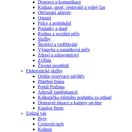
Doprava a komunikace
Kultura, sport, cestování a volný čas
Občanské aktivity
Ostatní
Práce a podnikání
Poplatky a daně
Rodina a sociální péče
Služby
Školství a vzdělávání
Výstavba a památková péče
Zdraví a zdravotnictví
Zvířata
Životní prostředí
Elektronické služby
Online rezervace návštěv
Platební brána
Portál Pražana
Adresář zaměstnanců
Kalkulačka místního poplatku za odpad
Dopravní situace a kamery on-line
Katalog firem
Zajímá vás
Byty
Cestovní ruch
Kultura