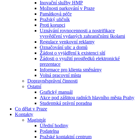
Inovační služby HMP
Možnosti parkování v Praze
Památková péče
Pražský uličník
Proti korupci
Uznávání rovnocennosti a nostrifikace
vysvědčení vydaných zahraničními školami
Regulace venkovní reklamy
Označování ulic a domů
Žádost o vyjádření k existenci sítí
Žádosti o využití prostředků elektronické
prezentace
Informace pro klienta směnárny
Volná pracovní místa
Dopravněsprávní činnosti
Ostatní
Grafický manuál
Akce pod záštitou radních hlavního města Prahy
Studentská právní poradna
Co dělat v Praze
Kontakty
Magistrát
Úřední hodiny
Podatelna
Pražské kontaktní centrum