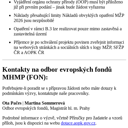
Vyjádření orgánu ochrany přírody (OOP) musí být přiloženo
již při prvním podání – jinak bude žádost vyřazena
Náklady přesahující limity Nákladů obvyklých opatření MŽP
2026 jsou nezpůsobilé
Opatření v rámci B.3 lze realizovat pouze mimo zastavěná a
zastavitelná území
Příjemce je po schválení projektu povinen zveřejnit informaci
na webových stránkách a sociálních sítích s logy MŽP, SFŽP
ČR a AOPK ČR
Kontakty na odbor evropských fondů
MHMP (FON):
Potřebujete-li poradit se s přípravou žádosti nebo máte dotazy k
podmínkám výzvy, kontaktujte naše pracovníky.
Ota Pačes
|
Martina Sommerová
Odbor evropských fondů, Magistrát hl. m. Prahy
Podrobné informace o výzvě, včetně Příručky pro žadatele a vzorů
příloh, jsou k dispozici na webu
dotace.aopk.gov.cz
.