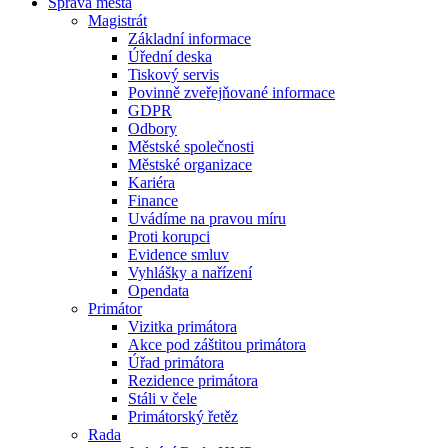
Správa města
Magistrát
Základní informace
Úřední deska
Tiskový servis
Povinně zveřejňované informace
GDPR
Odbory
Městské společnosti
Městské organizace
Kariéra
Finance
Uvádíme na pravou míru
Proti korupci
Evidence smluv
Vyhlášky a nařízení
Opendata
Primátor
Vizitka primátora
Akce pod záštitou primátora
Úřad primátora
Rezidence primátora
Stáli v čele
Primátorský řetěz
Rada