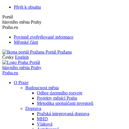
Přejít k obsahu
Portál
hlavního města Prahy
Praha.eu
Povinně zveřejňované informace
Městské části
Portál Pražana
Česky
English
Portál
hlavního města Prahy
Praha.eu
O Praze
Budoucnost města
Odbor územního rozvoje
Projekty měnící Prahu
Metodika spoluúčasti investorů
Doprava
Pražská integrovaná doprava
MHD
Vlaková