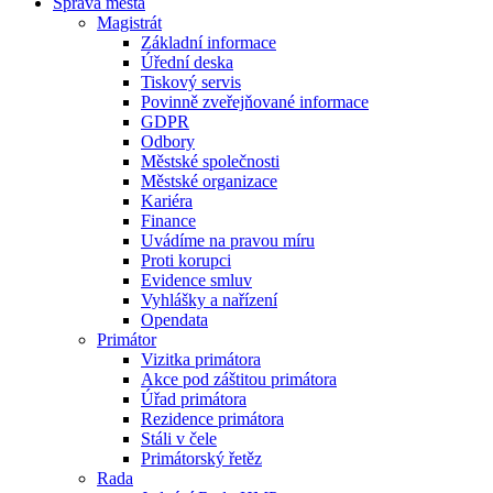
Správa města
Magistrát
Základní informace
Úřední deska
Tiskový servis
Povinně zveřejňované informace
GDPR
Odbory
Městské společnosti
Městské organizace
Kariéra
Finance
Uvádíme na pravou míru
Proti korupci
Evidence smluv
Vyhlášky a nařízení
Opendata
Primátor
Vizitka primátora
Akce pod záštitou primátora
Úřad primátora
Rezidence primátora
Stáli v čele
Primátorský řetěz
Rada