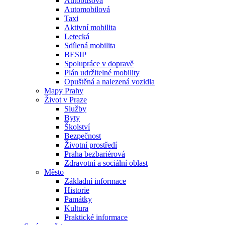
Autobusová
Automobilová
Taxi
Aktivní mobilita
Letecká
Sdílená mobilita
BESIP
Spolupráce v dopravě
Plán udržitelné mobility
Opuštěná a nalezená vozidla
Mapy Prahy
Život v Praze
Služby
Byty
Školství
Bezpečnost
Životní prostředí
Praha bezbariérová
Zdravotní a sociální oblast
Město
Základní informace
Historie
Památky
Kultura
Praktické informace