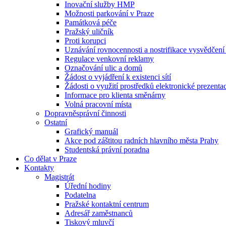
Inovační služby HMP
Možnosti parkování v Praze
Památková péče
Pražský uličník
Proti korupci
Uznávání rovnocennosti a nostrifikace vysvědčen
Regulace venkovní reklamy
Označování ulic a domů
Žádost o vyjádření k existenci sítí
Žádosti o využití prostředků elektronické prezenta
Informace pro klienta směnárny
Volná pracovní místa
Dopravněsprávní činnosti
Ostatní
Grafický manuál
Akce pod záštitou radních hlavního města Prahy
Studentská právní poradna
Co dělat v Praze
Kontakty
Magistrát
Úřední hodiny
Podatelna
Pražské kontaktní centrum
Adresář zaměstnanců
Tiskový mluvčí