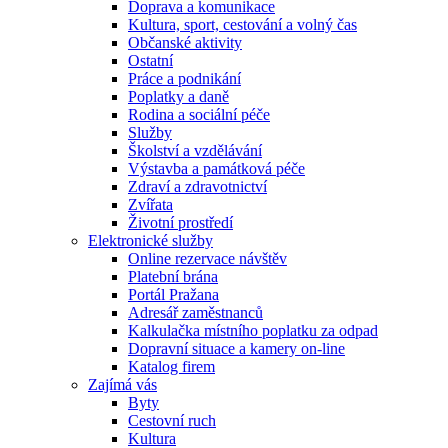
Doprava a komunikace
Kultura, sport, cestování a volný čas
Občanské aktivity
Ostatní
Práce a podnikání
Poplatky a daně
Rodina a sociální péče
Služby
Školství a vzdělávání
Výstavba a památková péče
Zdraví a zdravotnictví
Zvířata
Životní prostředí
Elektronické služby
Online rezervace návštěv
Platební brána
Portál Pražana
Adresář zaměstnanců
Kalkulačka místního poplatku za odpad
Dopravní situace a kamery on-line
Katalog firem
Zajímá vás
Byty
Cestovní ruch
Kultura