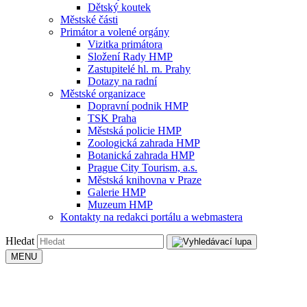
Dětský koutek
Městské části
Primátor a volené orgány
Vizitka primátora
Složení Rady HMP
Zastupitelé hl. m. Prahy
Dotazy na radní
Městské organizace
Dopravní podnik HMP
TSK Praha
Městská policie HMP
Zoologická zahrada HMP
Botanická zahrada HMP
Prague City Tourism, a.s.
Městská knihovna v Praze
Galerie HMP
Muzeum HMP
Kontakty na redakci portálu a webmastera
Hledat
MENU