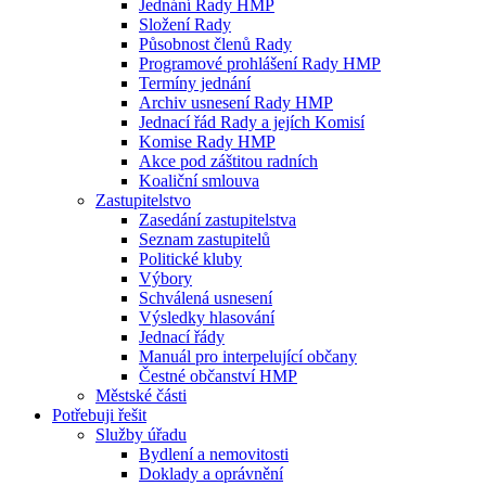
Jednání Rady HMP
Složení Rady
Působnost členů Rady
Programové prohlášení Rady HMP
Termíny jednání
Archiv usnesení Rady HMP
Jednací řád Rady a jejích Komisí
Komise Rady HMP
Akce pod záštitou radních
Koaliční smlouva
Zastupitelstvo
Zasedání zastupitelstva
Seznam zastupitelů
Politické kluby
Výbory
Schválená usnesení
Výsledky hlasování
Jednací řády
Manuál pro interpelující občany
Čestné občanství HMP
Městské části
Potřebuji řešit
Služby úřadu
Bydlení a nemovitosti
Doklady a oprávnění