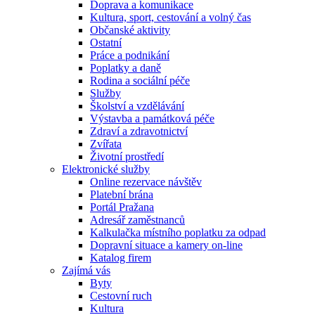
Doprava a komunikace
Kultura, sport, cestování a volný čas
Občanské aktivity
Ostatní
Práce a podnikání
Poplatky a daně
Rodina a sociální péče
Služby
Školství a vzdělávání
Výstavba a památková péče
Zdraví a zdravotnictví
Zvířata
Životní prostředí
Elektronické služby
Online rezervace návštěv
Platební brána
Portál Pražana
Adresář zaměstnanců
Kalkulačka místního poplatku za odpad
Dopravní situace a kamery on-line
Katalog firem
Zajímá vás
Byty
Cestovní ruch
Kultura