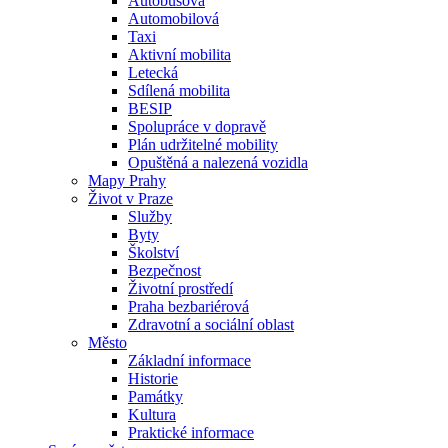
Autobusová
Automobilová
Taxi
Aktivní mobilita
Letecká
Sdílená mobilita
BESIP
Spolupráce v dopravě
Plán udržitelné mobility
Opuštěná a nalezená vozidla
Mapy Prahy
Život v Praze
Služby
Byty
Školství
Bezpečnost
Životní prostředí
Praha bezbariérová
Zdravotní a sociální oblast
Město
Základní informace
Historie
Památky
Kultura
Praktické informace