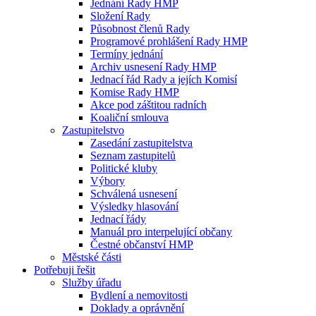
Jednání Rady HMP
Složení Rady
Působnost členů Rady
Programové prohlášení Rady HMP
Termíny jednání
Archiv usnesení Rady HMP
Jednací řád Rady a jejích Komisí
Komise Rady HMP
Akce pod záštitou radních
Koaliční smlouva
Zastupitelstvo
Zasedání zastupitelstva
Seznam zastupitelů
Politické kluby
Výbory
Schválená usnesení
Výsledky hlasování
Jednací řády
Manuál pro interpelující občany
Čestné občanství HMP
Městské části
Potřebuji řešit
Služby úřadu
Bydlení a nemovitosti
Doklady a oprávnění