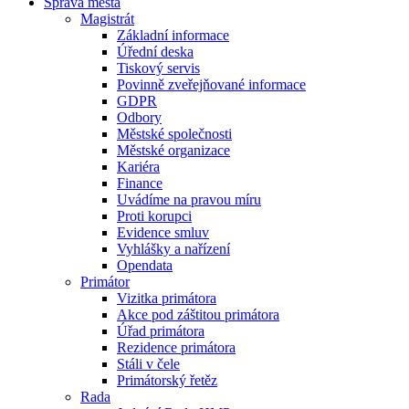
Správa města
Magistrát
Základní informace
Úřední deska
Tiskový servis
Povinně zveřejňované informace
GDPR
Odbory
Městské společnosti
Městské organizace
Kariéra
Finance
Uvádíme na pravou míru
Proti korupci
Evidence smluv
Vyhlášky a nařízení
Opendata
Primátor
Vizitka primátora
Akce pod záštitou primátora
Úřad primátora
Rezidence primátora
Stáli v čele
Primátorský řetěz
Rada