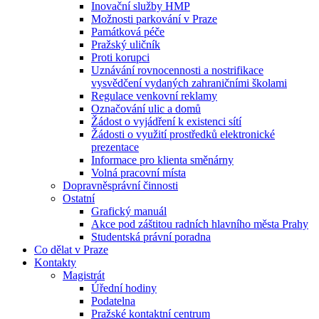
Inovační služby HMP
Možnosti parkování v Praze
Památková péče
Pražský uličník
Proti korupci
Uznávání rovnocennosti a nostrifikace
vysvědčení vydaných zahraničními školami
Regulace venkovní reklamy
Označování ulic a domů
Žádost o vyjádření k existenci sítí
Žádosti o využití prostředků elektronické
prezentace
Informace pro klienta směnárny
Volná pracovní místa
Dopravněsprávní činnosti
Ostatní
Grafický manuál
Akce pod záštitou radních hlavního města Prahy
Studentská právní poradna
Co dělat v Praze
Kontakty
Magistrát
Úřední hodiny
Podatelna
Pražské kontaktní centrum