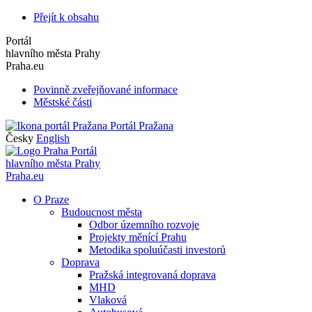
Přejít k obsahu
Portál
hlavního města Prahy
Praha.eu
Povinně zveřejňované informace
Městské části
Portál Pražana
Česky
English
Portál
hlavního města Prahy
Praha.eu
O Praze
Budoucnost města
Odbor územního rozvoje
Projekty měnící Prahu
Metodika spoluúčasti investorů
Doprava
Pražská integrovaná doprava
MHD
Vlaková