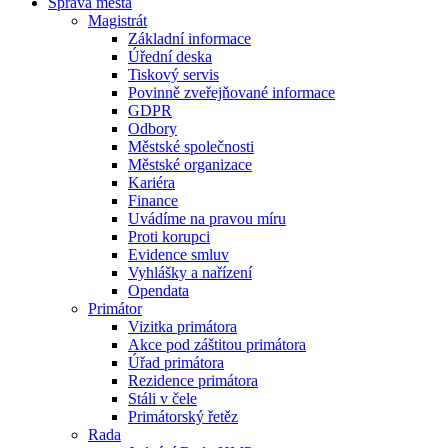
Správa města
Magistrát
Základní informace
Úřední deska
Tiskový servis
Povinně zveřejňované informace
GDPR
Odbory
Městské společnosti
Městské organizace
Kariéra
Finance
Uvádíme na pravou míru
Proti korupci
Evidence smluv
Vyhlášky a nařízení
Opendata
Primátor
Vizitka primátora
Akce pod záštitou primátora
Úřad primátora
Rezidence primátora
Stáli v čele
Primátorský řetěz
Rada