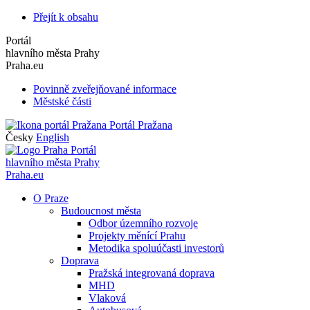
Přejít k obsahu
Portál
hlavního města Prahy
Praha.eu
Povinně zveřejňované informace
Městské části
Portál Pražana
Česky
English
Portál
hlavního města Prahy
Praha.eu
O Praze
Budoucnost města
Odbor územního rozvoje
Projekty měnící Prahu
Metodika spoluúčasti investorů
Doprava
Pražská integrovaná doprava
MHD
Vlaková