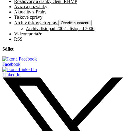
Rozhovory a články členů RHMP
Avíza a pozvánky
Aktuality z Prahy
Tiskové zprávy
Archiv tiskových zpráv
Otevřít submenu
Archiv: listopad 2002 - listopad 2006
Videoreportáže
RSS
Sdílet
Facebook
Linked In