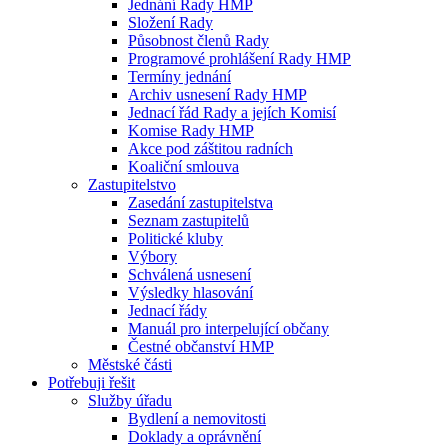
Jednání Rady HMP
Složení Rady
Působnost členů Rady
Programové prohlášení Rady HMP
Termíny jednání
Archiv usnesení Rady HMP
Jednací řád Rady a jejích Komisí
Komise Rady HMP
Akce pod záštitou radních
Koaliční smlouva
Zastupitelstvo
Zasedání zastupitelstva
Seznam zastupitelů
Politické kluby
Výbory
Schválená usnesení
Výsledky hlasování
Jednací řády
Manuál pro interpelující občany
Čestné občanství HMP
Městské části
Potřebuji řešit
Služby úřadu
Bydlení a nemovitosti
Doklady a oprávnění