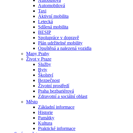
Autobusová
Automobilová
Taxi
Aktivní mobilita
Letecká
Sdílená mobilita
BESIP
Spolupráce v dopravě
Plán udržitelné mobility
Opuštěná a nalezená vozidla
Mapy Prahy
Život v Praze
Služby
Byty
Školství
Bezpečnost
Životní prostředí
Praha bezbariérová
Zdravotní a sociální oblast
Město
Základní informace
Historie
Památky
Kultura
Praktické informace