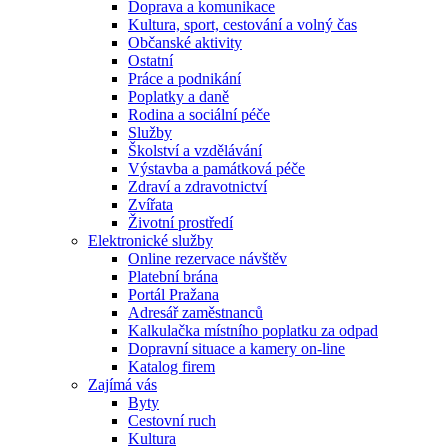
Doprava a komunikace
Kultura, sport, cestování a volný čas
Občanské aktivity
Ostatní
Práce a podnikání
Poplatky a daně
Rodina a sociální péče
Služby
Školství a vzdělávání
Výstavba a památková péče
Zdraví a zdravotnictví
Zvířata
Životní prostředí
Elektronické služby
Online rezervace návštěv
Platební brána
Portál Pražana
Adresář zaměstnanců
Kalkulačka místního poplatku za odpad
Dopravní situace a kamery on-line
Katalog firem
Zajímá vás
Byty
Cestovní ruch
Kultura