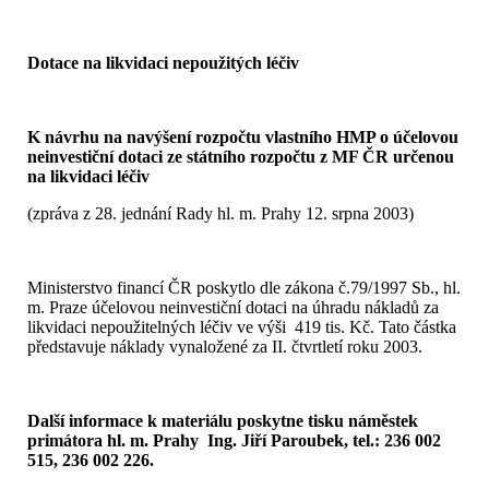
Dotace na likvidaci nepoužitých léčiv
K návrhu na navýšení rozpočtu vlastního HMP o účelovou
neinvestiční dotaci ze státního rozpočtu z MF ČR určenou
na likvidaci léčiv
(zpráva z 28. jednání Rady hl. m. Prahy 12. srpna 2003)
Ministerstvo financí ČR poskytlo dle zákona č.79/1997 Sb., hl.
m. Praze účelovou neinvestiční dotaci na úhradu nákladů za
likvidaci nepoužitelných léčiv ve výši 419 tis. Kč. Tato částka
představuje náklady vynaložené za II. čtvrtletí roku 2003.
Další informace k materiálu poskytne tisku náměstek
primátora hl. m. Prahy Ing. Jiří Paroubek, tel.: 236 002
515, 236 002 226.