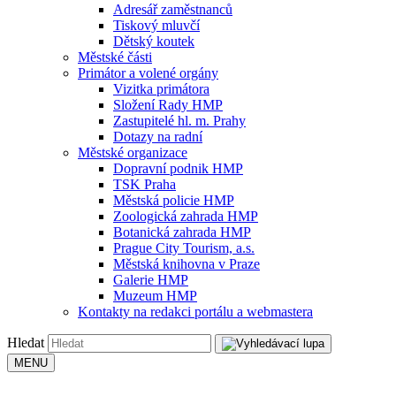
Adresář zaměstnanců
Tiskový mluvčí
Dětský koutek
Městské části
Primátor a volené orgány
Vizitka primátora
Složení Rady HMP
Zastupitelé hl. m. Prahy
Dotazy na radní
Městské organizace
Dopravní podnik HMP
TSK Praha
Městská policie HMP
Zoologická zahrada HMP
Botanická zahrada HMP
Prague City Tourism, a.s.
Městská knihovna v Praze
Galerie HMP
Muzeum HMP
Kontakty na redakci portálu a webmastera
Hledat
MENU