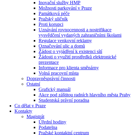
Inovační služby HMP
Možnosti parkování v Praze
Památková péče
Pražský uličník
Proti korupci
Uznávání rovnocennosti a nostrifikace
vysvědčení vydaných zahraničními školami
Regulace venkovní reklamy
Označování ulic a domů
Žádost o vyjádření k existenci sítí
Žádosti o využití prostředků elektronické
prezentace
Informace pro klienta směnárny
Volná pracovní místa
Dopravněsprávní činnosti
Ostatní
Grafický manuál
Akce pod záštitou radních hlavního města Prahy
Studentská právní poradna
Co dělat v Praze
Kontakty
Magistrát
Úřední hodiny
Podatelna
Pražské kontaktní centrum