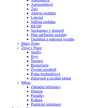
Autobusová
Automobilová
Taxi
Aktivní mobilita
Letecká
Sdílená mobilita
BESIP
Spolupráce v dopravě
Plán udržitelné mobility
Opuštěná a nalezená vozidla
Mapy Prahy
Život v Praze
Služby
Byty
Školství
Bezpečnost
Životní prostředí
Praha bezbariérová
Zdravotní a sociální oblast
Město
Základní informace
Historie
Památky
Kultura
Praktické informace