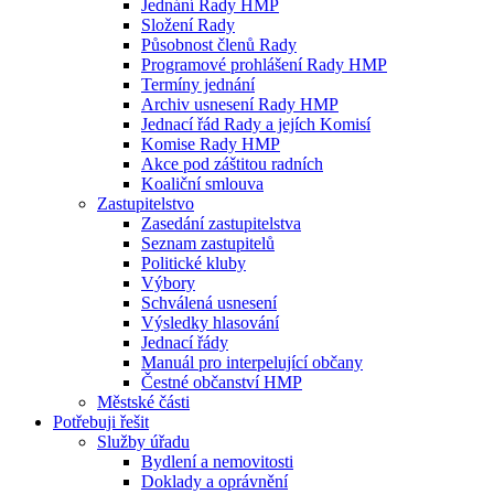
Jednání Rady HMP
Složení Rady
Působnost členů Rady
Programové prohlášení Rady HMP
Termíny jednání
Archiv usnesení Rady HMP
Jednací řád Rady a jejích Komisí
Komise Rady HMP
Akce pod záštitou radních
Koaliční smlouva
Zastupitelstvo
Zasedání zastupitelstva
Seznam zastupitelů
Politické kluby
Výbory
Schválená usnesení
Výsledky hlasování
Jednací řády
Manuál pro interpelující občany
Čestné občanství HMP
Městské části
Potřebuji řešit
Služby úřadu
Bydlení a nemovitosti
Doklady a oprávnění