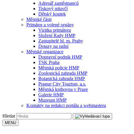
Adresář zaměstnanců
Tiskový mluvčí
Dětský koutek
Městské části
Primátor a volené orgány
Vizitka primátora
Složení Rady HMP
Zastupitelé hl. m. Prahy
Dotazy na radní
Městské organizace
Dopravní podnik HMP
TSK Praha
Městská policie HMP
Zoologická zahrada HMP
Botanická zahrada HMP
Prague City Tourism, a.s.
Městská knihovna v Praze
Galerie HMP
Muzeum HMP
Kontakty na redakci portálu a webmastera
Hledat
MENU