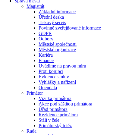
Správa města
Magistrát
Základní informace
Úřední deska
Tiskový servis
Povinně zveřejňované informace
GDPR
Odbory
Městské společnosti
Městské organizace
Kariéra
Finance
Uvádíme na pravou míru
Proti korupci
Evidence smluv
Vyhlášky a nařízení
Opendata
Primátor
Vizitka primátora
Akce pod záštitou primátora
Úřad primátora
Rezidence primátora
Stáli v čele
Primátorský řetěz
Rada