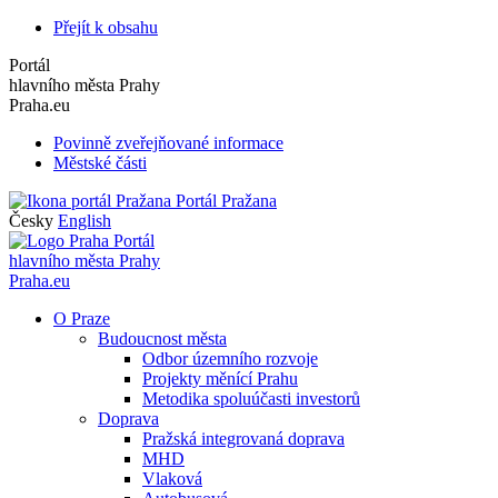
Přejít k obsahu
Portál
hlavního města Prahy
Praha.eu
Povinně zveřejňované informace
Městské části
Portál Pražana
Česky
English
Portál
hlavního města Prahy
Praha.eu
O Praze
Budoucnost města
Odbor územního rozvoje
Projekty měnící Prahu
Metodika spoluúčasti investorů
Doprava
Pražská integrovaná doprava
MHD
Vlaková