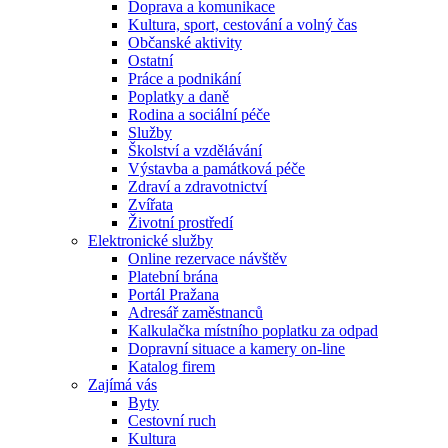
Doprava a komunikace
Kultura, sport, cestování a volný čas
Občanské aktivity
Ostatní
Práce a podnikání
Poplatky a daně
Rodina a sociální péče
Služby
Školství a vzdělávání
Výstavba a památková péče
Zdraví a zdravotnictví
Zvířata
Životní prostředí
Elektronické služby
Online rezervace návštěv
Platební brána
Portál Pražana
Adresář zaměstnanců
Kalkulačka místního poplatku za odpad
Dopravní situace a kamery on-line
Katalog firem
Zajímá vás
Byty
Cestovní ruch
Kultura