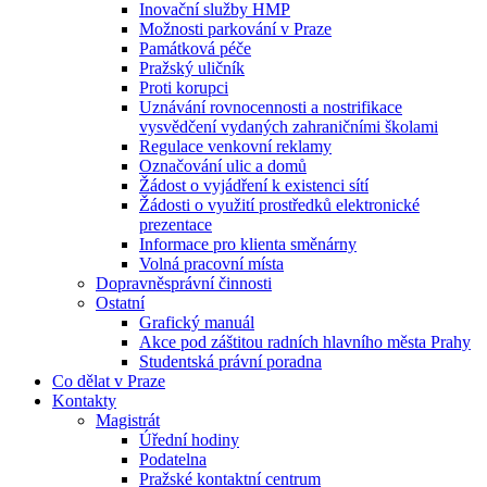
Inovační služby HMP
Možnosti parkování v Praze
Památková péče
Pražský uličník
Proti korupci
Uznávání rovnocennosti a nostrifikace
vysvědčení vydaných zahraničními školami
Regulace venkovní reklamy
Označování ulic a domů
Žádost o vyjádření k existenci sítí
Žádosti o využití prostředků elektronické
prezentace
Informace pro klienta směnárny
Volná pracovní místa
Dopravněsprávní činnosti
Ostatní
Grafický manuál
Akce pod záštitou radních hlavního města Prahy
Studentská právní poradna
Co dělat v Praze
Kontakty
Magistrát
Úřední hodiny
Podatelna
Pražské kontaktní centrum