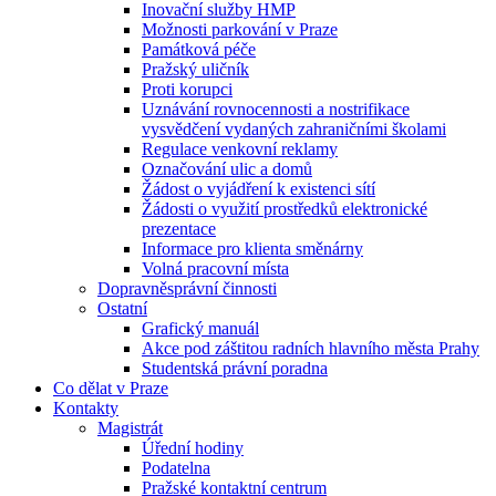
Inovační služby HMP
Možnosti parkování v Praze
Památková péče
Pražský uličník
Proti korupci
Uznávání rovnocennosti a nostrifikace
vysvědčení vydaných zahraničními školami
Regulace venkovní reklamy
Označování ulic a domů
Žádost o vyjádření k existenci sítí
Žádosti o využití prostředků elektronické
prezentace
Informace pro klienta směnárny
Volná pracovní místa
Dopravněsprávní činnosti
Ostatní
Grafický manuál
Akce pod záštitou radních hlavního města Prahy
Studentská právní poradna
Co dělat v Praze
Kontakty
Magistrát
Úřední hodiny
Podatelna
Pražské kontaktní centrum