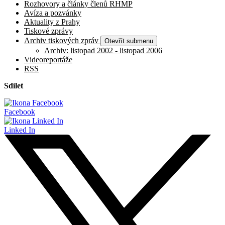
Rozhovory a články členů RHMP
Avíza a pozvánky
Aktuality z Prahy
Tiskové zprávy
Archiv tiskových zpráv
Otevřít submenu
Archiv: listopad 2002 - listopad 2006
Videoreportáže
RSS
Sdílet
Facebook
Linked In