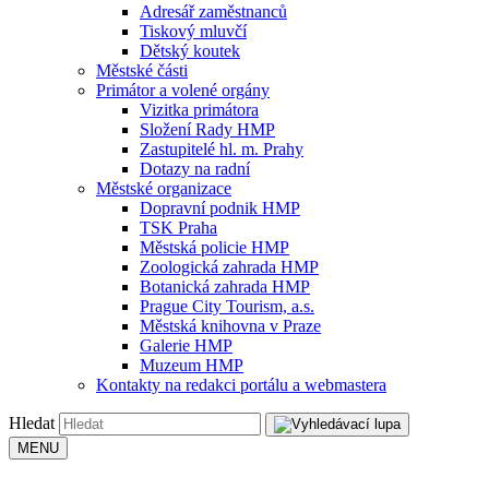
Adresář zaměstnanců
Tiskový mluvčí
Dětský koutek
Městské části
Primátor a volené orgány
Vizitka primátora
Složení Rady HMP
Zastupitelé hl. m. Prahy
Dotazy na radní
Městské organizace
Dopravní podnik HMP
TSK Praha
Městská policie HMP
Zoologická zahrada HMP
Botanická zahrada HMP
Prague City Tourism, a.s.
Městská knihovna v Praze
Galerie HMP
Muzeum HMP
Kontakty na redakci portálu a webmastera
Hledat
MENU