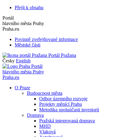
Přejít k obsahu
Portál
hlavního města Prahy
Praha.eu
Povinně zveřejňované informace
Městské části
Portál Pražana
Česky
English
Portál
hlavního města Prahy
Praha.eu
O Praze
Budoucnost města
Odbor územního rozvoje
Projekty měnící Prahu
Metodika spoluúčasti investorů
Doprava
Pražská integrovaná doprava
MHD
Vlaková