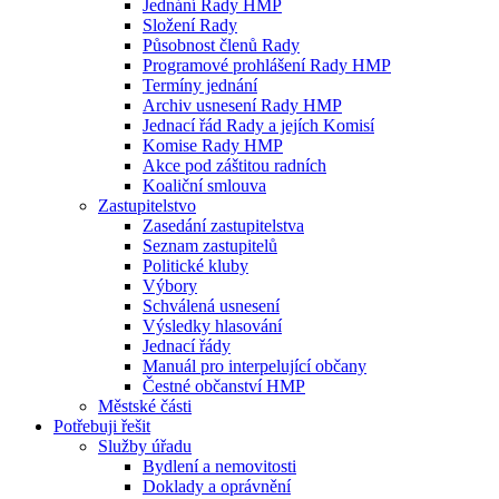
Jednání Rady HMP
Složení Rady
Působnost členů Rady
Programové prohlášení Rady HMP
Termíny jednání
Archiv usnesení Rady HMP
Jednací řád Rady a jejích Komisí
Komise Rady HMP
Akce pod záštitou radních
Koaliční smlouva
Zastupitelstvo
Zasedání zastupitelstva
Seznam zastupitelů
Politické kluby
Výbory
Schválená usnesení
Výsledky hlasování
Jednací řády
Manuál pro interpelující občany
Čestné občanství HMP
Městské části
Potřebuji řešit
Služby úřadu
Bydlení a nemovitosti
Doklady a oprávnění