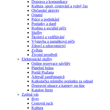
Doprava a komunikace
Kultura, sport, cestování a volný čas
Občanské aktivity
Ostatní
Práce a podnikání
Poplatky a daně
Rodina a sociální péče
Služby
Školství a vzdělávání
Výstavba a památková péče
Zdraví a zdravotnictví
Zvířata
Životní prostředí
Elektronické služby
Online rezervace návštěv
Platební brána
Portál Pražana
Adresář zaměstnanců
Kalkulačka místního poplatku za odpad
Dopravní situace a kamery on-line
Katalog firem
Zajímá vás
Byty
Cestovní ruch
Kultura