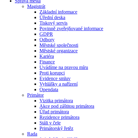
Správa města
Magistrát
Základní informace
Úřední deska
Tiskový servis
Povinně zveřejňované informace
GDPR
Odbory
Městské společnosti
Městské organizace
Kariéra
Finance
Uvádíme na pravou míru
Proti korupci
Evidence smluv
Vyhlášky a nařízení
Opendata
Primátor
Vizitka primátora
Akce pod záštitou primátora
Úřad primátora
Rezidence primátora
Stáli v čele
Primátorský řetěz
Rada