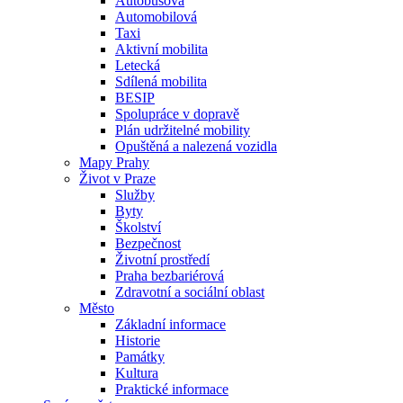
Autobusová
Automobilová
Taxi
Aktivní mobilita
Letecká
Sdílená mobilita
BESIP
Spolupráce v dopravě
Plán udržitelné mobility
Opuštěná a nalezená vozidla
Mapy Prahy
Život v Praze
Služby
Byty
Školství
Bezpečnost
Životní prostředí
Praha bezbariérová
Zdravotní a sociální oblast
Město
Základní informace
Historie
Památky
Kultura
Praktické informace