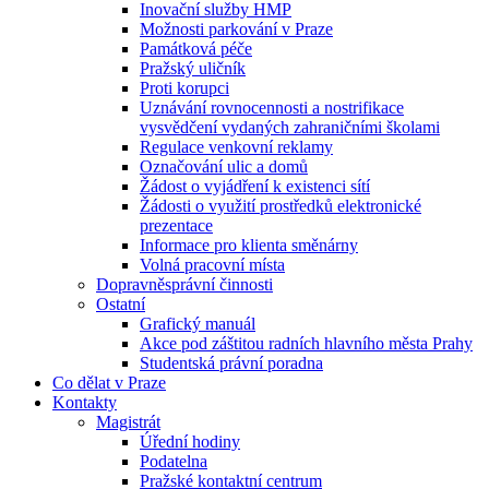
Inovační služby HMP
Možnosti parkování v Praze
Památková péče
Pražský uličník
Proti korupci
Uznávání rovnocennosti a nostrifikace
vysvědčení vydaných zahraničními školami
Regulace venkovní reklamy
Označování ulic a domů
Žádost o vyjádření k existenci sítí
Žádosti o využití prostředků elektronické
prezentace
Informace pro klienta směnárny
Volná pracovní místa
Dopravněsprávní činnosti
Ostatní
Grafický manuál
Akce pod záštitou radních hlavního města Prahy
Studentská právní poradna
Co dělat v Praze
Kontakty
Magistrát
Úřední hodiny
Podatelna
Pražské kontaktní centrum