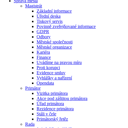
Správa města
Magistrát
Základní informace
Úřední deska
Tiskový servis
Povinně zveřejňované informace
GDPR
Odbory
Městské společnosti
Městské organizace
Kariéra
Finance
Uvádíme na pravou míru
Proti korupci
Evidence smluv
Vyhlášky a nařízení
Opendata
Primátor
Vizitka primátora
Akce pod záštitou primátora
Úřad primátora
Rezidence primátora
Stáli v čele
Primátorský řetěz
Rada