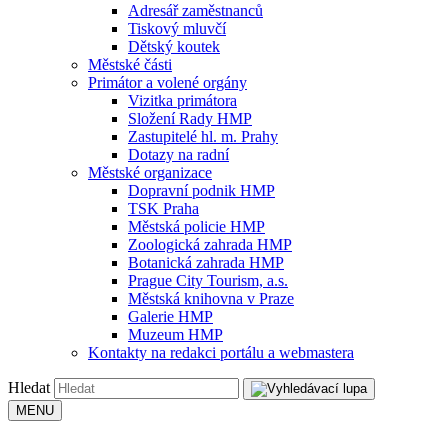
Adresář zaměstnanců
Tiskový mluvčí
Dětský koutek
Městské části
Primátor a volené orgány
Vizitka primátora
Složení Rady HMP
Zastupitelé hl. m. Prahy
Dotazy na radní
Městské organizace
Dopravní podnik HMP
TSK Praha
Městská policie HMP
Zoologická zahrada HMP
Botanická zahrada HMP
Prague City Tourism, a.s.
Městská knihovna v Praze
Galerie HMP
Muzeum HMP
Kontakty na redakci portálu a webmastera
Hledat
MENU