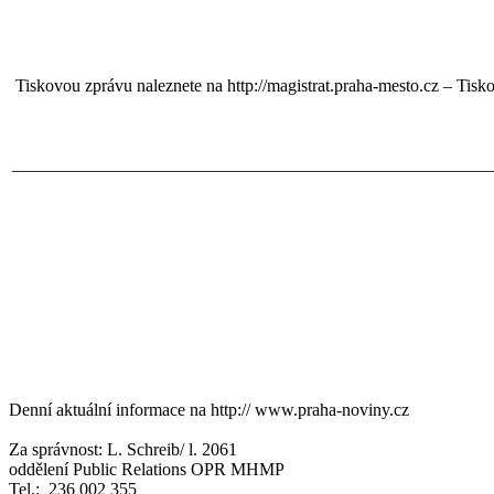
Tiskovou zprávu naleznete na http://magistrat.praha-mesto.cz – Tisko
______________________________________________________
Denní aktuální informace na
http:// www.praha-noviny.cz
Za správnost: L. Schreib/ l. 2061
oddělení Public Relations OPR MHMP
Tel.: 236 002 355