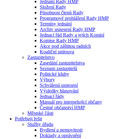
Jednání Rady HMP
Složení Rady
Působnost členů Rady
Programové prohlášení Rady HMP
Termíny jednání
Archiv usnesení Rady HMP
Jednací řád Rady a jejích Komisí
Komise Rady HMP
Akce pod záštitou radních
Koaliční smlouva
Zastupitelstvo
Zasedání zastupitelstva
Seznam zastupitelů
Politické kluby
Výbory
Schválená usnesení
Výsledky hlasování
Jednací řády
Manuál pro interpelující občany
Čestné občanství HMP
Městské části
Potřebuji řešit
Služby úřadu
Bydlení a nemovitosti
Doklady a oprávnění