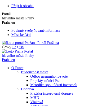
Přejít k obsahu
Portál
hlavního města Prahy
Praha.eu
Povinně zveřejňované informace
Městské části
Portál Pražana
Česky
English
Portál
hlavního města Prahy
Praha.eu
O Praze
Budoucnost města
Odbor územního rozvoje
Projekty měnící Prahu
Metodika spoluúčasti investorů
Doprava
Pražská integrovaná doprava
MHD
Vlaková