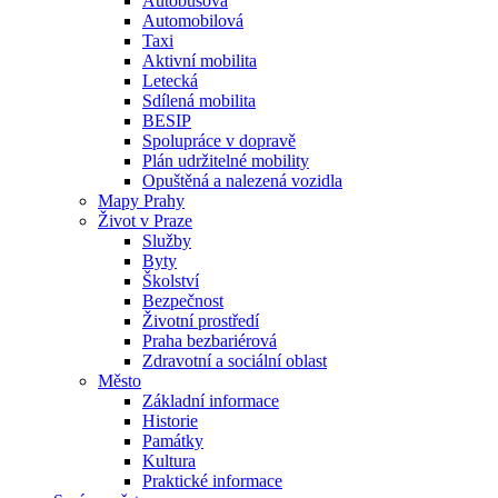
Autobusová
Automobilová
Taxi
Aktivní mobilita
Letecká
Sdílená mobilita
BESIP
Spolupráce v dopravě
Plán udržitelné mobility
Opuštěná a nalezená vozidla
Mapy Prahy
Život v Praze
Služby
Byty
Školství
Bezpečnost
Životní prostředí
Praha bezbariérová
Zdravotní a sociální oblast
Město
Základní informace
Historie
Památky
Kultura
Praktické informace