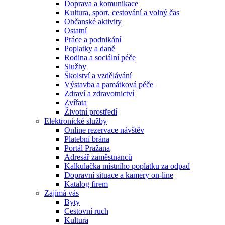
Doprava a komunikace
Kultura, sport, cestování a volný čas
Občanské aktivity
Ostatní
Práce a podnikání
Poplatky a daně
Rodina a sociální péče
Služby
Školství a vzdělávání
Výstavba a památková péče
Zdraví a zdravotnictví
Zvířata
Životní prostředí
Elektronické služby
Online rezervace návštěv
Platební brána
Portál Pražana
Adresář zaměstnanců
Kalkulačka místního poplatku za odpad
Dopravní situace a kamery on-line
Katalog firem
Zajímá vás
Byty
Cestovní ruch
Kultura