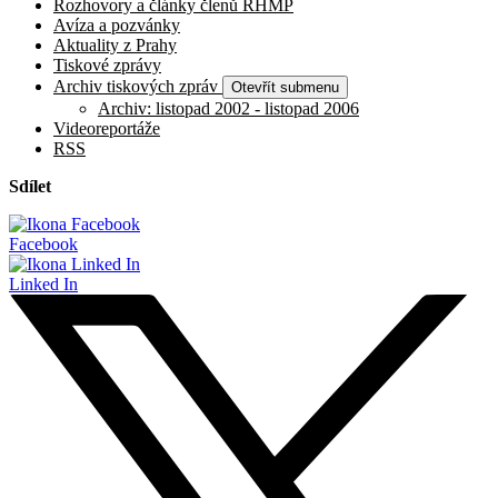
Rozhovory a články členů RHMP
Avíza a pozvánky
Aktuality z Prahy
Tiskové zprávy
Archiv tiskových zpráv
Otevřít submenu
Archiv: listopad 2002 - listopad 2006
Videoreportáže
RSS
Sdílet
Facebook
Linked In