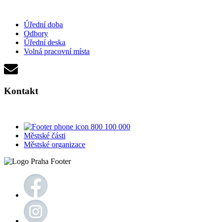
Úřední doba
Odbory
Úřední deska
Volná pracovní místa
Kontakt
800 100 000
Městské části
Městské organizace