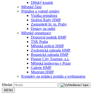
Dětský koutek
Městské části
Primátor a volené orgány
Vizitka primátora
Složení Rady HMP
Zastupitelé hl. m. Prahy
Dotazy na radní
Městské organizace
Dopravní podnik HMP
TSK Praha
Městská policie HMP
Zoologická zahrada HMP
Botanická zahrada HMP
Prague City Tourism, a.s.
Městská knihovna v Praze
Galerie HMP
Muzeum HMP
Kontakty na redakci portálu a webmastera
Hledat
MENU