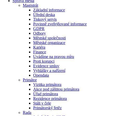
Správa města
Magistrát
Základní informace
Úřední deska
Tiskový servis
Povinně zveřejňované informace
GDPR
Odbory
Městské společnosti
Městské organizace
Kariéra
Finance
Uvádíme na pravou míru
Proti korupci
Evidence smluv
Vyhlášky a nařízení
Opendata
Primátor
Vizitka primátora
Akce pod záštitou primátora
Úřad primátora
Rezidence primátora
Stáli v čele
Primátorský řetěz
Rada