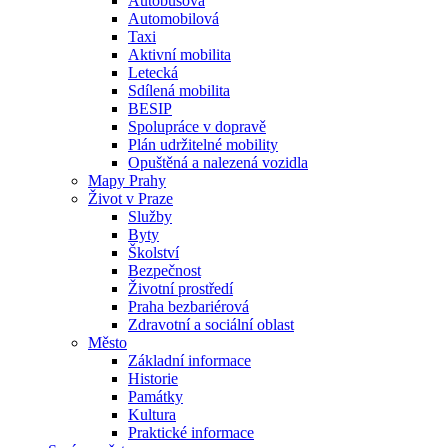
Autobusová
Automobilová
Taxi
Aktivní mobilita
Letecká
Sdílená mobilita
BESIP
Spolupráce v dopravě
Plán udržitelné mobility
Opuštěná a nalezená vozidla
Mapy Prahy
Život v Praze
Služby
Byty
Školství
Bezpečnost
Životní prostředí
Praha bezbariérová
Zdravotní a sociální oblast
Město
Základní informace
Historie
Památky
Kultura
Praktické informace