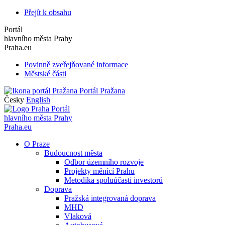
Přejít k obsahu
Portál
hlavního města Prahy
Praha.eu
Povinně zveřejňované informace
Městské části
Portál Pražana
Česky
English
Portál
hlavního města Prahy
Praha.eu
O Praze
Budoucnost města
Odbor územního rozvoje
Projekty měnící Prahu
Metodika spoluúčasti investorů
Doprava
Pražská integrovaná doprava
MHD
Vlaková