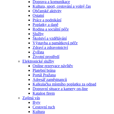
Doprava a komunikace
Kultura, sport, cestování a volný čas
Občanské aktivity
Ostatní
Práce a podnikání
Poplatky a daně
Rodina a sociální péče
Služby
Školství a vzdělávání
Výstavba a památková péče
Zdraví a zdravotnictví
Zvířata
Životní prostředí
Elektronické služby
Online rezervace návštěv
Platební brána
Portál Pražana
Adresář zaměstnanců
Kalkulačka místního poplatku za odpad
Dopravní situace a kamery on-line
Katalog firem
Zajímá vás
Byty
Cestovní ruch
Kultura