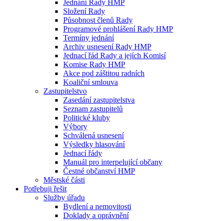
Jednání Rady HMP
Složení Rady
Působnost členů Rady
Programové prohlášení Rady HMP
Termíny jednání
Archiv usnesení Rady HMP
Jednací řád Rady a jejích Komisí
Komise Rady HMP
Akce pod záštitou radních
Koaliční smlouva
Zastupitelstvo
Zasedání zastupitelstva
Seznam zastupitelů
Politické kluby
Výbory
Schválená usnesení
Výsledky hlasování
Jednací řády
Manuál pro interpelující občany
Čestné občanství HMP
Městské části
Potřebuji řešit
Služby úřadu
Bydlení a nemovitosti
Doklady a oprávnění