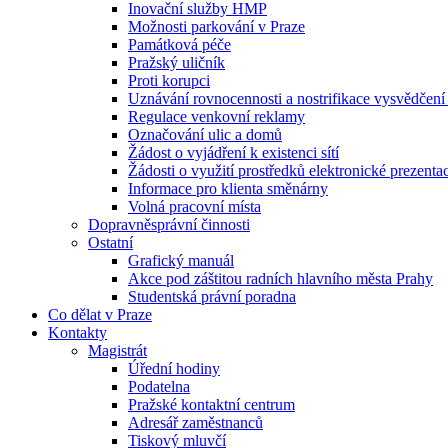
Inovační služby HMP
Možnosti parkování v Praze
Památková péče
Pražský uličník
Proti korupci
Uznávání rovnocennosti a nostrifikace vysvědčen
Regulace venkovní reklamy
Označování ulic a domů
Žádost o vyjádření k existenci sítí
Žádosti o využití prostředků elektronické prezenta
Informace pro klienta směnárny
Volná pracovní místa
Dopravněsprávní činnosti
Ostatní
Grafický manuál
Akce pod záštitou radních hlavního města Prahy
Studentská právní poradna
Co dělat v Praze
Kontakty
Magistrát
Úřední hodiny
Podatelna
Pražské kontaktní centrum
Adresář zaměstnanců
Tiskový mluvčí