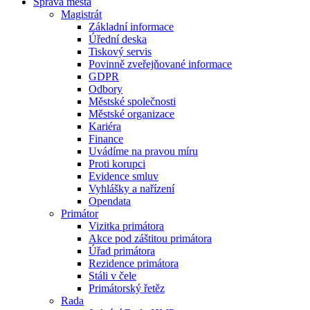
Správa města
Magistrát
Základní informace
Úřední deska
Tiskový servis
Povinně zveřejňované informace
GDPR
Odbory
Městské společnosti
Městské organizace
Kariéra
Finance
Uvádíme na pravou míru
Proti korupci
Evidence smluv
Vyhlášky a nařízení
Opendata
Primátor
Vizitka primátora
Akce pod záštitou primátora
Úřad primátora
Rezidence primátora
Stáli v čele
Primátorský řetěz
Rada