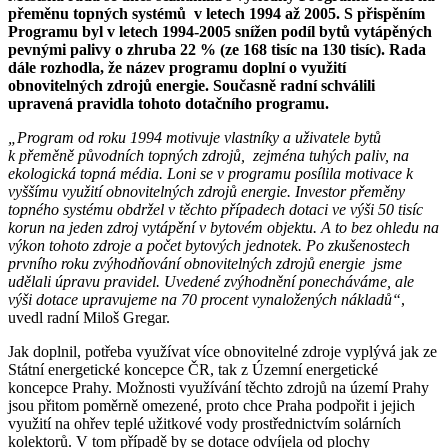
přeměnu topných systémů v letech 1994 až 2005. S přispěním
Programu byl v letech 1994-2005 snížen podíl bytů vytápěných
pevnými palivy o zhruba 22 % (ze 168 tisíc na 130 tisíc). Rada
dále rozhodla, že název programu doplní o využití
obnovitelných zdrojů energie. Současně radní schválili
upravená pravidla tohoto dotačního programu.
„Program od roku 1994 motivuje vlastníky a uživatele bytů
k přeměně původních topných zdrojů, zejména tuhých paliv, na
ekologická topná média. Loni se v programu posílila motivace k
vyššímu využití obnovitelných zdrojů energie. Investor přeměny
topného systému obdržel v těchto případech dotaci ve výši 50 tisíc
korun na jeden zdroj vytápění v bytovém objektu. A to bez ohledu na
výkon tohoto zdroje a počet bytových jednotek. Po zkušenostech
prvního roku zvýhodňování obnovitelných zdrojů energie jsme
udělali úpravu pravidel. Uvedené zvýhodnění ponecháváme, ale
výši dotace upravujeme na 70 procent vynaložených nákladů“
,
uvedl radní Miloš Gregar.
Jak doplnil, potřeba využívat více obnovitelné zdroje vyplývá jak ze
Státní energetické koncepce ČR, tak z Územní energetické
koncepce Prahy. Možnosti využívání těchto zdrojů na území Prahy
jsou přitom poměrně omezené, proto chce Praha podpořit i jejich
využití na ohřev teplé užitkové vody prostřednictvím solárních
kolektorů. V tom případě by se dotace odvíjela od plochy