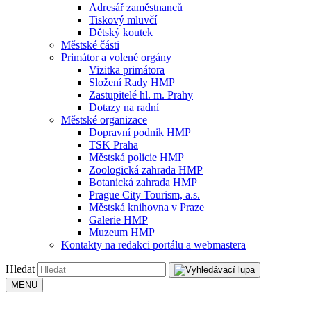
Adresář zaměstnanců
Tiskový mluvčí
Dětský koutek
Městské části
Primátor a volené orgány
Vizitka primátora
Složení Rady HMP
Zastupitelé hl. m. Prahy
Dotazy na radní
Městské organizace
Dopravní podnik HMP
TSK Praha
Městská policie HMP
Zoologická zahrada HMP
Botanická zahrada HMP
Prague City Tourism, a.s.
Městská knihovna v Praze
Galerie HMP
Muzeum HMP
Kontakty na redakci portálu a webmastera
Hledat
MENU