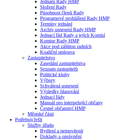
Jednání Rady HMP
Složení Rady
Působnost členů Rady
Programové prohlášení Rady HMP
Termíny jednání
Archiv usnesení Rady HMP
Jednací řád Rady a jejích Komisí
Komise Rady HMP
Akce pod záštitou radních
Koaliční smlouva
Zastupitelstvo
Zasedání zastupitelstva
Seznam zastupitelů
Politické kluby
Výbory
Schválená usnesení
Výsledky hlasování
Jednací řády
Manuál pro interpelující občany
Čestné občanství HMP
Městské části
Potřebuji řešit
Služby úřadu
Bydlení a nemovitosti
Doklady a oprávnění