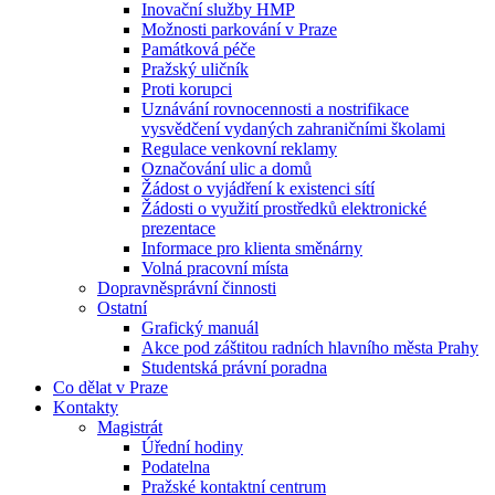
Inovační služby HMP
Možnosti parkování v Praze
Památková péče
Pražský uličník
Proti korupci
Uznávání rovnocennosti a nostrifikace
vysvědčení vydaných zahraničními školami
Regulace venkovní reklamy
Označování ulic a domů
Žádost o vyjádření k existenci sítí
Žádosti o využití prostředků elektronické
prezentace
Informace pro klienta směnárny
Volná pracovní místa
Dopravněsprávní činnosti
Ostatní
Grafický manuál
Akce pod záštitou radních hlavního města Prahy
Studentská právní poradna
Co dělat v Praze
Kontakty
Magistrát
Úřední hodiny
Podatelna
Pražské kontaktní centrum