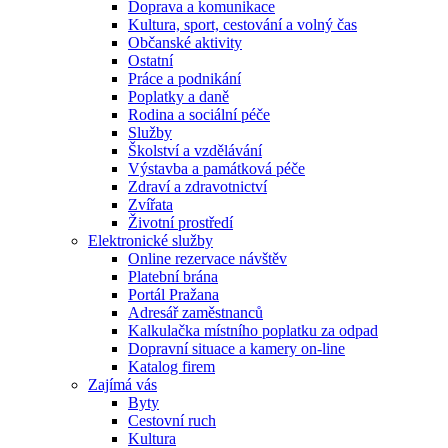
Doprava a komunikace
Kultura, sport, cestování a volný čas
Občanské aktivity
Ostatní
Práce a podnikání
Poplatky a daně
Rodina a sociální péče
Služby
Školství a vzdělávání
Výstavba a památková péče
Zdraví a zdravotnictví
Zvířata
Životní prostředí
Elektronické služby
Online rezervace návštěv
Platební brána
Portál Pražana
Adresář zaměstnanců
Kalkulačka místního poplatku za odpad
Dopravní situace a kamery on-line
Katalog firem
Zajímá vás
Byty
Cestovní ruch
Kultura