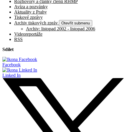
Rozhovory a články členů RHMP
Avíza a pozvánky
Aktuality z Prahy
Tiskové zprávy
Archiv tiskových zpráv
Otevřít submenu
Archiv: listopad 2002 - listopad 2006
Videoreportáže
RSS
Sdílet
Facebook
Linked In