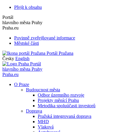
Přejít k obsahu
Portál
hlavního města Prahy
Praha.eu
Povinně zveřejňované informace
Městské části
Portál Pražana
Česky
English
Portál
hlavního města Prahy
Praha.eu
O Praze
Budoucnost města
Odbor územního rozvoje
Projekty měnící Prahu
Metodika spoluúčasti investorů
Doprava
Pražská integrovaná doprava
MHD
Vlaková