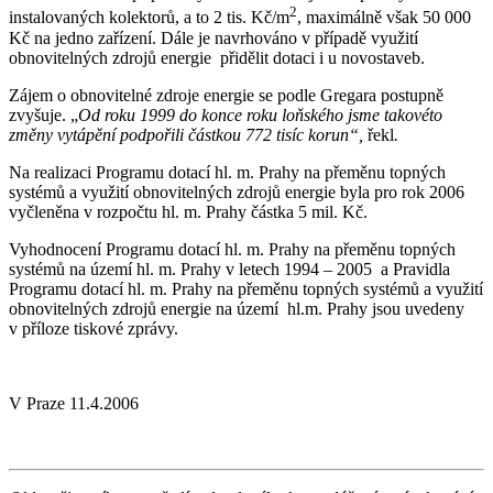
2
instalovaných kolektorů, a to 2 tis. Kč/m
, maximálně však 50 000
Kč na jedno zařízení. Dále je navrhováno v případě využití
obnovitelných zdrojů energie přidělit dotaci i u novostaveb.
Zájem o obnovitelné zdroje energie se podle Gregara postupně
zvyšuje. „
Od roku 1999 do konce roku loňského jsme takovéto
změny vytápění podpořili částkou 772 tisíc korun“,
řekl
.
Na realizaci Programu dotací hl. m. Prahy na přeměnu topných
systémů a využití obnovitelných zdrojů energie byla pro rok 2006
vyčleněna v rozpočtu hl. m. Prahy částka 5 mil. Kč.
Vyhodnocení Programu dotací hl. m. Prahy na přeměnu topných
systémů na území hl. m. Prahy v letech 1994 – 2005 a Pravidla
Programu dotací hl. m. Prahy na přeměnu topných systémů a využití
obnovitelných zdrojů energie na území hl.m. Prahy jsou uvedeny
v příloze tiskové zprávy.
V Praze 11.4.2006