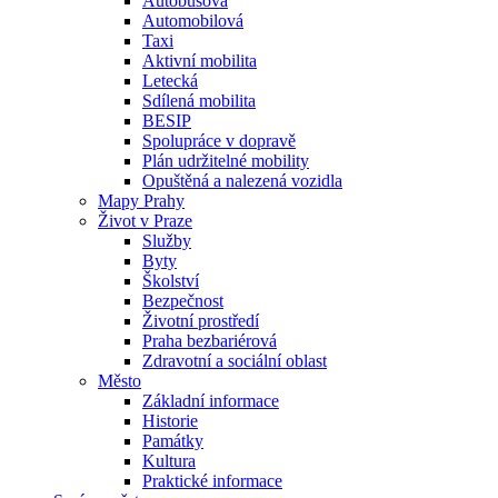
Autobusová
Automobilová
Taxi
Aktivní mobilita
Letecká
Sdílená mobilita
BESIP
Spolupráce v dopravě
Plán udržitelné mobility
Opuštěná a nalezená vozidla
Mapy Prahy
Život v Praze
Služby
Byty
Školství
Bezpečnost
Životní prostředí
Praha bezbariérová
Zdravotní a sociální oblast
Město
Základní informace
Historie
Památky
Kultura
Praktické informace