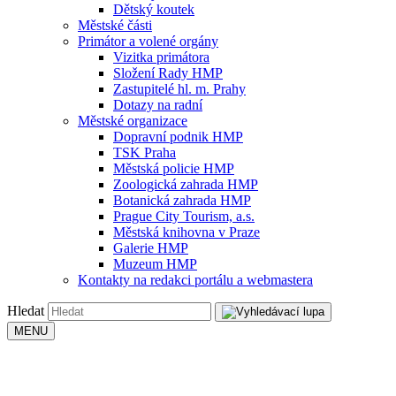
Dětský koutek
Městské části
Primátor a volené orgány
Vizitka primátora
Složení Rady HMP
Zastupitelé hl. m. Prahy
Dotazy na radní
Městské organizace
Dopravní podnik HMP
TSK Praha
Městská policie HMP
Zoologická zahrada HMP
Botanická zahrada HMP
Prague City Tourism, a.s.
Městská knihovna v Praze
Galerie HMP
Muzeum HMP
Kontakty na redakci portálu a webmastera
Hledat
MENU