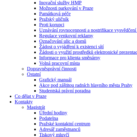
Inovační služby HMP
Možnosti parkování v Praze
Památková péče
Pražský uličník
Proti korupci
Uznávání rovnocennosti a nostrifikace vysvědčen
Regulace venkovní reklamy
Označování ulic a domů
Žádost o vyjádření k existenci sítí
Žádosti o využití prostředků elektronické prezenta
Informace pro klienta směnárny
Volná pracovní místa
Dopravněsprávní činnosti
Ostatní
Grafický manuál
Akce pod záštitou radních hlavního města Prahy
Studentská právní poradna
Co dělat v Praze
Kontakty
Magistrát
Úřední hodiny
Podatelna
Pražské kontaktní centrum
Adresář zaměstnanců
Tiskový mluvčí