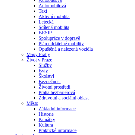
Autobusová
Automobilová
Taxi
Aktivní mobilita
Letecká
Sdílená mobilita
BESIP
Spolupráce v dopravě
Plán udržitelné mobility
Opuštěná a nalezená vozidla
Mapy Prahy
Život v Praze
Služby
Byty
Školství
Bezpečnost
Životní prostředí
Praha bezbariérová
Zdravotní a sociální oblast
Město
Základní informace
Historie
Památky
Kultura
Praktické informace