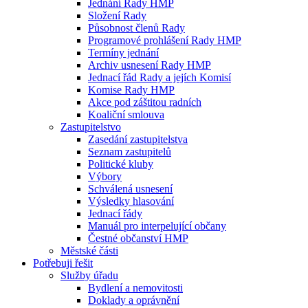
Jednání Rady HMP
Složení Rady
Působnost členů Rady
Programové prohlášení Rady HMP
Termíny jednání
Archiv usnesení Rady HMP
Jednací řád Rady a jejích Komisí
Komise Rady HMP
Akce pod záštitou radních
Koaliční smlouva
Zastupitelstvo
Zasedání zastupitelstva
Seznam zastupitelů
Politické kluby
Výbory
Schválená usnesení
Výsledky hlasování
Jednací řády
Manuál pro interpelující občany
Čestné občanství HMP
Městské části
Potřebuji řešit
Služby úřadu
Bydlení a nemovitosti
Doklady a oprávnění