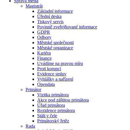
Správa města
Magistrát
Základní informace
Úřední deska
Tiskový servis
Povinně zveřejňované informace
GDPR
Odbory
Městské společnosti
Městské organizace
Kariéra
Finance
Uvádíme na pravou míru
Proti korupci
Evidence smluv
Vyhlášky a nařízení
Opendata
Primátor
Vizitka primátora
Akce pod záštitou primátora
Úřad primátora
Rezidence primátora
Stáli v čele
Primátorský řetěz
Rada