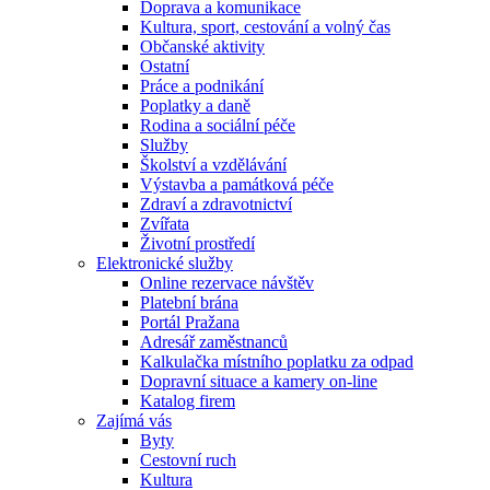
Doprava a komunikace
Kultura, sport, cestování a volný čas
Občanské aktivity
Ostatní
Práce a podnikání
Poplatky a daně
Rodina a sociální péče
Služby
Školství a vzdělávání
Výstavba a památková péče
Zdraví a zdravotnictví
Zvířata
Životní prostředí
Elektronické služby
Online rezervace návštěv
Platební brána
Portál Pražana
Adresář zaměstnanců
Kalkulačka místního poplatku za odpad
Dopravní situace a kamery on-line
Katalog firem
Zajímá vás
Byty
Cestovní ruch
Kultura