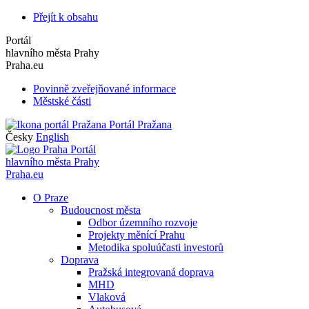
Přejít k obsahu
Portál
hlavního města Prahy
Praha.eu
Povinně zveřejňované informace
Městské části
Portál Pražana
Česky
English
Portál
hlavního města Prahy
Praha.eu
O Praze
Budoucnost města
Odbor územního rozvoje
Projekty měnící Prahu
Metodika spoluúčasti investorů
Doprava
Pražská integrovaná doprava
MHD
Vlaková