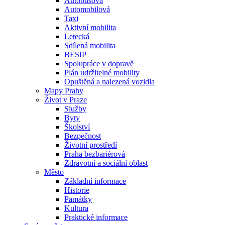
Autobusová
Automobilová
Taxi
Aktivní mobilita
Letecká
Sdílená mobilita
BESIP
Spolupráce v dopravě
Plán udržitelné mobility
Opuštěná a nalezená vozidla
Mapy Prahy
Život v Praze
Služby
Byty
Školství
Bezpečnost
Životní prostředí
Praha bezbariérová
Zdravotní a sociální oblast
Město
Základní informace
Historie
Památky
Kultura
Praktické informace