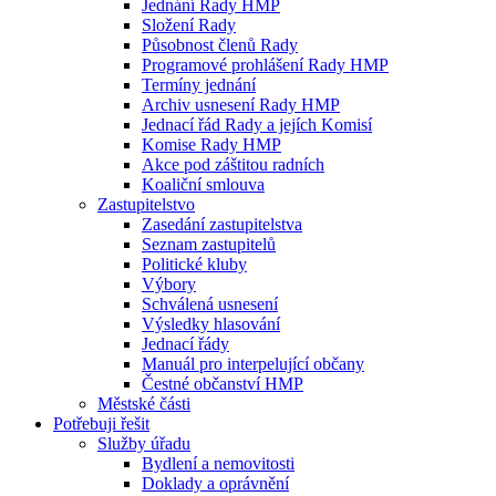
Jednání Rady HMP
Složení Rady
Působnost členů Rady
Programové prohlášení Rady HMP
Termíny jednání
Archiv usnesení Rady HMP
Jednací řád Rady a jejích Komisí
Komise Rady HMP
Akce pod záštitou radních
Koaliční smlouva
Zastupitelstvo
Zasedání zastupitelstva
Seznam zastupitelů
Politické kluby
Výbory
Schválená usnesení
Výsledky hlasování
Jednací řády
Manuál pro interpelující občany
Čestné občanství HMP
Městské části
Potřebuji řešit
Služby úřadu
Bydlení a nemovitosti
Doklady a oprávnění