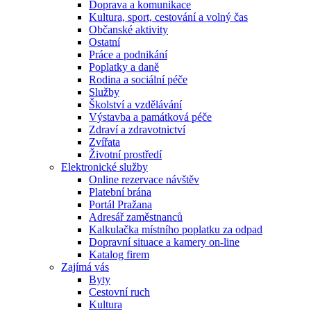
Doprava a komunikace
Kultura, sport, cestování a volný čas
Občanské aktivity
Ostatní
Práce a podnikání
Poplatky a daně
Rodina a sociální péče
Služby
Školství a vzdělávání
Výstavba a památková péče
Zdraví a zdravotnictví
Zvířata
Životní prostředí
Elektronické služby
Online rezervace návštěv
Platební brána
Portál Pražana
Adresář zaměstnanců
Kalkulačka místního poplatku za odpad
Dopravní situace a kamery on-line
Katalog firem
Zajímá vás
Byty
Cestovní ruch
Kultura