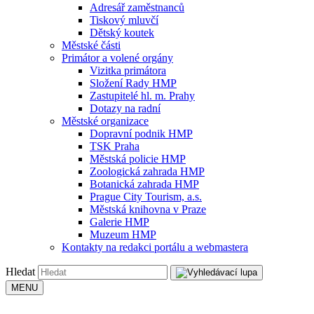
Adresář zaměstnanců
Tiskový mluvčí
Dětský koutek
Městské části
Primátor a volené orgány
Vizitka primátora
Složení Rady HMP
Zastupitelé hl. m. Prahy
Dotazy na radní
Městské organizace
Dopravní podnik HMP
TSK Praha
Městská policie HMP
Zoologická zahrada HMP
Botanická zahrada HMP
Prague City Tourism, a.s.
Městská knihovna v Praze
Galerie HMP
Muzeum HMP
Kontakty na redakci portálu a webmastera
Hledat
MENU