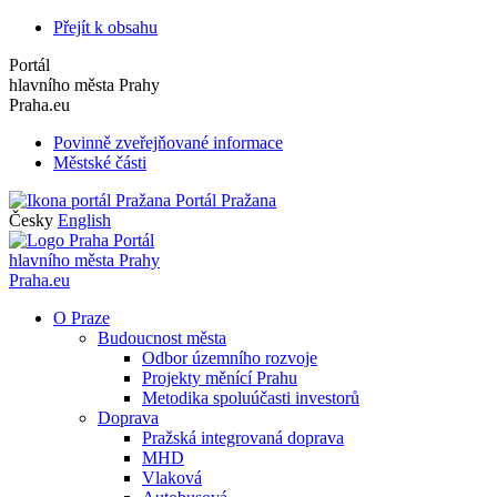
Přejít k obsahu
Portál
hlavního města Prahy
Praha.eu
Povinně zveřejňované informace
Městské části
Portál Pražana
Česky
English
Portál
hlavního města Prahy
Praha.eu
O Praze
Budoucnost města
Odbor územního rozvoje
Projekty měnící Prahu
Metodika spoluúčasti investorů
Doprava
Pražská integrovaná doprava
MHD
Vlaková