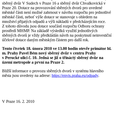
sběrný dvůr V Sudech v Praze 16 a sběrný dvůr Chvalkovická v
Praze 20. Dotace na provozování sběrných dvorů pro uvedené
městské části není možné zahrnout v návrhu rozpočtu pro jednotlivé
městské části, neboť výše dotace se stanovuje s ohledem na
množství přijatých odpadů a výši nákladů v předcházejícím roce.
Z tohoto důvodu jsou dotace součástí rozpočtu Odboru ochrany
prostředí MHMP. Na základě výsledků využití jednotlivých
sběrných dvorů je vždy předkládán návrh na poskytnutí neinvestiční
účelové dotace daným městským částem pro další rok.
Tento čtvrtek 18. února 2010 ve 13.00 hodin otevře primátor hl.
m. Prahy Pavel Bém nový sběrný dvůr v centru Prahy
v Perucké ulici č. 10. Jedná se již o třináctý sběrný dvůr na
území metropole a první na Praze 2.
Bližší informace o provozu sběrných dvorů v systému hlavního
města jsou uvedeny na adrese:
https://envis.praha.eu/odpady
.
V Praze 16. 2. 2010