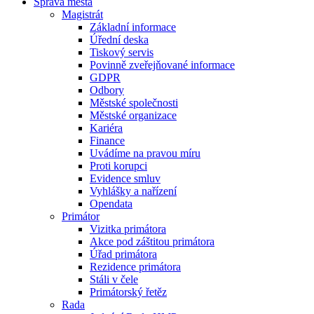
Správa města
Magistrát
Základní informace
Úřední deska
Tiskový servis
Povinně zveřejňované informace
GDPR
Odbory
Městské společnosti
Městské organizace
Kariéra
Finance
Uvádíme na pravou míru
Proti korupci
Evidence smluv
Vyhlášky a nařízení
Opendata
Primátor
Vizitka primátora
Akce pod záštitou primátora
Úřad primátora
Rezidence primátora
Stáli v čele
Primátorský řetěz
Rada