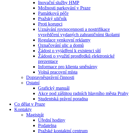
Inovační služby HMP
Možnosti parkování v Praze
Památková péče
Pražský uličník
Proti korupci
Uznávání rovnocennosti a nostrifikace
vysvědčení vydaných zahraničními školami
Regulace venkovní reklamy
Označování ulic a domů
Žádost o vyjádření k existenci sítí
Žádosti o využití prostředků elektronické
prezentace
Informace pro klienta směnárny
Volná pracovní místa
Dopravněsprávní činnosti
Ostatní
Grafický manuál
Akce pod záštitou radních hlavního města Prahy
Studentská právní poradna
Co dělat v Praze
Kontakty
Magistrát
Úřední hodiny
Podatelna
Pražské kontaktní centrum