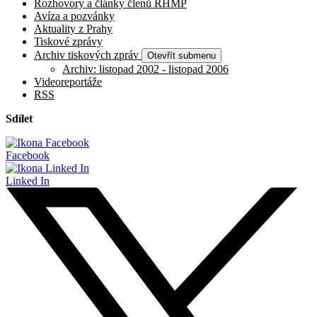
Rozhovory a články členů RHMP
Avíza a pozvánky
Aktuality z Prahy
Tiskové zprávy
Archiv tiskových zpráv
Otevřít submenu
Archiv: listopad 2002 - listopad 2006
Videoreportáže
RSS
Sdílet
Facebook
Linked In