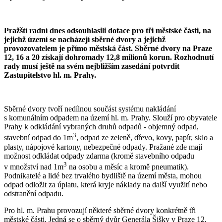
Pražští radní dnes odsouhlasili dotace pro tři městské části, na
jejichž území se nacházejí sběrné dvory a jejichž
provozovatelem je přímo městská část. Sběrné dvory na Praze
12, 16 a 20 získají dohromady 12,8 milionů korun. Rozhodnutí
rady musí ještě na svém nejbližším zasedání potvrdit
Zastupitelstvo hl. m. Prahy.
Sběrné dvory tvoří nedílnou součást systému nakládání
s komunálním odpadem na území hl. m. Prahy. Slouží pro obyvatele
Prahy k odkládání vybraných druhů odpadů - objemný odpad,
3
stavební odpad do 1m
, odpad ze zeleně, dřevo, kovy, papír, sklo a
plasty, nápojové kartony, nebezpečné odpady. Pražané zde mají
možnost odkládat odpady zdarma (kromě stavebního odpadu
3
v množství nad 1m
na osobu a měsíc a kromě pneumatik).
Podnikatelé a lidé bez trvalého bydliště na území města, mohou
odpad odložit za úplatu, která kryje náklady na další využití nebo
odstranění odpadu.
Pro hl. m. Prahu provozují některé sběrné dvory konkrétně tři
městské části. Jedná se o sběrný dvůr Generála Šišky v Praze 12,