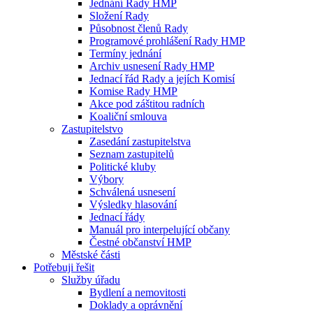
Jednání Rady HMP
Složení Rady
Působnost členů Rady
Programové prohlášení Rady HMP
Termíny jednání
Archiv usnesení Rady HMP
Jednací řád Rady a jejích Komisí
Komise Rady HMP
Akce pod záštitou radních
Koaliční smlouva
Zastupitelstvo
Zasedání zastupitelstva
Seznam zastupitelů
Politické kluby
Výbory
Schválená usnesení
Výsledky hlasování
Jednací řády
Manuál pro interpelující občany
Čestné občanství HMP
Městské části
Potřebuji řešit
Služby úřadu
Bydlení a nemovitosti
Doklady a oprávnění