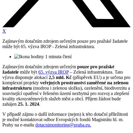
X
Zajímavým dotačním zdrojem určeným pouze pro pražské žadatele
může být 65. výzva IROP - Zelená infrastruktura.
1 minuta čtení
Zajímavým dotačním zdrojem určeným
pouze pro pražské
žadatele
může být
65. výzva IROP
– Zelená infrastruktura. Tato
výzva disponuje alokací
2,5 mld. Kč
(příspěvek EU) a je určena pro
komplexní projekty
veřejných prostranství zaměřené na zelenou
infrastrukturu
(modrou i zelenou složku), ozelenění, biodiverzitu a
související opatření v řešeném území nezbytná pro rozvoj a zlepšení
kvality ekosystémových služeb měst a obcí. Příjem žádost bude
zahájen
25. 1. 2024
.
V případě zájmu o další informace (nejen) k této dotační příležitosti
je možné kontaktovat odbor Evropských fondů Magistrátu hl. m.
Prahy na e-mailu
dotacnimonitoring@praha.eu.