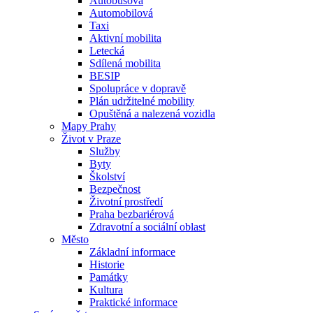
Autobusová
Automobilová
Taxi
Aktivní mobilita
Letecká
Sdílená mobilita
BESIP
Spolupráce v dopravě
Plán udržitelné mobility
Opuštěná a nalezená vozidla
Mapy Prahy
Život v Praze
Služby
Byty
Školství
Bezpečnost
Životní prostředí
Praha bezbariérová
Zdravotní a sociální oblast
Město
Základní informace
Historie
Památky
Kultura
Praktické informace