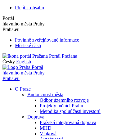
Přejít k obsahu
Portál
hlavního města Prahy
Praha.eu
Povinně zveřejňované informace
Městské části
Portál Pražana
Česky
English
Portál
hlavního města Prahy
Praha.eu
O Praze
Budoucnost města
Odbor územního rozvoje
Projekty měnící Prahu
Metodika spoluúčasti investorů
Doprava
Pražská integrovaná doprava
MHD
Vlaková