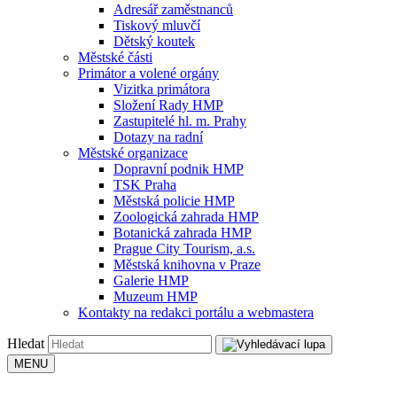
Adresář zaměstnanců
Tiskový mluvčí
Dětský koutek
Městské části
Primátor a volené orgány
Vizitka primátora
Složení Rady HMP
Zastupitelé hl. m. Prahy
Dotazy na radní
Městské organizace
Dopravní podnik HMP
TSK Praha
Městská policie HMP
Zoologická zahrada HMP
Botanická zahrada HMP
Prague City Tourism, a.s.
Městská knihovna v Praze
Galerie HMP
Muzeum HMP
Kontakty na redakci portálu a webmastera
Hledat
MENU