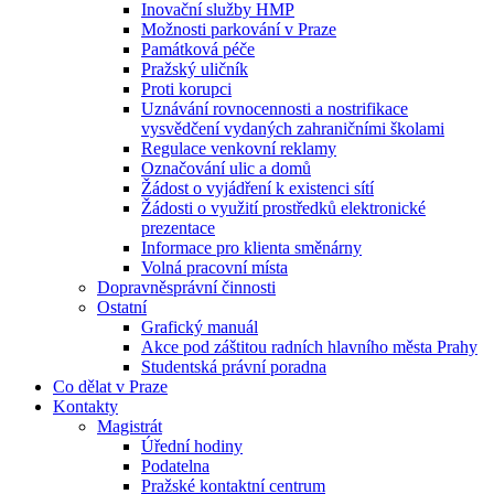
Inovační služby HMP
Možnosti parkování v Praze
Památková péče
Pražský uličník
Proti korupci
Uznávání rovnocennosti a nostrifikace
vysvědčení vydaných zahraničními školami
Regulace venkovní reklamy
Označování ulic a domů
Žádost o vyjádření k existenci sítí
Žádosti o využití prostředků elektronické
prezentace
Informace pro klienta směnárny
Volná pracovní místa
Dopravněsprávní činnosti
Ostatní
Grafický manuál
Akce pod záštitou radních hlavního města Prahy
Studentská právní poradna
Co dělat v Praze
Kontakty
Magistrát
Úřední hodiny
Podatelna
Pražské kontaktní centrum