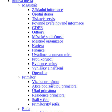
Správa města
Magistrát
Základní informace
Úřední deska
Tiskový servis
Povinně zveřejňované informace
GDPR
Odbory
Městské společnosti
Městské organizace
Kariéra
Finance
Uvádíme na pravou míru
Proti korupci
Evidence smluv
Vyhlášky a nařízení
Opendata
Primátor
Vizitka primátora
Akce pod záštitou primátora
Úřad primátora
Rezidence primátora
Stáli v čele
Primátorský řetěz
Rada