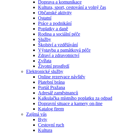
Doprava a komunikace
Kultura, sport, cestování a volný čas
Občanské aktivity
Ostatní
Práce a podnikání
Poplatky a daně
Rodina a sociální péče
Služby
Školství a vzdělávání
Výstavba a památková péče
Zdraví a zdravotnictví
Zvířata
Životní prostředí
Elektronické služby
Online rezervace návštěv
Platební brána
Portál Pražana
Adresář zaměstnanců
Kalkulačka místního poplatku za odpad
Dopravní situace a kamery on-line
Katalog firem
Zajímá vás
Byty
Cestovní ruch
Kultura