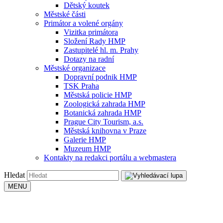
Dětský koutek
Městské části
Primátor a volené orgány
Vizitka primátora
Složení Rady HMP
Zastupitelé hl. m. Prahy
Dotazy na radní
Městské organizace
Dopravní podnik HMP
TSK Praha
Městská policie HMP
Zoologická zahrada HMP
Botanická zahrada HMP
Prague City Tourism, a.s.
Městská knihovna v Praze
Galerie HMP
Muzeum HMP
Kontakty na redakci portálu a webmastera
Hledat
MENU