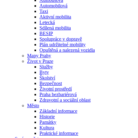
Autobusová
Automobilová
Taxi
Aktivní mobilita
Letecká
Sdílená mobilita
BESIP
Spolupráce v dopravě
Plán udržitelné mobility
Opuštěná a nalezená vozidla
Mapy Prahy
Život v Praze
Služby
Byty
Školství
Bezpečnost
Životní prostředí
Praha bezbariérová
Zdravotní a sociální oblast
Město
Základní informace
Historie
Památky
Kultura
Praktické informace