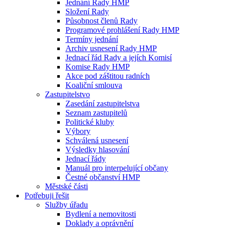
Jednání Rady HMP
Složení Rady
Působnost členů Rady
Programové prohlášení Rady HMP
Termíny jednání
Archiv usnesení Rady HMP
Jednací řád Rady a jejích Komisí
Komise Rady HMP
Akce pod záštitou radních
Koaliční smlouva
Zastupitelstvo
Zasedání zastupitelstva
Seznam zastupitelů
Politické kluby
Výbory
Schválená usnesení
Výsledky hlasování
Jednací řády
Manuál pro interpelující občany
Čestné občanství HMP
Městské části
Potřebuji řešit
Služby úřadu
Bydlení a nemovitosti
Doklady a oprávnění