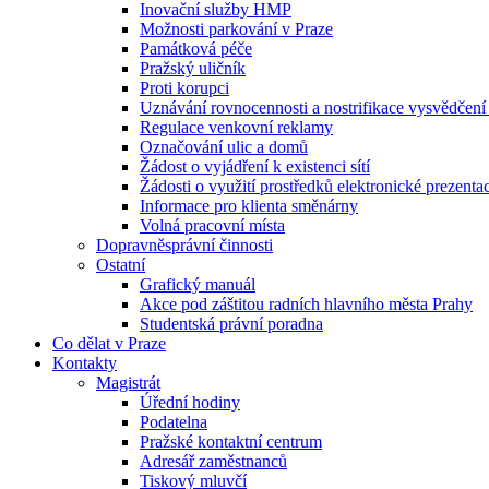
Inovační služby HMP
Možnosti parkování v Praze
Památková péče
Pražský uličník
Proti korupci
Uznávání rovnocennosti a nostrifikace vysvědčen
Regulace venkovní reklamy
Označování ulic a domů
Žádost o vyjádření k existenci sítí
Žádosti o využití prostředků elektronické prezenta
Informace pro klienta směnárny
Volná pracovní místa
Dopravněsprávní činnosti
Ostatní
Grafický manuál
Akce pod záštitou radních hlavního města Prahy
Studentská právní poradna
Co dělat v Praze
Kontakty
Magistrát
Úřední hodiny
Podatelna
Pražské kontaktní centrum
Adresář zaměstnanců
Tiskový mluvčí