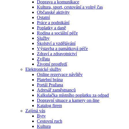
Doprava a komunikace
Kultura, sport, cestování a volný čas
Občanské aktivity
Ostatní
Práce a podnikání
Poplatky a daně
Rodina a sociální péče
Služby
Školství a vzdělávání
Výstavba a památková péče
Zdraví a zdravotnictví
Zvířata
Životní prostředí
Elektronické služby
Online rezervace návštěv
Platební brána
Portál Pražana
Adresář zaměstnanců
Kalkulačka místního poplatku za odpad
Dopravní situace a kamery on-line
Katalog firem
Zajímá vás
Byty
Cestovní ruch
Kultura