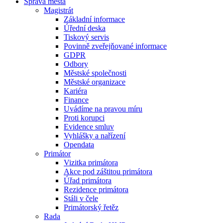
Správa města
Magistrát
Základní informace
Úřední deska
Tiskový servis
Povinně zveřejňované informace
GDPR
Odbory
Městské společnosti
Městské organizace
Kariéra
Finance
Uvádíme na pravou míru
Proti korupci
Evidence smluv
Vyhlášky a nařízení
Opendata
Primátor
Vizitka primátora
Akce pod záštitou primátora
Úřad primátora
Rezidence primátora
Stáli v čele
Primátorský řetěz
Rada