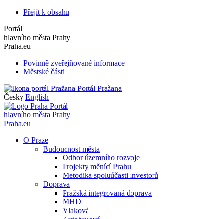
Přejít k obsahu
Portál
hlavního města Prahy
Praha.eu
Povinně zveřejňované informace
Městské části
Portál Pražana
Česky
English
Portál
hlavního města Prahy
Praha.eu
O Praze
Budoucnost města
Odbor územního rozvoje
Projekty měnící Prahu
Metodika spoluúčasti investorů
Doprava
Pražská integrovaná doprava
MHD
Vlaková