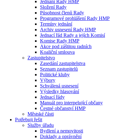
Jednání Rady HMP
Složení Rady
Působnost členů Rady
Programové prohlášení Rady HMP
Termíny jednání
Archiv usnesení Rady HMP
Jednací řád Rady a jejích Komisí
Komise Rady HMP
Akce pod záštitou radních
Koaliční smlouva
Zastupitelstvo
Zasedání zastupitelstva
Seznam zastupitelů
Politické kluby
Výbory
Schválená usnesení
Výsledky hlasování
Jednací řády
Manuál pro interpelující občany
Čestné občanství HMP
Městské části
Potřebuji řešit
Služby úřadu
Bydlení a nemovitosti
Doklady a oprávnění