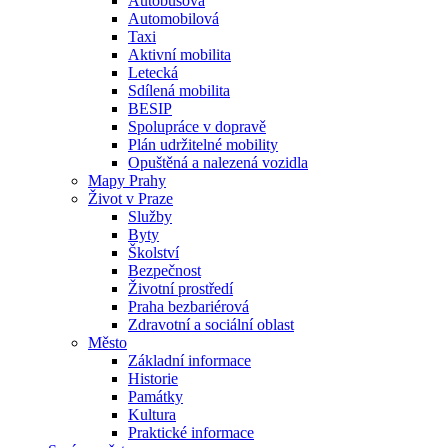
Autobusová
Automobilová
Taxi
Aktivní mobilita
Letecká
Sdílená mobilita
BESIP
Spolupráce v dopravě
Plán udržitelné mobility
Opuštěná a nalezená vozidla
Mapy Prahy
Život v Praze
Služby
Byty
Školství
Bezpečnost
Životní prostředí
Praha bezbariérová
Zdravotní a sociální oblast
Město
Základní informace
Historie
Památky
Kultura
Praktické informace