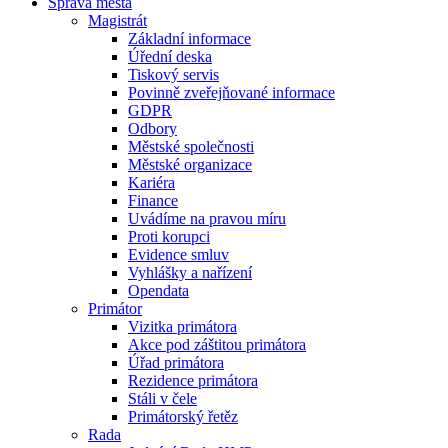
Správa města
Magistrát
Základní informace
Úřední deska
Tiskový servis
Povinně zveřejňované informace
GDPR
Odbory
Městské společnosti
Městské organizace
Kariéra
Finance
Uvádíme na pravou míru
Proti korupci
Evidence smluv
Vyhlášky a nařízení
Opendata
Primátor
Vizitka primátora
Akce pod záštitou primátora
Úřad primátora
Rezidence primátora
Stáli v čele
Primátorský řetěz
Rada