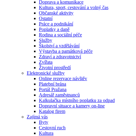
Doprava a komunikace
Kultura, sport, cestování a volný čas
Občanské aktivity
Ostatní
Práce a podnikání
Poplatky a daně
Rodina a sociální péče
Služby
Školství a vzdělávání
Výstavba a památková péče
Zdraví a zdravotnictví
Zvířata
Životní prostředí
Elektronické služby
Online rezervace návštěv
Platební brána
Portál Pražana
Adresář zaměstnanců
Kalkulačka místního poplatku za odpad
Dopravní situace a kamery on-line
Katalog firem
Zajímá vás
Byty
Cestovní ruch
Kultura