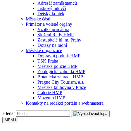
Adresář zaměstnanců
Tiskový mluvčí
Dětský koutek
Městské části
Primátor a volené orgány
Vizitka primátora
Složení Rady HMP
Zastupitelé hl. m. Prahy
Dotazy na radní
Městské organizace
Dopravní podnik HMP
TSK Praha
Městská policie HMP
Zoologická zahrada HMP
Botanická zahrada HMP
Prague City Tourism, a.s.
Městská knihovna v Praze
Galerie HMP
Muzeum HMP
Kontakty na redakci portálu a webmastera
Hledat
MENU