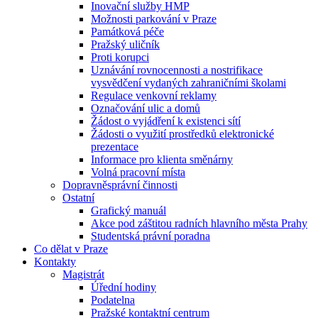
Inovační služby HMP
Možnosti parkování v Praze
Památková péče
Pražský uličník
Proti korupci
Uznávání rovnocennosti a nostrifikace
vysvědčení vydaných zahraničními školami
Regulace venkovní reklamy
Označování ulic a domů
Žádost o vyjádření k existenci sítí
Žádosti o využití prostředků elektronické
prezentace
Informace pro klienta směnárny
Volná pracovní místa
Dopravněsprávní činnosti
Ostatní
Grafický manuál
Akce pod záštitou radních hlavního města Prahy
Studentská právní poradna
Co dělat v Praze
Kontakty
Magistrát
Úřední hodiny
Podatelna
Pražské kontaktní centrum