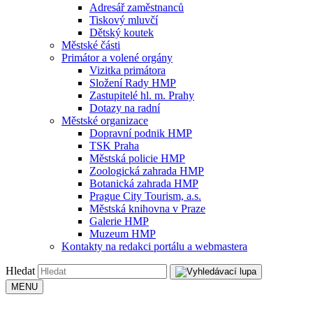
Adresář zaměstnanců
Tiskový mluvčí
Dětský koutek
Městské části
Primátor a volené orgány
Vizitka primátora
Složení Rady HMP
Zastupitelé hl. m. Prahy
Dotazy na radní
Městské organizace
Dopravní podnik HMP
TSK Praha
Městská policie HMP
Zoologická zahrada HMP
Botanická zahrada HMP
Prague City Tourism, a.s.
Městská knihovna v Praze
Galerie HMP
Muzeum HMP
Kontakty na redakci portálu a webmastera
Hledat
MENU