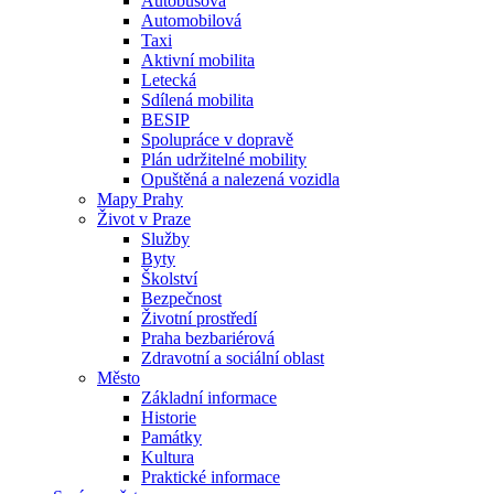
Autobusová
Automobilová
Taxi
Aktivní mobilita
Letecká
Sdílená mobilita
BESIP
Spolupráce v dopravě
Plán udržitelné mobility
Opuštěná a nalezená vozidla
Mapy Prahy
Život v Praze
Služby
Byty
Školství
Bezpečnost
Životní prostředí
Praha bezbariérová
Zdravotní a sociální oblast
Město
Základní informace
Historie
Památky
Kultura
Praktické informace