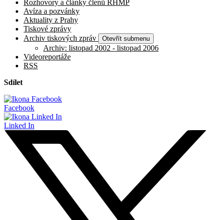
Rozhovory a články členů RHMP
Avíza a pozvánky
Aktuality z Prahy
Tiskové zprávy
Archiv tiskových zpráv
Otevřít submenu
Archiv: listopad 2002 - listopad 2006
Videoreportáže
RSS
Sdílet
Facebook
Linked In