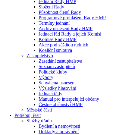
Jednání Rady HMP
Složení Rady
Působnost členů Rady
Programové prohlášení Rady HMP
Termíny jednání
Archiv usnesení Rady HMP
Jednací řád Rady a jejích Komisí
Komise Rady HMP
Akce pod záštitou radních
Koaliční smlouva
Zastupitelstvo
Zasedání zastupitelstva
Seznam zastupitelů
Politické kluby
Výbory
Schválená usnesení
Výsledky hlasování
Jednací řády
Manuál pro interpelující občany
Čestné občanství HMP
Městské části
Potřebuji řešit
Služby úřadu
Bydlení a nemovitosti
Doklady a oprávnění