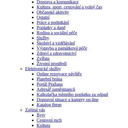
Doprava a komunikace
Kultura, sport, cestování a volný čas
Občanské aktivity
Ostatní
Práce a podnikání
Poplatky a daně
Rodina a sociální péče
Služby
Školství a vzdělávání
Výstavba a památková péče
Zdraví a zdravotnictví
Zvířata
Životní prostředí
Elektronické služby
Online rezervace návštěv
Platební brána
Portál Pražana
Adresář zaměstnanců
Kalkulačka místního poplatku za odpad
Dopravní situace a kamery on-line
Katalog firem
Zajímá vás
Byty
Cestovní ruch
Kultura