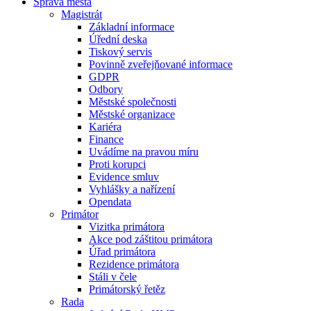
Správa města
Magistrát
Základní informace
Úřední deska
Tiskový servis
Povinně zveřejňované informace
GDPR
Odbory
Městské společnosti
Městské organizace
Kariéra
Finance
Uvádíme na pravou míru
Proti korupci
Evidence smluv
Vyhlášky a nařízení
Opendata
Primátor
Vizitka primátora
Akce pod záštitou primátora
Úřad primátora
Rezidence primátora
Stáli v čele
Primátorský řetěz
Rada