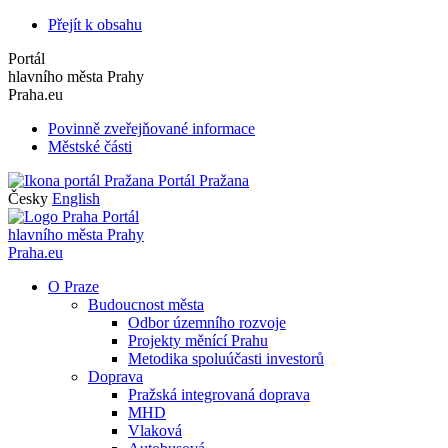
Přejít k obsahu
Portál
hlavního města Prahy
Praha.eu
Povinně zveřejňované informace
Městské části
Portál Pražana
Česky
English
Portál
hlavního města Prahy
Praha.eu
O Praze
Budoucnost města
Odbor územního rozvoje
Projekty měnící Prahu
Metodika spoluúčasti investorů
Doprava
Pražská integrovaná doprava
MHD
Vlaková