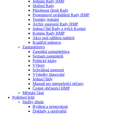
Jednání Rady HMP
Složení Rady
Působnost členů Rady
Programové prohlášení Rady HMP
Termíny jednání
Archiv usnesení Rady HMP
Jednací řád Rady a jejích Komisí
Komise Rady HMP
Akce pod záštitou radních
Koaliční smlouva
Zastupitelstvo
Zasedání zastupitelstva
Seznam zastupitelů
Politické kluby
Výbory
Schválená usnesení
Výsledky hlasování
Jednací řády
Manuál pro interpelující občany
Čestné občanství HMP
Městské části
Potřebuji řešit
Služby úřadu
Bydlení a nemovitosti
Doklady a oprávnění