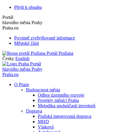
Přejít k obsahu
Portál
hlavního města Prahy
Praha.eu
Povinně zveřejňované informace
Městské části
Portál Pražana
Česky
English
Portál
hlavního města Prahy
Praha.eu
O Praze
Budoucnost města
Odbor územního rozvoje
Projekty měnící Prahu
Metodika spoluúčasti investorů
Doprava
Pražská integrovaná doprava
MHD
Vlaková