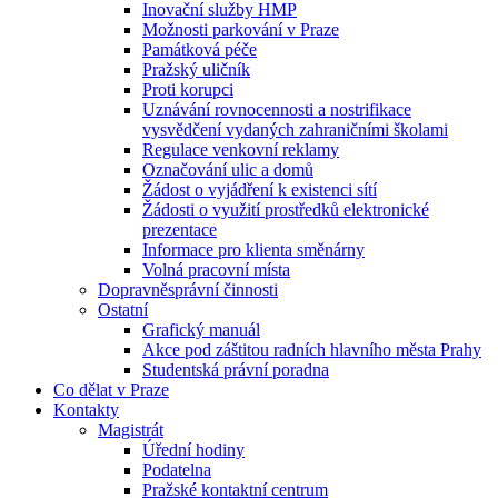
Inovační služby HMP
Možnosti parkování v Praze
Památková péče
Pražský uličník
Proti korupci
Uznávání rovnocennosti a nostrifikace
vysvědčení vydaných zahraničními školami
Regulace venkovní reklamy
Označování ulic a domů
Žádost o vyjádření k existenci sítí
Žádosti o využití prostředků elektronické
prezentace
Informace pro klienta směnárny
Volná pracovní místa
Dopravněsprávní činnosti
Ostatní
Grafický manuál
Akce pod záštitou radních hlavního města Prahy
Studentská právní poradna
Co dělat v Praze
Kontakty
Magistrát
Úřední hodiny
Podatelna
Pražské kontaktní centrum