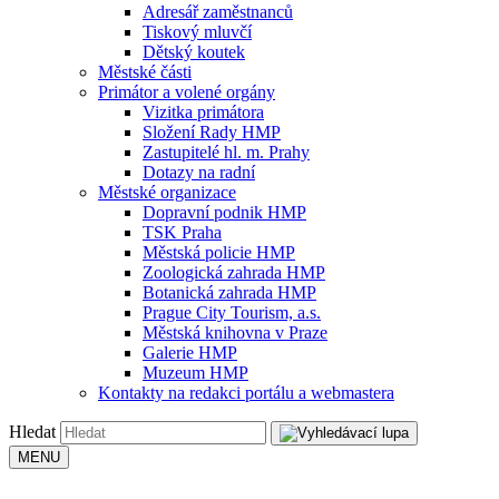
Adresář zaměstnanců
Tiskový mluvčí
Dětský koutek
Městské části
Primátor a volené orgány
Vizitka primátora
Složení Rady HMP
Zastupitelé hl. m. Prahy
Dotazy na radní
Městské organizace
Dopravní podnik HMP
TSK Praha
Městská policie HMP
Zoologická zahrada HMP
Botanická zahrada HMP
Prague City Tourism, a.s.
Městská knihovna v Praze
Galerie HMP
Muzeum HMP
Kontakty na redakci portálu a webmastera
Hledat
MENU