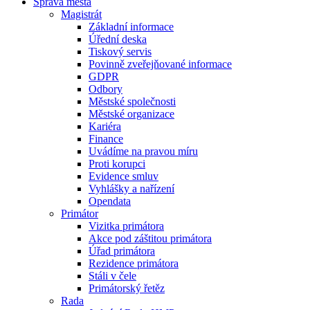
Správa města
Magistrát
Základní informace
Úřední deska
Tiskový servis
Povinně zveřejňované informace
GDPR
Odbory
Městské společnosti
Městské organizace
Kariéra
Finance
Uvádíme na pravou míru
Proti korupci
Evidence smluv
Vyhlášky a nařízení
Opendata
Primátor
Vizitka primátora
Akce pod záštitou primátora
Úřad primátora
Rezidence primátora
Stáli v čele
Primátorský řetěz
Rada