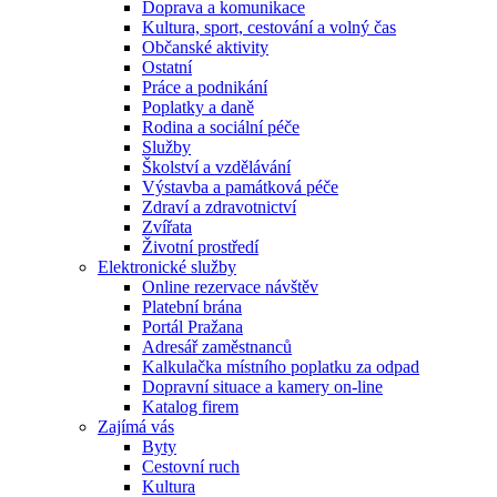
Doprava a komunikace
Kultura, sport, cestování a volný čas
Občanské aktivity
Ostatní
Práce a podnikání
Poplatky a daně
Rodina a sociální péče
Služby
Školství a vzdělávání
Výstavba a památková péče
Zdraví a zdravotnictví
Zvířata
Životní prostředí
Elektronické služby
Online rezervace návštěv
Platební brána
Portál Pražana
Adresář zaměstnanců
Kalkulačka místního poplatku za odpad
Dopravní situace a kamery on-line
Katalog firem
Zajímá vás
Byty
Cestovní ruch
Kultura