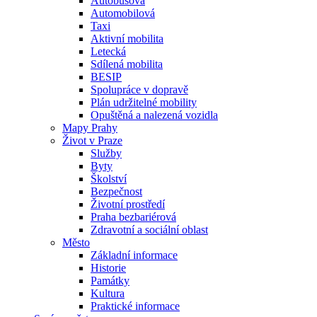
Autobusová
Automobilová
Taxi
Aktivní mobilita
Letecká
Sdílená mobilita
BESIP
Spolupráce v dopravě
Plán udržitelné mobility
Opuštěná a nalezená vozidla
Mapy Prahy
Život v Praze
Služby
Byty
Školství
Bezpečnost
Životní prostředí
Praha bezbariérová
Zdravotní a sociální oblast
Město
Základní informace
Historie
Památky
Kultura
Praktické informace