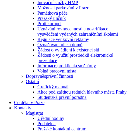
Inovační služby HMP
Možnosti parkování v Praze
Památková péče
Pražský uličník
Proti korupci
Uznávání rovnocennosti a nostrifikace
vysvědčení vydaných zahraničními školami
Regulace venkovní reklamy
Označování ulic a domů
Žádost o vyjádření k existenci sítí
Žádosti o využití prostředků elektronické
prezentace
Informace pro klienta směnárny
Volná pracovní místa
Dopravněsprávní činnosti
Ostatní
Grafický manuál
Akce pod záštitou radních hlavního města Prahy
Studentská právní poradna
Co dělat v Praze
Kontakty
Magistrát
Úřední hodiny
Podatelna
Pražské kontaktní centrum