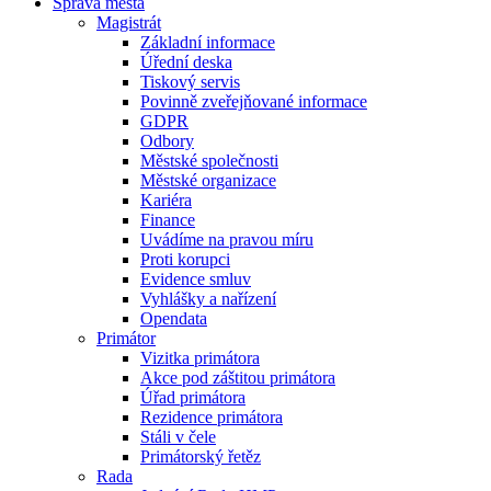
Správa města
Magistrát
Základní informace
Úřední deska
Tiskový servis
Povinně zveřejňované informace
GDPR
Odbory
Městské společnosti
Městské organizace
Kariéra
Finance
Uvádíme na pravou míru
Proti korupci
Evidence smluv
Vyhlášky a nařízení
Opendata
Primátor
Vizitka primátora
Akce pod záštitou primátora
Úřad primátora
Rezidence primátora
Stáli v čele
Primátorský řetěz
Rada