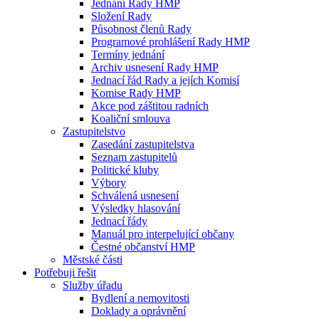
Jednání Rady HMP
Složení Rady
Působnost členů Rady
Programové prohlášení Rady HMP
Termíny jednání
Archiv usnesení Rady HMP
Jednací řád Rady a jejích Komisí
Komise Rady HMP
Akce pod záštitou radních
Koaliční smlouva
Zastupitelstvo
Zasedání zastupitelstva
Seznam zastupitelů
Politické kluby
Výbory
Schválená usnesení
Výsledky hlasování
Jednací řády
Manuál pro interpelující občany
Čestné občanství HMP
Městské části
Potřebuji řešit
Služby úřadu
Bydlení a nemovitosti
Doklady a oprávnění