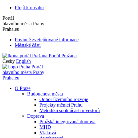
Přejít k obsahu
Portál
hlavního města Prahy
Praha.eu
Povinně zveřejňované informace
Městské části
Portál Pražana
Česky
English
Portál
hlavního města Prahy
Praha.eu
O Praze
Budoucnost města
Odbor územního rozvoje
Projekty měnící Prahu
Metodika spoluúčasti investorů
Doprava
Pražská integrovaná doprava
MHD
Vlaková