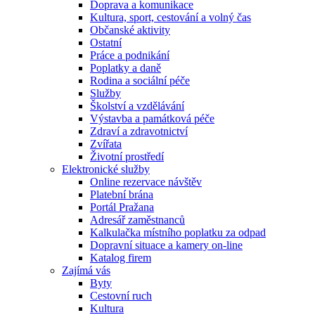
Doprava a komunikace
Kultura, sport, cestování a volný čas
Občanské aktivity
Ostatní
Práce a podnikání
Poplatky a daně
Rodina a sociální péče
Služby
Školství a vzdělávání
Výstavba a památková péče
Zdraví a zdravotnictví
Zvířata
Životní prostředí
Elektronické služby
Online rezervace návštěv
Platební brána
Portál Pražana
Adresář zaměstnanců
Kalkulačka místního poplatku za odpad
Dopravní situace a kamery on-line
Katalog firem
Zajímá vás
Byty
Cestovní ruch
Kultura