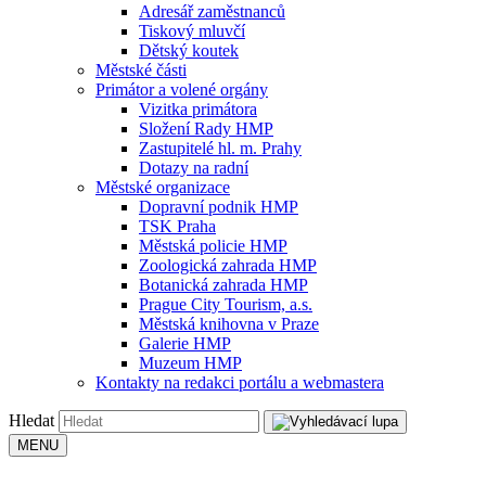
Adresář zaměstnanců
Tiskový mluvčí
Dětský koutek
Městské části
Primátor a volené orgány
Vizitka primátora
Složení Rady HMP
Zastupitelé hl. m. Prahy
Dotazy na radní
Městské organizace
Dopravní podnik HMP
TSK Praha
Městská policie HMP
Zoologická zahrada HMP
Botanická zahrada HMP
Prague City Tourism, a.s.
Městská knihovna v Praze
Galerie HMP
Muzeum HMP
Kontakty na redakci portálu a webmastera
Hledat
MENU