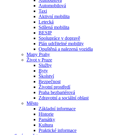
Autobusová
Automobilová
Taxi
Aktivní mobilita
Letecká
Sdílená mobilita
BESIP
Spolupráce v dopravě
Plán udržitelné mobility
Opuštěná a nalezená vozidla
Mapy Prahy
Život v Praze
Služby
Byty
Školství
Bezpečnost
Životní prostředí
Praha bezbariérová
Zdravotní a sociální oblast
Město
Základní informace
Historie
Památky
Kultura
Praktické informace