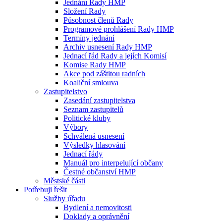
Jednání Rady HMP
Složení Rady
Působnost členů Rady
Programové prohlášení Rady HMP
Termíny jednání
Archiv usnesení Rady HMP
Jednací řád Rady a jejích Komisí
Komise Rady HMP
Akce pod záštitou radních
Koaliční smlouva
Zastupitelstvo
Zasedání zastupitelstva
Seznam zastupitelů
Politické kluby
Výbory
Schválená usnesení
Výsledky hlasování
Jednací řády
Manuál pro interpelující občany
Čestné občanství HMP
Městské části
Potřebuji řešit
Služby úřadu
Bydlení a nemovitosti
Doklady a oprávnění