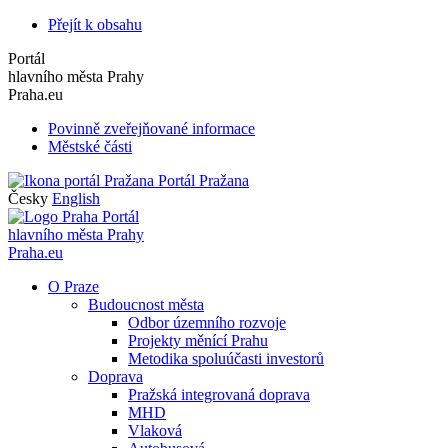
Přejít k obsahu
Portál
hlavního města Prahy
Praha.eu
Povinně zveřejňované informace
Městské části
Portál Pražana
Česky
English
Portál
hlavního města Prahy
Praha.eu
O Praze
Budoucnost města
Odbor územního rozvoje
Projekty měnící Prahu
Metodika spoluúčasti investorů
Doprava
Pražská integrovaná doprava
MHD
Vlaková