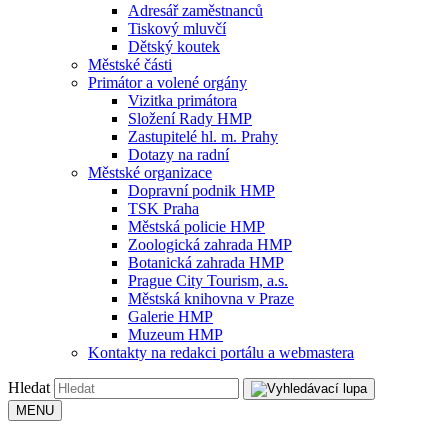
Adresář zaměstnanců
Tiskový mluvčí
Dětský koutek
Městské části
Primátor a volené orgány
Vizitka primátora
Složení Rady HMP
Zastupitelé hl. m. Prahy
Dotazy na radní
Městské organizace
Dopravní podnik HMP
TSK Praha
Městská policie HMP
Zoologická zahrada HMP
Botanická zahrada HMP
Prague City Tourism, a.s.
Městská knihovna v Praze
Galerie HMP
Muzeum HMP
Kontakty na redakci portálu a webmastera
Hledat
MENU