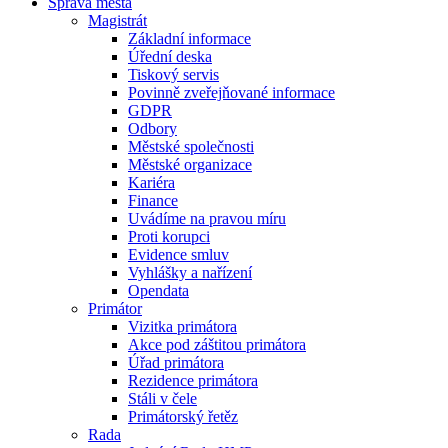
Správa města
Magistrát
Základní informace
Úřední deska
Tiskový servis
Povinně zveřejňované informace
GDPR
Odbory
Městské společnosti
Městské organizace
Kariéra
Finance
Uvádíme na pravou míru
Proti korupci
Evidence smluv
Vyhlášky a nařízení
Opendata
Primátor
Vizitka primátora
Akce pod záštitou primátora
Úřad primátora
Rezidence primátora
Stáli v čele
Primátorský řetěz
Rada