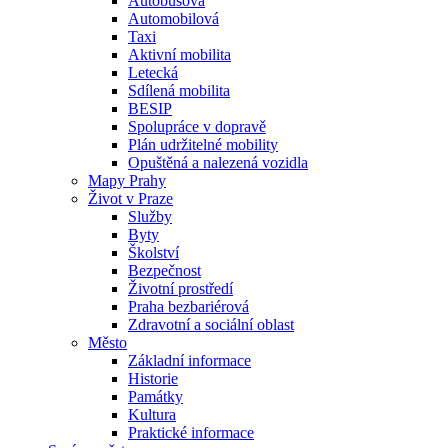
Autobusová
Automobilová
Taxi
Aktivní mobilita
Letecká
Sdílená mobilita
BESIP
Spolupráce v dopravě
Plán udržitelné mobility
Opuštěná a nalezená vozidla
Mapy Prahy
Život v Praze
Služby
Byty
Školství
Bezpečnost
Životní prostředí
Praha bezbariérová
Zdravotní a sociální oblast
Město
Základní informace
Historie
Památky
Kultura
Praktické informace