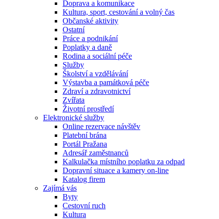
Doprava a komunikace
Kultura, sport, cestování a volný čas
Občanské aktivity
Ostatní
Práce a podnikání
Poplatky a daně
Rodina a sociální péče
Služby
Školství a vzdělávání
Výstavba a památková péče
Zdraví a zdravotnictví
Zvířata
Životní prostředí
Elektronické služby
Online rezervace návštěv
Platební brána
Portál Pražana
Adresář zaměstnanců
Kalkulačka místního poplatku za odpad
Dopravní situace a kamery on-line
Katalog firem
Zajímá vás
Byty
Cestovní ruch
Kultura