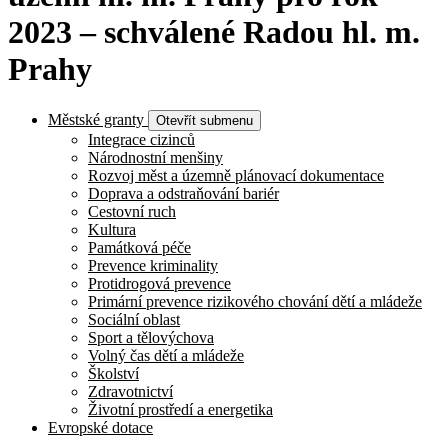
2023 – schválené Radou hl. m.
Prahy
Městské granty
Otevřít submenu
Integrace cizinců
Národnostní menšiny
Rozvoj měst a územně plánovací dokumentace
Doprava a odstraňování bariér
Cestovní ruch
Kultura
Památková péče
Prevence kriminality
Protidrogová prevence
Primární prevence rizikového chování dětí a mládeže
Sociální oblast
Sport a tělovýchova
Volný čas dětí a mládeže
Školství
Zdravotnictví
Životní prostředí a energetika
Evropské dotace