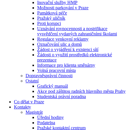
Inovační služby HMP
Možnosti parkování v Praze
Památková péče
Pražský uličník
Proti korupci
Uznávání rovnocennosti a nostrifikace
vysvědčení vydaných zahraničními školami
Regulace venkovní reklamy
Označování ulic a domů
Žádost o vyjádření k existenci sítí
Žádosti o využití prostředků elektronické
prezentace
Informace pro klienta směnárny
Volná pracovní místa
Dopravněsprávní činnosti
Ostatní
Grafický manuál
Akce pod záštitou radních hlavního města Prahy
Studentská právní poradna
Co dělat v Praze
Kontakty
Magistrát
Úřední hodiny
Podatelna
Pražské kontaktní centrum