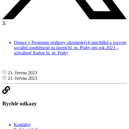
X
Dotace v Programu podpory ukrajinských uprchlíků a rozvoje
sociální soudržnosti na území hl. m. Prahy pro rok 2023 –
schválené Radou hl. m. Prahy
21. června 2023
21. června 2023
Rychlé odkazy
Kontakty