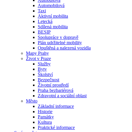
Autobusová
Automobilová
Taxi
Aktivní mobilita
Letecká
Sdílená mobilita
BESIP
Spolupráce v dopravě
Plán udržitelné mobility
Opuštěná a nalezená vozidla
Mapy Prahy
Život v Praze
Služby
Byty
Školství
Bezpečnost
Životní prostředí
Praha bezbariérová
Zdravotní a sociální oblast
Město
Základní informace
Historie
Památky
Kultura
Praktické informace