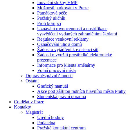
Inovační služby HMP
Možnosti parkování v Praze
Památková péče
Pražský uličník
Proti korupci
Uznávání rovnocennosti a nostrifikace
vysvědčení vydaných zahraničními školami
Regulace venkovní reklamy
Označování ulic a domů
Žádost o vyjádření k existenci sítí
Žádosti o využití prostředků elektronické
prezentace
Informace pro klienta směnárny
Volná pracovní místa
Dopravněsprávní činnosti
Ostatní
Grafický manuál
Akce pod záštitou radních hlavního města Prahy
Studentská právní poradna
Co dělat v Praze
Kontakty
Magistrát
Úřední hodiny
Podatelna
Pražské kontaktní centrum