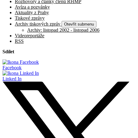
Rozhovory a články členů RHMP
Avíza a pozvánky
Aktuality z Prahy
Tiskové zprávy
Archiv tiskových zpráv
Otevřít submenu
Archiv: listopad 2002 - listopad 2006
Videoreportáže
RSS
Sdílet
Facebook
Linked In