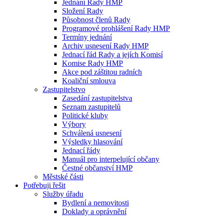
Jednání Rady HMP
Složení Rady
Působnost členů Rady
Programové prohlášení Rady HMP
Termíny jednání
Archiv usnesení Rady HMP
Jednací řád Rady a jejích Komisí
Komise Rady HMP
Akce pod záštitou radních
Koaliční smlouva
Zastupitelstvo
Zasedání zastupitelstva
Seznam zastupitelů
Politické kluby
Výbory
Schválená usnesení
Výsledky hlasování
Jednací řády
Manuál pro interpelující občany
Čestné občanství HMP
Městské části
Potřebuji řešit
Služby úřadu
Bydlení a nemovitosti
Doklady a oprávnění