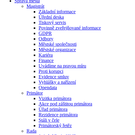
Správa města
Magistrát
Základní informace
Úřední deska
Tiskový servis
Povinně zveřejňované informace
GDPR
Odbory
Městské společnosti
Městské organizace
Kariéra
Finance
Uvádíme na pravou míru
Proti korupci
Evidence smluv
Vyhlášky a nařízení
Opendata
Primátor
Vizitka primátora
Akce pod záštitou primátora
Úřad primátora
Rezidence primátora
Stáli v čele
Primátorský řetěz
Rada