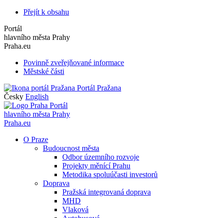
Přejít k obsahu
Portál
hlavního města Prahy
Praha.eu
Povinně zveřejňované informace
Městské části
Portál Pražana
Česky
English
Portál
hlavního města Prahy
Praha.eu
O Praze
Budoucnost města
Odbor územního rozvoje
Projekty měnící Prahu
Metodika spoluúčasti investorů
Doprava
Pražská integrovaná doprava
MHD
Vlaková