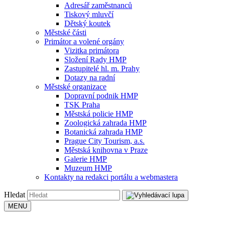
Adresář zaměstnanců
Tiskový mluvčí
Dětský koutek
Městské části
Primátor a volené orgány
Vizitka primátora
Složení Rady HMP
Zastupitelé hl. m. Prahy
Dotazy na radní
Městské organizace
Dopravní podnik HMP
TSK Praha
Městská policie HMP
Zoologická zahrada HMP
Botanická zahrada HMP
Prague City Tourism, a.s.
Městská knihovna v Praze
Galerie HMP
Muzeum HMP
Kontakty na redakci portálu a webmastera
Hledat
MENU