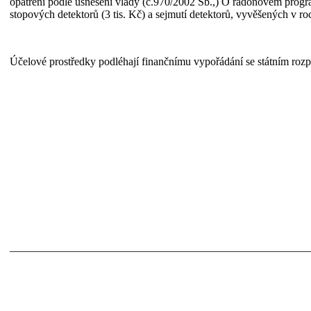
opatření podle usnesení vlády (č.970/2002 Sb.,) O radonovém progr
stopových detektorů (3 tis. Kč) a sejmutí detektorů, vyvěšených v r
Účelové prostředky podléhají finančnímu vypořádání se státním roz
______________________________________________________