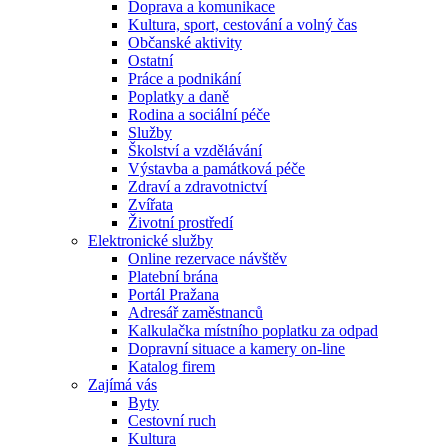
Doprava a komunikace
Kultura, sport, cestování a volný čas
Občanské aktivity
Ostatní
Práce a podnikání
Poplatky a daně
Rodina a sociální péče
Služby
Školství a vzdělávání
Výstavba a památková péče
Zdraví a zdravotnictví
Zvířata
Životní prostředí
Elektronické služby
Online rezervace návštěv
Platební brána
Portál Pražana
Adresář zaměstnanců
Kalkulačka místního poplatku za odpad
Dopravní situace a kamery on-line
Katalog firem
Zajímá vás
Byty
Cestovní ruch
Kultura