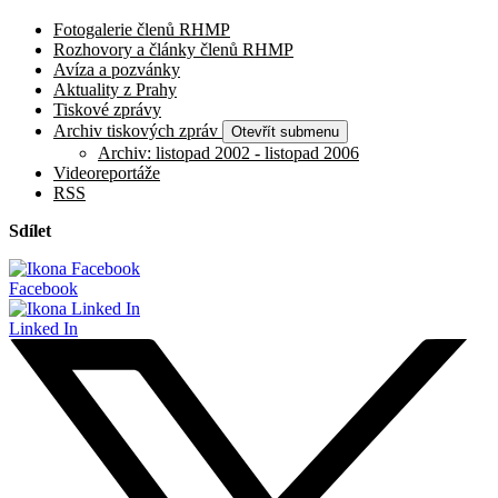
Fotogalerie členů RHMP
Rozhovory a články členů RHMP
Avíza a pozvánky
Aktuality z Prahy
Tiskové zprávy
Archiv tiskových zpráv
Otevřít submenu
Archiv: listopad 2002 - listopad 2006
Videoreportáže
RSS
Sdílet
Facebook
Linked In