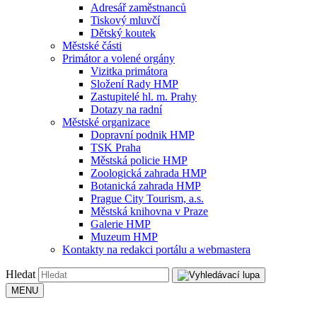
Adresář zaměstnanců
Tiskový mluvčí
Dětský koutek
Městské části
Primátor a volené orgány
Vizitka primátora
Složení Rady HMP
Zastupitelé hl. m. Prahy
Dotazy na radní
Městské organizace
Dopravní podnik HMP
TSK Praha
Městská policie HMP
Zoologická zahrada HMP
Botanická zahrada HMP
Prague City Tourism, a.s.
Městská knihovna v Praze
Galerie HMP
Muzeum HMP
Kontakty na redakci portálu a webmastera
Hledat
MENU