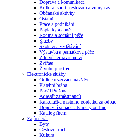
Doprava a komunikace
Kultura, sport, cestování a volný čas
Občanské aktivity
Ostatní
Práce a podnikání
Poplatky a daně
Rodina a sociální péče
Služby
Školství a vzdělávání
Výstavba a památková péče
Zdraví a zdravotnictví
Zvířata
Životní prostředí
Elektronické služby
Online rezervace návštěv
Platební brána
Portál Pražana
Adresář zaměstnanců
Kalkulačka místního poplatku za odpad
Dopravní situace a kamery on-line
Katalog firem
Zajímá vás
Byty
Cestovní ruch
Kultura