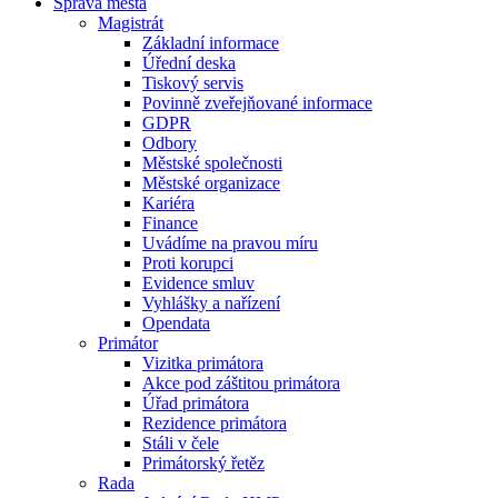
Správa města
Magistrát
Základní informace
Úřední deska
Tiskový servis
Povinně zveřejňované informace
GDPR
Odbory
Městské společnosti
Městské organizace
Kariéra
Finance
Uvádíme na pravou míru
Proti korupci
Evidence smluv
Vyhlášky a nařízení
Opendata
Primátor
Vizitka primátora
Akce pod záštitou primátora
Úřad primátora
Rezidence primátora
Stáli v čele
Primátorský řetěz
Rada