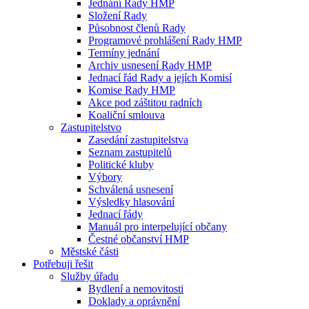
Jednání Rady HMP
Složení Rady
Působnost členů Rady
Programové prohlášení Rady HMP
Termíny jednání
Archiv usnesení Rady HMP
Jednací řád Rady a jejích Komisí
Komise Rady HMP
Akce pod záštitou radních
Koaliční smlouva
Zastupitelstvo
Zasedání zastupitelstva
Seznam zastupitelů
Politické kluby
Výbory
Schválená usnesení
Výsledky hlasování
Jednací řády
Manuál pro interpelující občany
Čestné občanství HMP
Městské části
Potřebuji řešit
Služby úřadu
Bydlení a nemovitosti
Doklady a oprávnění