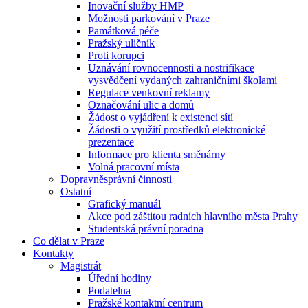
Inovační služby HMP
Možnosti parkování v Praze
Památková péče
Pražský uličník
Proti korupci
Uznávání rovnocennosti a nostrifikace
vysvědčení vydaných zahraničními školami
Regulace venkovní reklamy
Označování ulic a domů
Žádost o vyjádření k existenci sítí
Žádosti o využití prostředků elektronické
prezentace
Informace pro klienta směnárny
Volná pracovní místa
Dopravněsprávní činnosti
Ostatní
Grafický manuál
Akce pod záštitou radních hlavního města Prahy
Studentská právní poradna
Co dělat v Praze
Kontakty
Magistrát
Úřední hodiny
Podatelna
Pražské kontaktní centrum