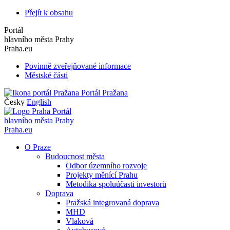
Přejít k obsahu
Portál
hlavního města Prahy
Praha.eu
Povinně zveřejňované informace
Městské části
Portál Pražana
Česky
English
Portál
hlavního města Prahy
Praha.eu
O Praze
Budoucnost města
Odbor územního rozvoje
Projekty měnící Prahu
Metodika spoluúčasti investorů
Doprava
Pražská integrovaná doprava
MHD
Vlaková