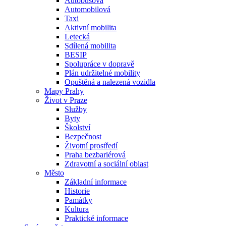
Autobusová
Automobilová
Taxi
Aktivní mobilita
Letecká
Sdílená mobilita
BESIP
Spolupráce v dopravě
Plán udržitelné mobility
Opuštěná a nalezená vozidla
Mapy Prahy
Život v Praze
Služby
Byty
Školství
Bezpečnost
Životní prostředí
Praha bezbariérová
Zdravotní a sociální oblast
Město
Základní informace
Historie
Památky
Kultura
Praktické informace