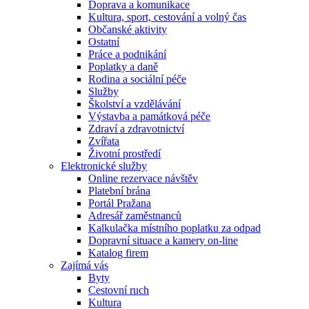
Doprava a komunikace
Kultura, sport, cestování a volný čas
Občanské aktivity
Ostatní
Práce a podnikání
Poplatky a daně
Rodina a sociální péče
Služby
Školství a vzdělávání
Výstavba a památková péče
Zdraví a zdravotnictví
Zvířata
Životní prostředí
Elektronické služby
Online rezervace návštěv
Platební brána
Portál Pražana
Adresář zaměstnanců
Kalkulačka místního poplatku za odpad
Dopravní situace a kamery on-line
Katalog firem
Zajímá vás
Byty
Cestovní ruch
Kultura