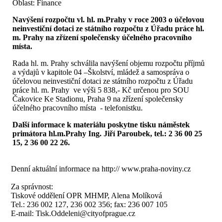
Oblast: Finance
Navýšení rozpočtu vl. hl. m.Prahy v roce 2003 o účelovou
neinvestiční dotaci ze státního rozpočtu z Úřadu práce hl.
m. Prahy na zřízení společensky účelného pracovního
místa.
Rada hl. m. Prahy schválila navýšení objemu rozpočtu příjmů
a výdajů v kapitole 04 –Školství, mládež a samospráva o
účelovou neinvestiční dotaci ze státního rozpočtu z Úřadu
práce hl. m. Prahy ve výši 5 838,- Kč určenou pro SOU
Čakovice Ke Stadionu, Praha 9 na zřízení společensky
účelného pracovního místa - telefonistku.
Další informace k materiálu poskytne tisku náměstek
primátora hl.m.Prahy Ing. Jiří Paroubek, tel.: 2 36 00 25
15, 2 36 00 22 26.
Denní aktuální informace na
http:// www.praha-noviny.cz
Za správnost:
Tiskové oddělení OPR MHMP, Alena Molíková
Tel.: 236 002 127, 236 002 356; fax: 236 007 105
E-mail:
Tisk.Oddeleni@cityofprague.cz