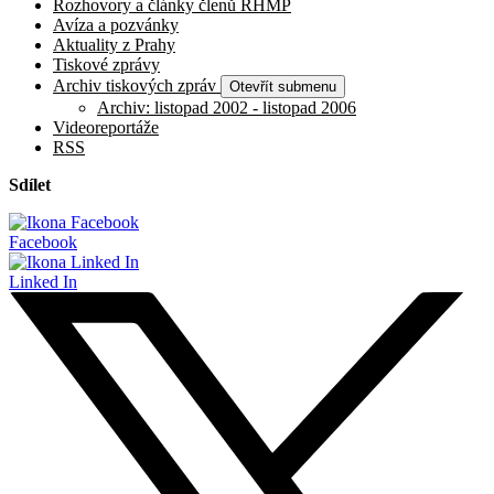
Rozhovory a články členů RHMP
Avíza a pozvánky
Aktuality z Prahy
Tiskové zprávy
Archiv tiskových zpráv
Otevřít submenu
Archiv: listopad 2002 - listopad 2006
Videoreportáže
RSS
Sdílet
Facebook
Linked In