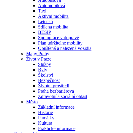
Autobusová
Automobilová
Taxi
Aktivní mobilita
Letecká
Sdílená mobilita
BESIP
Spolupráce v dopravě
Plán udržitelné mobility
Opuštěná a nalezená vozidla
Mapy Prahy
Život v Praze
Služby
Byty
Školství
Bezpečnost
Životní prostředí
Praha bezbariérová
Zdravotní a sociální oblast
Město
Základní informace
Historie
Památky
Kultura
Praktické informace