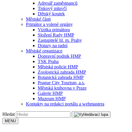
Adresář zaměstnanců
Tiskový mluvčí
Dětský koutek
Městské části
Primátor a volené orgány
Vizitka primátora
Složení Rady HMP
Zastupitelé hl. m. Prahy
Dotazy na radní
Městské organizace
Dopravní podnik HMP
TSK Praha
Městská policie HMP
Zoologická zahrada HMP
Botanická zahrada HMP
Prague City Tourism, a.s.
Městská knihovna v Praze
Galerie HMP
Muzeum HMP
Kontakty na redakci portálu a webmastera
Hledat
MENU