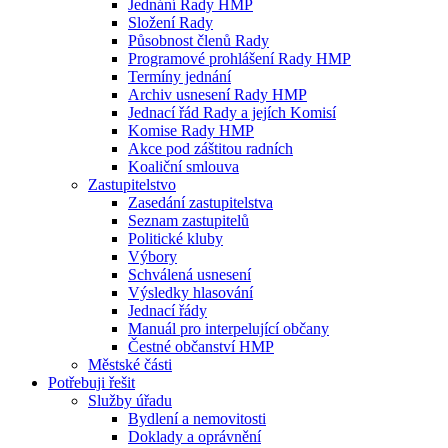
Jednání Rady HMP
Složení Rady
Působnost členů Rady
Programové prohlášení Rady HMP
Termíny jednání
Archiv usnesení Rady HMP
Jednací řád Rady a jejích Komisí
Komise Rady HMP
Akce pod záštitou radních
Koaliční smlouva
Zastupitelstvo
Zasedání zastupitelstva
Seznam zastupitelů
Politické kluby
Výbory
Schválená usnesení
Výsledky hlasování
Jednací řády
Manuál pro interpelující občany
Čestné občanství HMP
Městské části
Potřebuji řešit
Služby úřadu
Bydlení a nemovitosti
Doklady a oprávnění