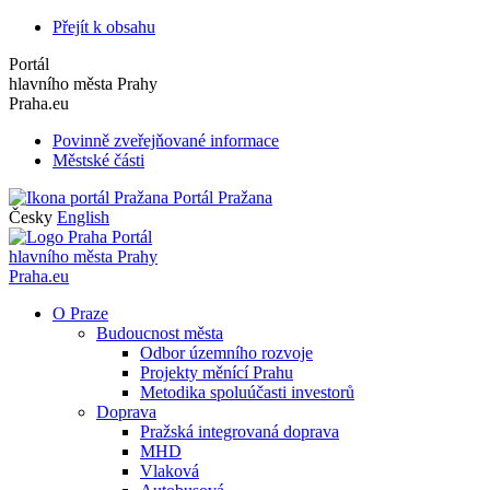
Přejít k obsahu
Portál
hlavního města Prahy
Praha.eu
Povinně zveřejňované informace
Městské části
Portál Pražana
Česky
English
Portál
hlavního města Prahy
Praha.eu
O Praze
Budoucnost města
Odbor územního rozvoje
Projekty měnící Prahu
Metodika spoluúčasti investorů
Doprava
Pražská integrovaná doprava
MHD
Vlaková