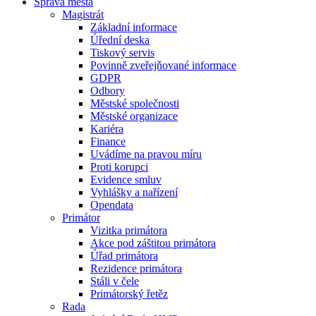
Správa města
Magistrát
Základní informace
Úřední deska
Tiskový servis
Povinně zveřejňované informace
GDPR
Odbory
Městské společnosti
Městské organizace
Kariéra
Finance
Uvádíme na pravou míru
Proti korupci
Evidence smluv
Vyhlášky a nařízení
Opendata
Primátor
Vizitka primátora
Akce pod záštitou primátora
Úřad primátora
Rezidence primátora
Stáli v čele
Primátorský řetěz
Rada