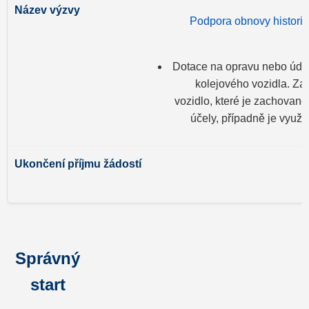
Podpora obnovy historic
Dotace na opravu nebo údrž
kolejového vozidla. Za 
vozidlo, které je zachovan
účely, případně je využí
5
Správný
start