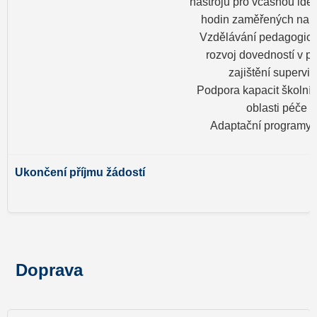
nástrojů pro včasnou ident
hodin zaměřených na po
Vzdělávání pedagogick
rozvoj dovedností v pé
zajištění supervi
Podpora kapacit školní
oblasti péče o
Adaptační programy 
3
Doprava