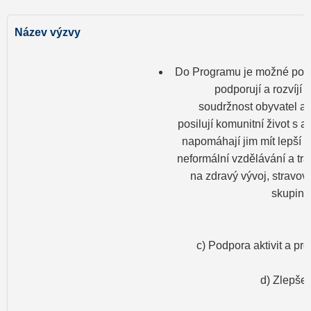
Do Programu je možné podáv
podporují a rozvíjí 
soudržnost obyvatel a 
posilují komunitní život s a
napomáhají jim mít lepší st
neformální vzdělávání a tr
na zdravý vývoj, stravová
skupiny 
c) Podpora aktivit a p
d) Zlepšen