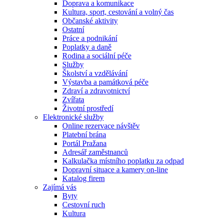
Doprava a komunikace
Kultura, sport, cestování a volný čas
Občanské aktivity
Ostatní
Práce a podnikání
Poplatky a daně
Rodina a sociální péče
Služby
Školství a vzdělávání
Výstavba a památková péče
Zdraví a zdravotnictví
Zvířata
Životní prostředí
Elektronické služby
Online rezervace návštěv
Platební brána
Portál Pražana
Adresář zaměstnanců
Kalkulačka místního poplatku za odpad
Dopravní situace a kamery on-line
Katalog firem
Zajímá vás
Byty
Cestovní ruch
Kultura