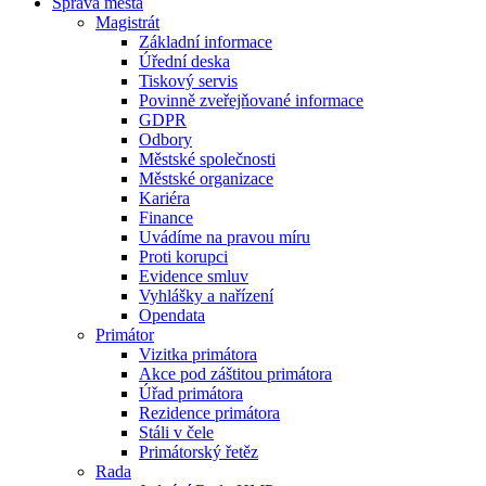
Správa města
Magistrát
Základní informace
Úřední deska
Tiskový servis
Povinně zveřejňované informace
GDPR
Odbory
Městské společnosti
Městské organizace
Kariéra
Finance
Uvádíme na pravou míru
Proti korupci
Evidence smluv
Vyhlášky a nařízení
Opendata
Primátor
Vizitka primátora
Akce pod záštitou primátora
Úřad primátora
Rezidence primátora
Stáli v čele
Primátorský řetěz
Rada