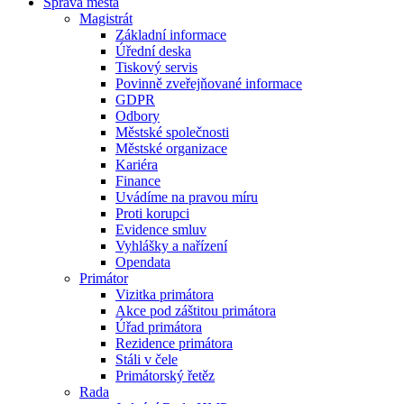
Správa města
Magistrát
Základní informace
Úřední deska
Tiskový servis
Povinně zveřejňované informace
GDPR
Odbory
Městské společnosti
Městské organizace
Kariéra
Finance
Uvádíme na pravou míru
Proti korupci
Evidence smluv
Vyhlášky a nařízení
Opendata
Primátor
Vizitka primátora
Akce pod záštitou primátora
Úřad primátora
Rezidence primátora
Stáli v čele
Primátorský řetěz
Rada