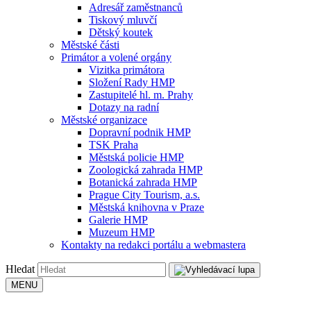
Adresář zaměstnanců
Tiskový mluvčí
Dětský koutek
Městské části
Primátor a volené orgány
Vizitka primátora
Složení Rady HMP
Zastupitelé hl. m. Prahy
Dotazy na radní
Městské organizace
Dopravní podnik HMP
TSK Praha
Městská policie HMP
Zoologická zahrada HMP
Botanická zahrada HMP
Prague City Tourism, a.s.
Městská knihovna v Praze
Galerie HMP
Muzeum HMP
Kontakty na redakci portálu a webmastera
Hledat
MENU