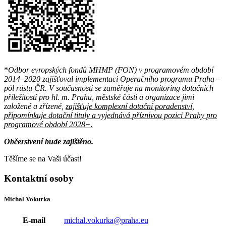
*
Odbor evropských fondů MHMP (FON) v programovém období
2014–2020 zajišťoval implementaci Operačního programu Praha –
pól růstu ČR. V současnosti se zaměřuje na monitoring dotačních
příležitostí pro hl. m. Prahu, městské části a organizace jimi
založené a zřízené,
zajišťuje komplexní dotační poradenství,
připomínkuje dotační tituly a vyjednává příznivou pozici Prahy pro
programové období 2028+.
Občerstvení bude zajištěno.
Těšíme se na Vaši účast!
Kontaktní osoby
Michal Vokurka
E-mail
michal.vokurka@praha.eu