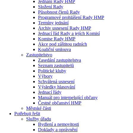
Jednání Rady HMP
Složení Rady
Působnost členů Rady
Programové prohlášení Rady HMP
Termíny jednání
Archiv usnesení Rady HMP
Jednací řád Rady a jejích Komisí
Komise Rady HMP
Akce pod záštitou radních
Koaliční smlouva
Zastupitelstvo
Zasedání zastupitelstva
Seznam zastupitelů
Politické kluby
Výbory
Schválená usnesení
Výsledky hlasování
Jednací řády
Manuál pro interpelující občany
Čestné občanství HMP
Městské části
Potřebuji řešit
Služby úřadu
Bydlení a nemovitosti
Doklady a oprávnění