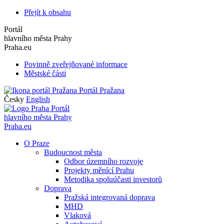
Přejít k obsahu
Portál
hlavního města Prahy
Praha.eu
Povinně zveřejňované informace
Městské části
Portál Pražana
Česky
English
Portál
hlavního města Prahy
Praha.eu
O Praze
Budoucnost města
Odbor územního rozvoje
Projekty měnící Prahu
Metodika spoluúčasti investorů
Doprava
Pražská integrovaná doprava
MHD
Vlaková