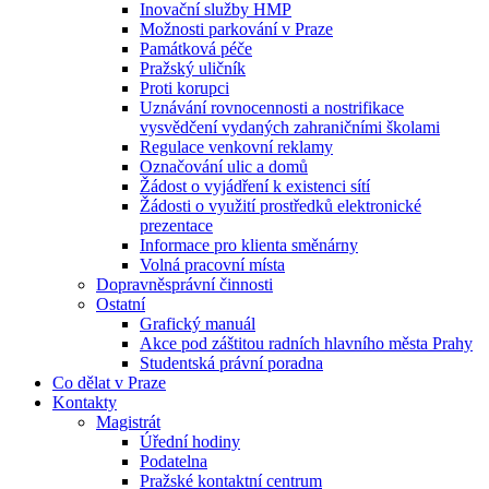
Inovační služby HMP
Možnosti parkování v Praze
Památková péče
Pražský uličník
Proti korupci
Uznávání rovnocennosti a nostrifikace
vysvědčení vydaných zahraničními školami
Regulace venkovní reklamy
Označování ulic a domů
Žádost o vyjádření k existenci sítí
Žádosti o využití prostředků elektronické
prezentace
Informace pro klienta směnárny
Volná pracovní místa
Dopravněsprávní činnosti
Ostatní
Grafický manuál
Akce pod záštitou radních hlavního města Prahy
Studentská právní poradna
Co dělat v Praze
Kontakty
Magistrát
Úřední hodiny
Podatelna
Pražské kontaktní centrum