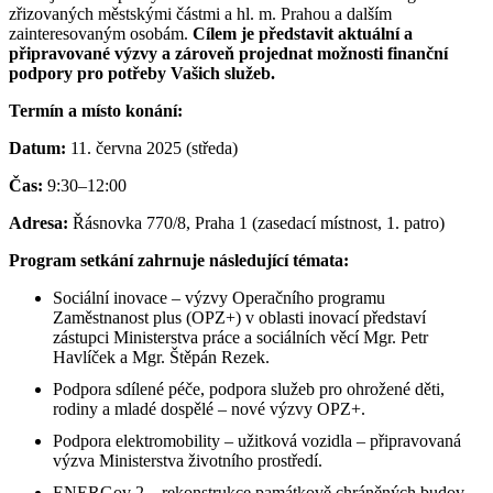
zřizovaných městskými částmi a hl. m. Prahou a dalším
zainteresovaným osobám.
Cílem je představit aktuální a
připravované výzvy a zároveň projednat možnosti finanční
podpory pro potřeby Vašich služeb.
Termín a místo konání:
Datum:
11. června 2025 (středa)
Čas:
9:30–12:00
Adresa:
Řásnovka 770/8, Praha 1 (zasedací místnost, 1. patro)
Program setkání zahrnuje následující témata:
Sociální inovace – výzvy Operačního programu
Zaměstnanost plus (OPZ+) v oblasti inovací představí
zástupci Ministerstva práce a sociálních věcí Mgr. Petr
Havlíček a Mgr. Štěpán Rezek.
Podpora sdílené péče, podpora služeb pro ohrožené děti,
rodiny a mladé dospělé – nové výzvy OPZ+.
Podpora elektromobility – užitková vozidla – připravovaná
výzva Ministerstva životního prostředí.
ENERGov 2 – rekonstrukce památkově chráněných budov –