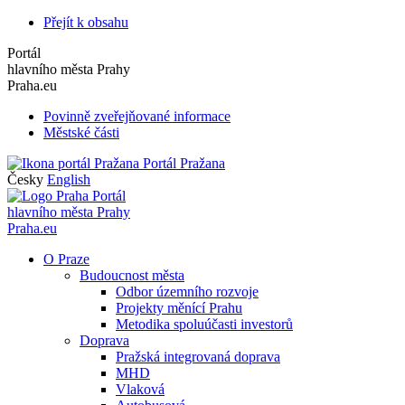
Přejít k obsahu
Portál
hlavního města Prahy
Praha.eu
Povinně zveřejňované informace
Městské části
Portál Pražana
Česky
English
Portál
hlavního města Prahy
Praha.eu
O Praze
Budoucnost města
Odbor územního rozvoje
Projekty měnící Prahu
Metodika spoluúčasti investorů
Doprava
Pražská integrovaná doprava
MHD
Vlaková