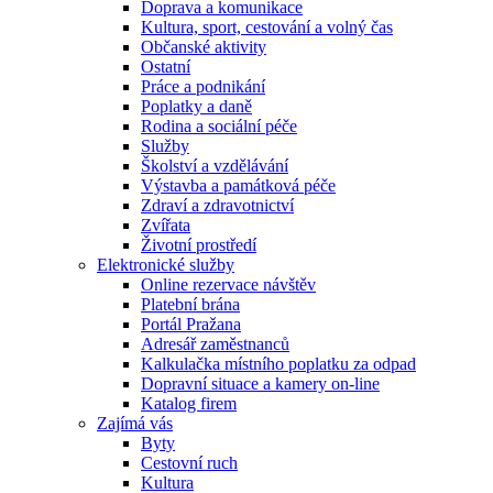
Doprava a komunikace
Kultura, sport, cestování a volný čas
Občanské aktivity
Ostatní
Práce a podnikání
Poplatky a daně
Rodina a sociální péče
Služby
Školství a vzdělávání
Výstavba a památková péče
Zdraví a zdravotnictví
Zvířata
Životní prostředí
Elektronické služby
Online rezervace návštěv
Platební brána
Portál Pražana
Adresář zaměstnanců
Kalkulačka místního poplatku za odpad
Dopravní situace a kamery on-line
Katalog firem
Zajímá vás
Byty
Cestovní ruch
Kultura