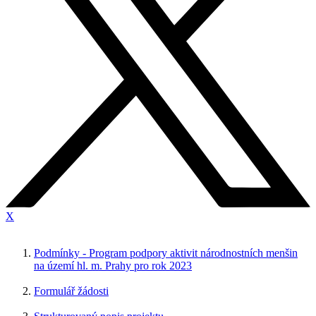
X
Podmínky - Program podpory aktivit národnostních menšin
na území hl. m. Prahy pro rok 2023
Formulář žádosti