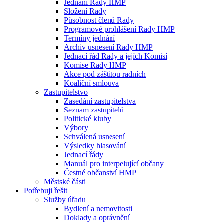
Jednání Rady HMP
Složení Rady
Působnost členů Rady
Programové prohlášení Rady HMP
Termíny jednání
Archiv usnesení Rady HMP
Jednací řád Rady a jejích Komisí
Komise Rady HMP
Akce pod záštitou radních
Koaliční smlouva
Zastupitelstvo
Zasedání zastupitelstva
Seznam zastupitelů
Politické kluby
Výbory
Schválená usnesení
Výsledky hlasování
Jednací řády
Manuál pro interpelující občany
Čestné občanství HMP
Městské části
Potřebuji řešit
Služby úřadu
Bydlení a nemovitosti
Doklady a oprávnění