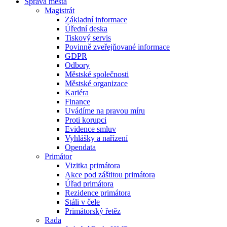
Správa města
Magistrát
Základní informace
Úřední deska
Tiskový servis
Povinně zveřejňované informace
GDPR
Odbory
Městské společnosti
Městské organizace
Kariéra
Finance
Uvádíme na pravou míru
Proti korupci
Evidence smluv
Vyhlášky a nařízení
Opendata
Primátor
Vizitka primátora
Akce pod záštitou primátora
Úřad primátora
Rezidence primátora
Stáli v čele
Primátorský řetěz
Rada