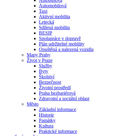
Autobusová
Automobilová
Taxi
Aktivní mobilita
Letecká
Sdílená mobilita
BESIP
Spolupráce v dopravě
Plán udržitelné mobility
Opuštěná a nalezená vozidla
Mapy Prahy
Život v Praze
Služby
Byty
Školství
Bezpečnost
Životní prostředí
Praha bezbariérová
Zdravotní a sociální oblast
Město
Základní informace
Historie
Památky
Kultura
Praktické informace