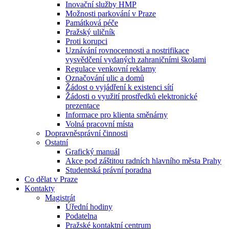
Inovační služby HMP
Možnosti parkování v Praze
Památková péče
Pražský uličník
Proti korupci
Uznávání rovnocennosti a nostrifikace
vysvědčení vydaných zahraničními školami
Regulace venkovní reklamy
Označování ulic a domů
Žádost o vyjádření k existenci sítí
Žádosti o využití prostředků elektronické
prezentace
Informace pro klienta směnárny
Volná pracovní místa
Dopravněsprávní činnosti
Ostatní
Grafický manuál
Akce pod záštitou radních hlavního města Prahy
Studentská právní poradna
Co dělat v Praze
Kontakty
Magistrát
Úřední hodiny
Podatelna
Pražské kontaktní centrum