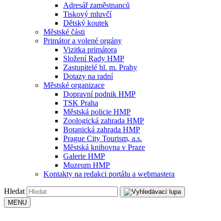
Adresář zaměstnanců
Tiskový mluvčí
Dětský koutek
Městské části
Primátor a volené orgány
Vizitka primátora
Složení Rady HMP
Zastupitelé hl. m. Prahy
Dotazy na radní
Městské organizace
Dopravní podnik HMP
TSK Praha
Městská policie HMP
Zoologická zahrada HMP
Botanická zahrada HMP
Prague City Tourism, a.s.
Městská knihovna v Praze
Galerie HMP
Muzeum HMP
Kontakty na redakci portálu a webmastera
Hledat
MENU