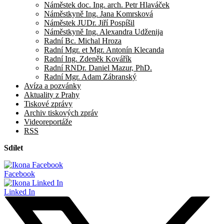
Náměstek doc. Ing. arch. Petr Hlaváček
Náměstkyně Ing. Jana Komrsková
Náměstek JUDr. Jiří Pospíšil
Náměstkyně Ing. Alexandra Udženija
Radní Bc. Michal Hroza
Radní Mgr. et Mgr. Antonín Klecanda
Radní Ing. Zdeněk Kovářík
Radní RNDr. Daniel Mazur, PhD.
Radní Mgr. Adam Zábranský
Avíza a pozvánky
Aktuality z Prahy
Tiskové zprávy
Archiv tiskových zpráv
Videoreportáže
RSS
Sdílet
Facebook
Linked In