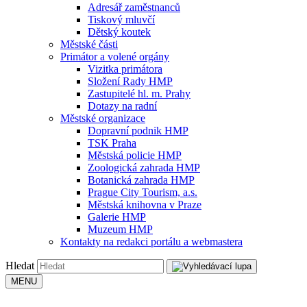
Adresář zaměstnanců
Tiskový mluvčí
Dětský koutek
Městské části
Primátor a volené orgány
Vizitka primátora
Složení Rady HMP
Zastupitelé hl. m. Prahy
Dotazy na radní
Městské organizace
Dopravní podnik HMP
TSK Praha
Městská policie HMP
Zoologická zahrada HMP
Botanická zahrada HMP
Prague City Tourism, a.s.
Městská knihovna v Praze
Galerie HMP
Muzeum HMP
Kontakty na redakci portálu a webmastera
Hledat
MENU