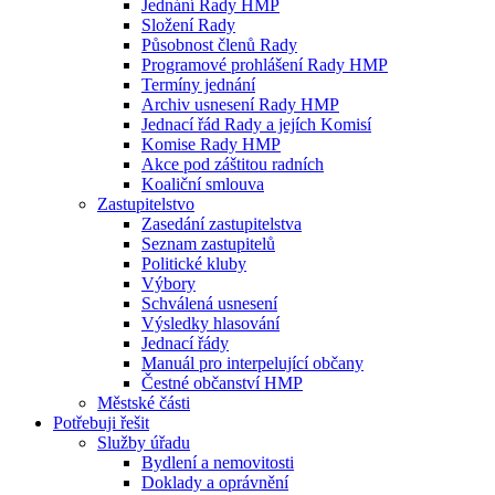
Jednání Rady HMP
Složení Rady
Působnost členů Rady
Programové prohlášení Rady HMP
Termíny jednání
Archiv usnesení Rady HMP
Jednací řád Rady a jejích Komisí
Komise Rady HMP
Akce pod záštitou radních
Koaliční smlouva
Zastupitelstvo
Zasedání zastupitelstva
Seznam zastupitelů
Politické kluby
Výbory
Schválená usnesení
Výsledky hlasování
Jednací řády
Manuál pro interpelující občany
Čestné občanství HMP
Městské části
Potřebuji řešit
Služby úřadu
Bydlení a nemovitosti
Doklady a oprávnění