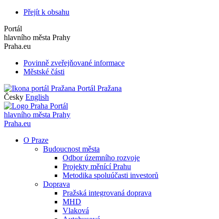
Přejít k obsahu
Portál
hlavního města Prahy
Praha.eu
Povinně zveřejňované informace
Městské části
Portál Pražana
Česky
English
Portál
hlavního města Prahy
Praha.eu
O Praze
Budoucnost města
Odbor územního rozvoje
Projekty měnící Prahu
Metodika spoluúčasti investorů
Doprava
Pražská integrovaná doprava
MHD
Vlaková