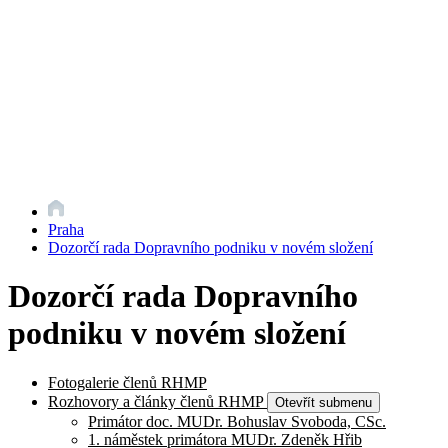
Praha
Dozorčí rada Dopravního podniku v novém složení
Dozorčí rada Dopravního
podniku v novém složení
Fotogalerie členů RHMP
Rozhovory a články členů RHMP
Otevřít submenu
Primátor doc. MUDr. Bohuslav Svoboda, CSc.
1. náměstek primátora MUDr. Zdeněk Hřib