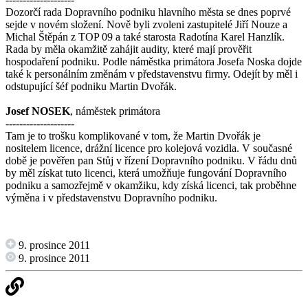
Dozorčí rada Dopravního podniku hlavního města se dnes poprvé
sejde v novém složení. Nově byli zvoleni zastupitelé Jiří Nouze a
Michal Štěpán z TOP 09 a také starosta Radotína Karel Hanzlík.
Rada by měla okamžitě zahájit audity, které mají prověřit
hospodaření podniku. Podle náměstka primátora Josefa Noska dojde
také k personálním změnám v představenstvu firmy. Odejít by měl i
odstupující šéf podniku Martin Dvořák.
Josef
NOSEK
, náměstek primátora
--------------------
Tam je to trošku komplikované v tom, že Martin Dvořák je
nositelem licence, drážní licence pro kolejová vozidla. V současné
době je pověřen pan Stůj v řízení Dopravního podniku. V řádu dnů
by měl získat tuto licenci, která umožňuje fungování Dopravního
podniku a samozřejmě v okamžiku, kdy získá licenci, tak proběhne
výměna i v představenstvu Dopravního podniku.
9. prosince 2011
9. prosince 2011