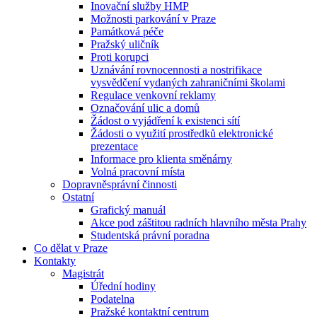
Inovační služby HMP
Možnosti parkování v Praze
Památková péče
Pražský uličník
Proti korupci
Uznávání rovnocennosti a nostrifikace
vysvědčení vydaných zahraničními školami
Regulace venkovní reklamy
Označování ulic a domů
Žádost o vyjádření k existenci sítí
Žádosti o využití prostředků elektronické
prezentace
Informace pro klienta směnárny
Volná pracovní místa
Dopravněsprávní činnosti
Ostatní
Grafický manuál
Akce pod záštitou radních hlavního města Prahy
Studentská právní poradna
Co dělat v Praze
Kontakty
Magistrát
Úřední hodiny
Podatelna
Pražské kontaktní centrum