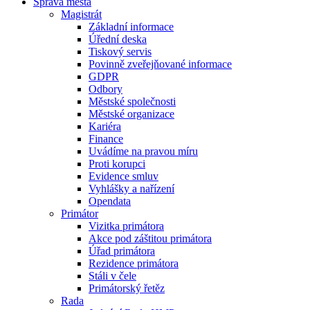
Správa města
Magistrát
Základní informace
Úřední deska
Tiskový servis
Povinně zveřejňované informace
GDPR
Odbory
Městské společnosti
Městské organizace
Kariéra
Finance
Uvádíme na pravou míru
Proti korupci
Evidence smluv
Vyhlášky a nařízení
Opendata
Primátor
Vizitka primátora
Akce pod záštitou primátora
Úřad primátora
Rezidence primátora
Stáli v čele
Primátorský řetěz
Rada