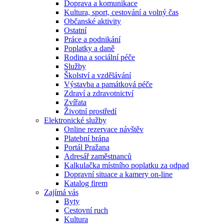
Doprava a komunikace
Kultura, sport, cestování a volný čas
Občanské aktivity
Ostatní
Práce a podnikání
Poplatky a daně
Rodina a sociální péče
Služby
Školství a vzdělávání
Výstavba a památková péče
Zdraví a zdravotnictví
Zvířata
Životní prostředí
Elektronické služby
Online rezervace návštěv
Platební brána
Portál Pražana
Adresář zaměstnanců
Kalkulačka místního poplatku za odpad
Dopravní situace a kamery on-line
Katalog firem
Zajímá vás
Byty
Cestovní ruch
Kultura