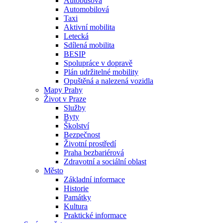
Autobusová
Automobilová
Taxi
Aktivní mobilita
Letecká
Sdílená mobilita
BESIP
Spolupráce v dopravě
Plán udržitelné mobility
Opuštěná a nalezená vozidla
Mapy Prahy
Život v Praze
Služby
Byty
Školství
Bezpečnost
Životní prostředí
Praha bezbariérová
Zdravotní a sociální oblast
Město
Základní informace
Historie
Památky
Kultura
Praktické informace