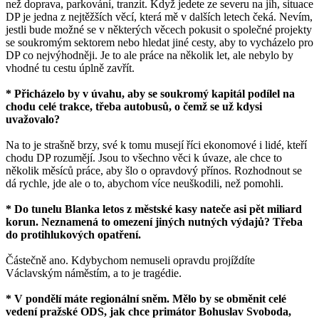
než doprava, parkování, tranzit. Když jedete ze severu na jih, situace
DP je jedna z nejtěžších věcí, která mě v dalších letech čeká. Nevím,
jestli bude možné se v některých věcech pokusit o společné projekty
se soukromým sektorem nebo hledat jiné cesty, aby to vycházelo pro
DP co nejvýhodněji. Je to ale práce na několik let, ale nebylo by
vhodné tu cestu úplně zavřít.
* Přicházelo by v úvahu, aby se soukromý kapitál podílel na
chodu celé trakce, třeba autobusů, o čemž se už kdysi
uvažovalo?
Na to je strašně brzy, své k tomu musejí říci ekonomové i lidé, kteří
chodu DP rozumějí. Jsou to všechno věci k úvaze, ale chce to
několik měsíců práce, aby šlo o opravdový přínos. Rozhodnout se
dá rychle, jde ale o to, abychom více neuškodili, než pomohli.
* Do tunelu Blanka letos z městské kasy nateče asi pět miliard
korun. Neznamená to omezení jiných nutných výdajů? Třeba
do protihlukových opatření.
Částečně ano. Kdybychom nemuseli opravdu projíždíte
Václavským náměstím, a to je tragédie.
* V pondělí máte regionální sněm. Mělo by se obměnit celé
vedení pražské ODS, jak chce primátor Bohuslav Svoboda,