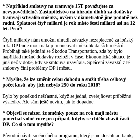
* Například smlouvy na tramvaje 15T považujete za
nevypověditelné. Zastupitelstvo na úhradu dluhů za dodávky
tramvají schválilo směnky, ovšem v diametrálně jiné podobě než
radní. Splatnost čtyř miliard je rok místo šesti miliard asi na 12
let. Proč?
Čtyři miliardy nám umožní uhradit závazky nezaplacené za loňský
rok. DP bude moci nákup financovat i několik dalších měsíců.
Probíhají také jednání se Škodou Transportation, zda by bylo
například možné dodávky rozložit v čase. Ekonomická situace je
jiná než v době, kdy se smlouva uzavírala. Splácení závazků z té
smlouvy činí problémy DP i městu.
* Myslíte, že lze změnit celou dohodu a snížit třeba celkový
počet kusů, aby jich nebylo 250 do roku 2018?
Bylo by poněkud nešťastné, když se jedná, zveřejňovat průběžné
výsledky. Ale sám ještě nevím, jak to dopadne.
* Objevil se názor, že směnky pouze na rok mají městu
ponechat volné ruce pro případ, kdyby se chtělo zbavit části
DP. Co si o tom myslíte?
Původní návrh směnečného programu, který jsme dostali od bank,