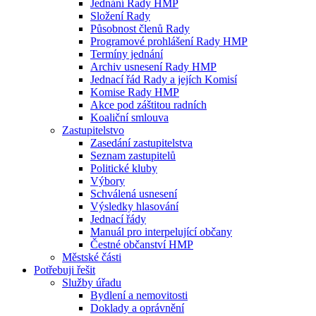
Jednání Rady HMP
Složení Rady
Působnost členů Rady
Programové prohlášení Rady HMP
Termíny jednání
Archiv usnesení Rady HMP
Jednací řád Rady a jejích Komisí
Komise Rady HMP
Akce pod záštitou radních
Koaliční smlouva
Zastupitelstvo
Zasedání zastupitelstva
Seznam zastupitelů
Politické kluby
Výbory
Schválená usnesení
Výsledky hlasování
Jednací řády
Manuál pro interpelující občany
Čestné občanství HMP
Městské části
Potřebuji řešit
Služby úřadu
Bydlení a nemovitosti
Doklady a oprávnění