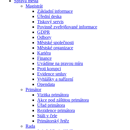
Správa města
Magistrát
Základní informace
Úřední deska
Tiskový servis
Povinně zveřejňované informace
GDPR
Odbory
Městské společnosti
Městské organizace
Kariéra
Finance
Uvádíme na pravou míru
Proti korupci
Evidence smluv
Vyhlášky a nařízení
Opendata
Primátor
Vizitka primátora
Akce pod záštitou primátora
Úřad primátora
Rezidence primátora
Stáli v čele
Primátorský řetěz
Rada