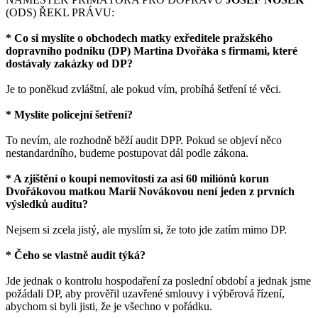
(ODS) ŘEKL PRÁVU:
* Co si myslíte o obchodech matky exředitele pražského
dopravního podniku (DP) Martina Dvořáka s firmami, které
dostávaly zakázky od DP?
Je to poněkud zvláštní, ale pokud vím, probíhá šetření té věci.
* Myslíte policejní šetření?
To nevím, ale rozhodně běží audit DPP. Pokud se objeví něco
nestandardního, budeme postupovat dál podle zákona.
* A zjištění o koupi nemovitostí za asi 60 miliónů korun
Dvořákovou matkou Marií Novákovou není jeden z prvních
výsledků auditu?
Nejsem si zcela jistý, ale myslím si, že toto jde zatím mimo DP.
* Čeho se vlastně audit týká?
Jde jednak o kontrolu hospodaření za poslední období a jednak jsme
požádali DP, aby prověřil uzavřené smlouvy i výběrová řízení,
abychom si byli jisti, že je všechno v pořádku.