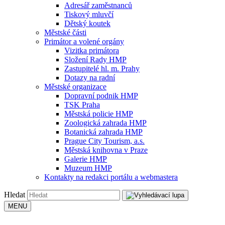
Adresář zaměstnanců
Tiskový mluvčí
Dětský koutek
Městské části
Primátor a volené orgány
Vizitka primátora
Složení Rady HMP
Zastupitelé hl. m. Prahy
Dotazy na radní
Městské organizace
Dopravní podnik HMP
TSK Praha
Městská policie HMP
Zoologická zahrada HMP
Botanická zahrada HMP
Prague City Tourism, a.s.
Městská knihovna v Praze
Galerie HMP
Muzeum HMP
Kontakty na redakci portálu a webmastera
Hledat
MENU