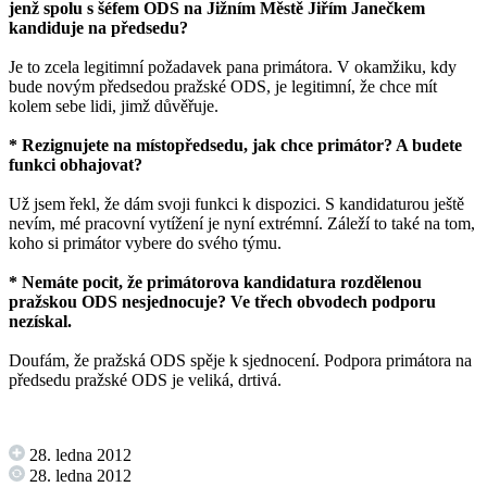
jenž spolu s šéfem ODS na Jižním Městě Jiřím Janečkem
kandiduje na předsedu?
Je to zcela legitimní požadavek pana primátora. V okamžiku, kdy
bude novým předsedou pražské ODS, je legitimní, že chce mít
kolem sebe lidi, jimž důvěřuje.
* Rezignujete na místopředsedu, jak chce primátor? A budete
funkci obhajovat?
Už jsem řekl, že dám svoji funkci k dispozici. S kandidaturou ještě
nevím, mé pracovní vytížení je nyní extrémní. Záleží to také na tom,
koho si primátor vybere do svého týmu.
* Nemáte pocit, že primátorova kandidatura rozdělenou
pražskou ODS nesjednocuje? Ve třech obvodech podporu
nezískal.
Doufám, že pražská ODS spěje k sjednocení. Podpora primátora na
předsedu pražské ODS je veliká, drtivá.
28. ledna 2012
28. ledna 2012