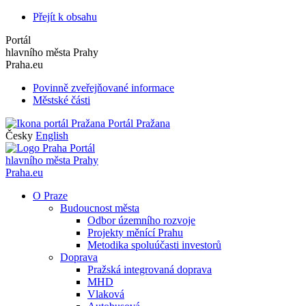
Přejít k obsahu
Portál
hlavního města Prahy
Praha.eu
Povinně zveřejňované informace
Městské části
Portál Pražana
Česky
English
Portál
hlavního města Prahy
Praha.eu
O Praze
Budoucnost města
Odbor územního rozvoje
Projekty měnící Prahu
Metodika spoluúčasti investorů
Doprava
Pražská integrovaná doprava
MHD
Vlaková