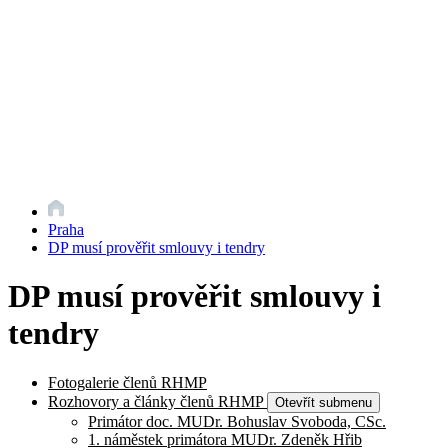
Praha
DP musí prověřit smlouvy i tendry
DP musí prověřit smlouvy i
tendry
Fotogalerie členů RHMP
Rozhovory a články členů RHMP
Otevřít submenu
Primátor doc. MUDr. Bohuslav Svoboda, CSc.
1. náměstek primátora MUDr. Zdeněk Hřib