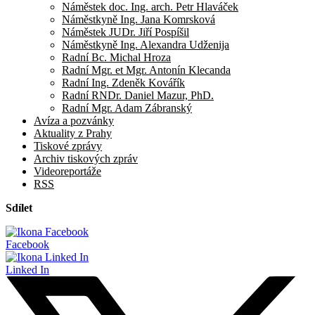
Náměstek doc. Ing. arch. Petr Hlaváček
Náměstkyně Ing. Jana Komrsková
Náměstek JUDr. Jiří Pospíšil
Náměstkyně Ing. Alexandra Udženija
Radní Bc. Michal Hroza
Radní Mgr. et Mgr. Antonín Klecanda
Radní Ing. Zdeněk Kovářík
Radní RNDr. Daniel Mazur, PhD.
Radní Mgr. Adam Zábranský
Avíza a pozvánky
Aktuality z Prahy
Tiskové zprávy
Archiv tiskových zpráv
Videoreportáže
RSS
Sdílet
Facebook
Linked In