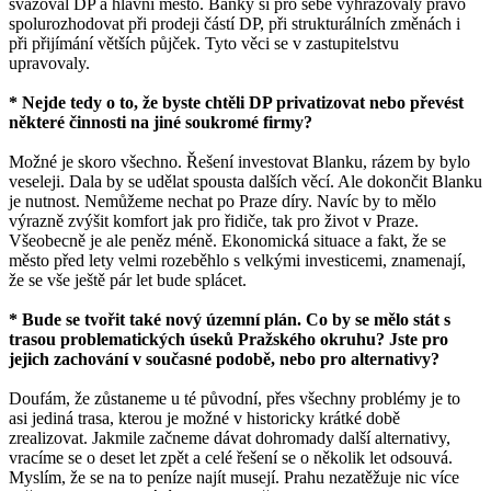
svazoval DP a hlavní město. Banky si pro sebe vyhrazovaly právo
spolurozhodovat při prodeji částí DP, při strukturálních změnách i
při přijímání větších půjček. Tyto věci se v zastupitelstvu
upravovaly.
* Nejde tedy o to, že byste chtěli DP privatizovat nebo převést
některé činnosti na jiné soukromé firmy?
Možné je skoro všechno. Řešení investovat Blanku, rázem by bylo
veseleji. Dala by se udělat spousta dalších věcí. Ale dokončit Blanku
je nutnost. Nemůžeme nechat po Praze díry. Navíc by to mělo
výrazně zvýšit komfort jak pro řidiče, tak pro život v Praze.
Všeobecně je ale peněz méně. Ekonomická situace a fakt, že se
město před lety velmi rozeběhlo s velkými investicemi, znamenají,
že se vše ještě pár let bude splácet.
* Bude se tvořit také nový územní plán. Co by se mělo stát s
trasou problematických úseků Pražského okruhu? Jste pro
jejich zachování v současné podobě, nebo pro alternativy?
Doufám, že zůstaneme u té původní, přes všechny problémy je to
asi jediná trasa, kterou je možné v historicky krátké době
zrealizovat. Jakmile začneme dávat dohromady další alternativy,
vracíme se o deset let zpět a celé řešení se o několik let odsouvá.
Myslím, že se na to peníze najít musejí. Prahu nezatěžuje nic více