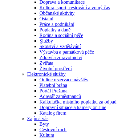
Doprava a komunikace
Kultura, sport, cestování a volný čas
Občanské aktivity
Ostatní
Práce a podnikání
Poplatky a daně
Rodina a sociální péče
Služby
Školství a vzdělávání
Výstavba a památková péče
Zdraví a zdravotnictví
Zvířata
Životní prostředí
Elektronické služby
Online rezervace návštěv
Platební brána
Portál Pražana
Adresář zaměstnanců
Kalkulačka místního poplatku za odpad
Dopravní situace a kamery on-line
Katalog firem
Zajímá vás
Byty
Cestovní ruch
Kultura