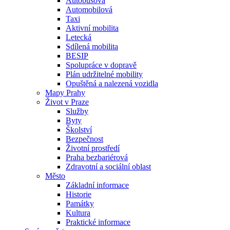
Autobusová
Automobilová
Taxi
Aktivní mobilita
Letecká
Sdílená mobilita
BESIP
Spolupráce v dopravě
Plán udržitelné mobility
Opuštěná a nalezená vozidla
Mapy Prahy
Život v Praze
Služby
Byty
Školství
Bezpečnost
Životní prostředí
Praha bezbariérová
Zdravotní a sociální oblast
Město
Základní informace
Historie
Památky
Kultura
Praktické informace