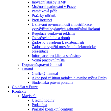
Inovační služby HMP
Možnosti parkování v Praze
Památková péče
Pražský uličník
Proti korupci
Uznávání rovnocennosti a nostrifikace
vysvědčení vydaných zahraničními školami
Regulace venkovní reklamy
Označování ulic a domů
Žádost o vyjádření k existenci sítí
Žádosti o využití prostředků elektronické
prezentace
Informace pro klienta směnárny
Volná pracovní místa
Dopravněsprávní činnosti
Ostatní
Grafický manuál
Akce pod záštitou radních hlavního města Prahy
Studentská právní poradna
Co dělat v Praze
Kontakty
Magistrát
Úřední hodiny
Podatelna
Pražské kontaktní centrum