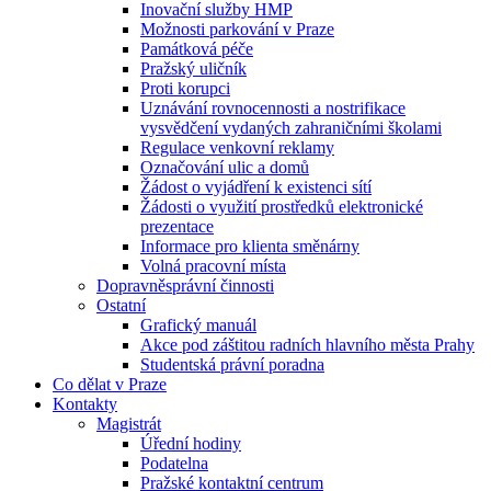
Inovační služby HMP
Možnosti parkování v Praze
Památková péče
Pražský uličník
Proti korupci
Uznávání rovnocennosti a nostrifikace
vysvědčení vydaných zahraničními školami
Regulace venkovní reklamy
Označování ulic a domů
Žádost o vyjádření k existenci sítí
Žádosti o využití prostředků elektronické
prezentace
Informace pro klienta směnárny
Volná pracovní místa
Dopravněsprávní činnosti
Ostatní
Grafický manuál
Akce pod záštitou radních hlavního města Prahy
Studentská právní poradna
Co dělat v Praze
Kontakty
Magistrát
Úřední hodiny
Podatelna
Pražské kontaktní centrum