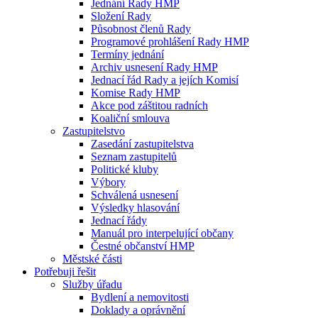
Jednání Rady HMP
Složení Rady
Působnost členů Rady
Programové prohlášení Rady HMP
Termíny jednání
Archiv usnesení Rady HMP
Jednací řád Rady a jejích Komisí
Komise Rady HMP
Akce pod záštitou radních
Koaliční smlouva
Zastupitelstvo
Zasedání zastupitelstva
Seznam zastupitelů
Politické kluby
Výbory
Schválená usnesení
Výsledky hlasování
Jednací řády
Manuál pro interpelující občany
Čestné občanství HMP
Městské části
Potřebuji řešit
Služby úřadu
Bydlení a nemovitosti
Doklady a oprávnění