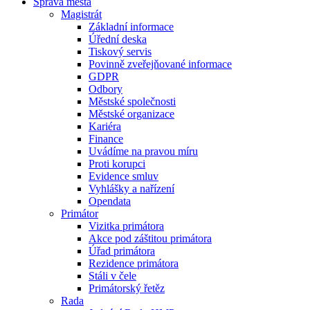
Správa města
Magistrát
Základní informace
Úřední deska
Tiskový servis
Povinně zveřejňované informace
GDPR
Odbory
Městské společnosti
Městské organizace
Kariéra
Finance
Uvádíme na pravou míru
Proti korupci
Evidence smluv
Vyhlášky a nařízení
Opendata
Primátor
Vizitka primátora
Akce pod záštitou primátora
Úřad primátora
Rezidence primátora
Stáli v čele
Primátorský řetěz
Rada