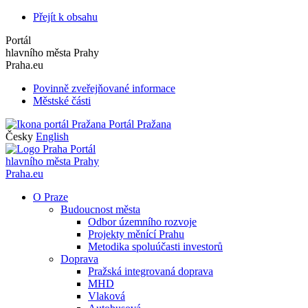
Přejít k obsahu
Portál
hlavního města Prahy
Praha.eu
Povinně zveřejňované informace
Městské části
Portál Pražana
Česky
English
Portál
hlavního města Prahy
Praha.eu
O Praze
Budoucnost města
Odbor územního rozvoje
Projekty měnící Prahu
Metodika spoluúčasti investorů
Doprava
Pražská integrovaná doprava
MHD
Vlaková