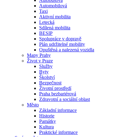
Autobusová
Automobilová
Taxi
Aktivní mobilita
Letecká
Sdílená mobilita
BESIP
Spolupráce v dopravě
Plán udržitelné mobility
Opuštěná a nalezená vozidla
Mapy Prahy
Život v Praze
Služby
Byty
Školství
Bezpečnost
Životní prostředí
Praha bezbariérová
Zdravotní a sociální oblast
Město
Základní informace
Historie
Památky
Kultura
Praktické informace