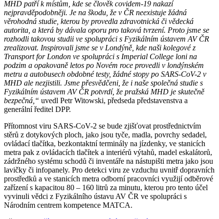
MHD patří k místům, kde se člověk covidem-19 nakazí
nejpravděpodobněji. Je na škodu, že v ČR neexistuje žádná
věrohodná studie, kterou by provedla zdravotnická či vědecká
autorita, a která by dávala oporu pro taková tvrzení. Proto jsme se
rozhodli takovou studii ve spolupráci s Fyzikálním ústavem AV ČR
zrealizovat. Inspirovali jsme se v Londýně, kde naši kolegové z
Transport for London ve spolupráci s Imperial College loni na
podzim a opakovaně letos po Novém roce provedli v londýnském
metru a autobusech obdobné testy, žádné stopy po SARS-CoV-2 v
MHD ale nezjistili. Jsme přesvědčeni, že i naše společná studie s
Fyzikálním ústavem AV ČR potvrdí, že pražská MHD je skutečně
bezpečná,“
uvedl Petr Witowski, předseda představenstva a
generální ředitel DPP.
Přítomnost viru SARS-CoV-2 se bude zjišťovat prostřednictvím
stěrů z dotykových ploch, jako jsou tyče, madla, povrchy sedadel,
ovládací tlačítka, bezkontaktní terminály na jízdenky, ve stanicích
metra pak z ovládacích tlačítek a interiérů výtahů, madel eskalátorů,
zádržného systému schodů či inventáře na nástupišti metra jako jsou
lavičky či infopanely. Pro detekci viru ze vzduchu uvnitř dopravních
prostředků a ve stanicích metra odborní pracovníci využijí odběrové
zařízení s kapacitou 80 – 160 litrů za minutu, kterou pro tento účel
vyvinuli vědci z Fyzikálního ústavu AV ČR ve spolupráci s
Národním centrem kompetence MATCA.