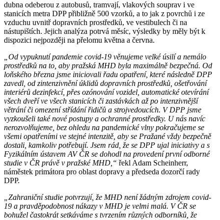
dubna odeberou z autobusů, tramvají, vlakových souprav i ve
stanicích metra DPP přibližně 500 vzorků, a to jak z povrchů i ze
vzduchu uvnitř dopravních prostředků, ve vestibulech či na
nástupištích. Jejich analýza potrvá měsíc, výsledky by měly být k
dispozici nejpozději na přelomu května a června.
„Od vypuknutí pandemie covid-19 věnujeme velké úsilí a nemálo
prostředků na to, aby pražská MHD byla maximálně bezpečná. Od
loňského března jsme iniciovali řadu opatření, které následně DPP
zavedl, od zintenzivnění úklidů dopravních prostředků, ošetřování
interiérů dezinfekcí, přes ozónování vozidel, automatické otevírání
všech dveří ve všech stanicích či zastávkách až po intenzivnější
větrání či omezení střídání řidičů a strojvedoucích. V DPP jsme
vyzkoušeli také nové postupy a ochranné prostředky. U nás navíc
nerozvolňujeme, bez ohledu na pandemické vlny pokračujeme se
všemi opatřeními ve stejné intenzitě, aby se Pražané vždy bezpečně
dostali, kamkoliv potřebují. Jsem rád, že se DPP ujal iniciativy a s
Fyzikálním ústavem AV ČR se dohodl na provedení první odborné
studie v ČR právě v pražské MHD,“
řekl Adam Scheinherr,
náměstek primátora pro oblast dopravy a předseda dozorčí rady
DPP.
„Zahraniční studie potvrzují, že MHD není žádným zdrojem covid-
19 a pravděpodobnost nákazy v MHD je velmi malá. V ČR se
bohužel častokrát setkáváme s tvrzením různých odborníků, že