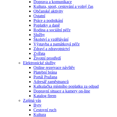
Doprava a komunikace
Kultura, sport, cestování a volný čas
Občanské aktivity
Ostatní
Práce a podnikání
Poplatky a daně
Rodina a sociální péče
Služby
Školství a vzdělávání
Výstavba a památková péče
Zdraví a zdravotnictví
Zvířata
Životní prostředí
Elektronické služby
Online rezervace návštěv
Platební brána
Portál Pražana
Adresář zaměstnanců
Kalkulačka místního poplatku za odpad
Dopravní situace a kamery on-line
Katalog firem
Zajímá vás
Byty
Cestovní ruch
Kultura