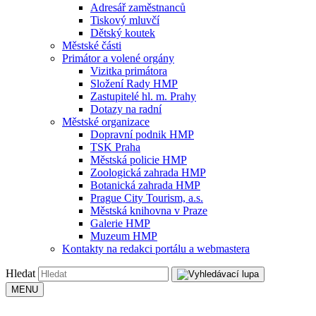
Adresář zaměstnanců
Tiskový mluvčí
Dětský koutek
Městské části
Primátor a volené orgány
Vizitka primátora
Složení Rady HMP
Zastupitelé hl. m. Prahy
Dotazy na radní
Městské organizace
Dopravní podnik HMP
TSK Praha
Městská policie HMP
Zoologická zahrada HMP
Botanická zahrada HMP
Prague City Tourism, a.s.
Městská knihovna v Praze
Galerie HMP
Muzeum HMP
Kontakty na redakci portálu a webmastera
Hledat
MENU