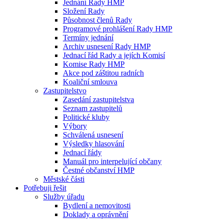
Jednání Rady HMP
Složení Rady
Působnost členů Rady
Programové prohlášení Rady HMP
Termíny jednání
Archiv usnesení Rady HMP
Jednací řád Rady a jejích Komisí
Komise Rady HMP
Akce pod záštitou radních
Koaliční smlouva
Zastupitelstvo
Zasedání zastupitelstva
Seznam zastupitelů
Politické kluby
Výbory
Schválená usnesení
Výsledky hlasování
Jednací řády
Manuál pro interpelující občany
Čestné občanství HMP
Městské části
Potřebuji řešit
Služby úřadu
Bydlení a nemovitosti
Doklady a oprávnění