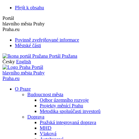
Přejít k obsahu
Portál
hlavního města Prahy
Praha.eu
Povinně zveřejňované informace
Městské části
Portál Pražana
Česky
English
Portál
hlavního města Prahy
Praha.eu
O Praze
Budoucnost města
Odbor územního rozvoje
Projekty měnící Prahu
Metodika spoluúčasti investorů
Doprava
Pražská integrovaná doprava
MHD
Vlaková