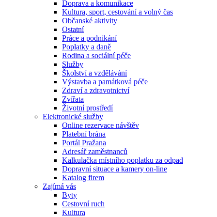
Doprava a komunikace
Kultura, sport, cestování a volný čas
Občanské aktivity
Ostatní
Práce a podnikání
Poplatky a daně
Rodina a sociální péče
Služby
Školství a vzdělávání
Výstavba a památková péče
Zdraví a zdravotnictví
Zvířata
Životní prostředí
Elektronické služby
Online rezervace návštěv
Platební brána
Portál Pražana
Adresář zaměstnanců
Kalkulačka místního poplatku za odpad
Dopravní situace a kamery on-line
Katalog firem
Zajímá vás
Byty
Cestovní ruch
Kultura