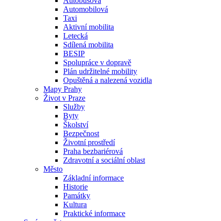
Autobusová
Automobilová
Taxi
Aktivní mobilita
Letecká
Sdílená mobilita
BESIP
Spolupráce v dopravě
Plán udržitelné mobility
Opuštěná a nalezená vozidla
Mapy Prahy
Život v Praze
Služby
Byty
Školství
Bezpečnost
Životní prostředí
Praha bezbariérová
Zdravotní a sociální oblast
Město
Základní informace
Historie
Památky
Kultura
Praktické informace