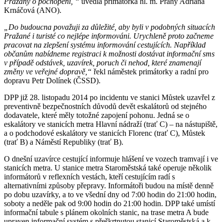
Pražany o pochopení, “
uvedla primátorka hl. m. Prahy Adriana
Krnáčová (ANO).
„Do budoucna považuji za důležité, aby byli v podobných situacích
Pražané i turisté co nejlépe informováni. Urychleně proto začneme
pracovat na zlepšení systému informování cestujících. Například
občanům nabídneme registraci k možnosti dostávat informační sms
v případě odstávek, uzavírek, poruch či nehod, které znamenají
změny ve veřejné dopravě,“
řekl náměstek primátorky a radní pro
dopravu Petr Dolínek (ČSSD).
DPP již 28. listopadu 2014 po incidentu ve stanici Můstek uzavřel z
preventivně bezpečnostních důvodů devět eskalátorů od stejného
dodavatele, které měly totožné zapojení pohonu. Jedná se o
eskalátory ve stanicích metra Hlavní nádraží (trať C) – na nástupiště,
a o podchodové eskalátory ve stanicích Florenc (trať C), Můstek
(trať B) a Náměstí Republiky (trať B).
O dnešní uzavírce cestující informuje hlášení ve vozech tramvají i ve
stanicích metra. U stanice metra Staroměstská také operuje několik
informátorů v reflexních vestách, kteří cestujícím radí s
alternativními způsoby přepravy. Informátoři budou na místě denně
po dobu uzavírky, a to ve všední dny od 7:00 hodin do 21:00 hodin,
soboty a neděle pak od 9:00 hodin do 21:00 hodin. DPP také umístí
informační tabule s plánem okolních stanic, na trase metra A bude
upraven informační systém s přeškrtnutou stanicí Staroměstská a k