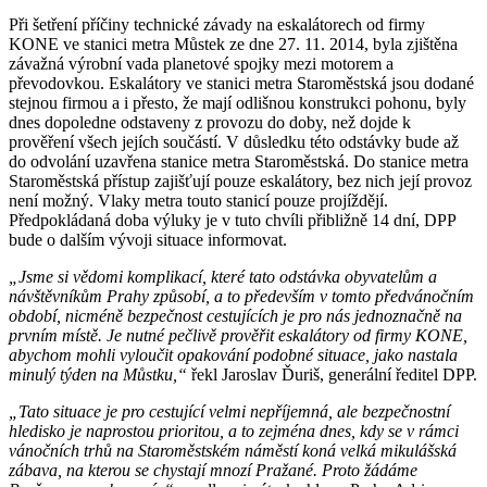
Při šetření příčiny technické závady na eskalátorech od firmy
KONE ve stanici metra Můstek ze dne 27. 11. 2014, byla zjištěna
závažná výrobní vada planetové spojky mezi motorem a
převodovkou. Eskalátory ve stanici metra Staroměstská jsou dodané
stejnou firmou a i přesto, že mají odlišnou konstrukci pohonu, byly
dnes dopoledne odstaveny z provozu do doby, než dojde k
prověření všech jejích součástí. V důsledku této odstávky bude až
do odvolání uzavřena stanice metra Staroměstská. Do stanice metra
Staroměstská přístup zajišťují pouze eskalátory, bez nich její provoz
není možný. Vlaky metra touto stanicí pouze projíždějí.
Předpokládaná doba výluky je v tuto chvíli přibližně 14 dní, DPP
bude o dalším vývoji situace informovat.
„Jsme si vědomi komplikací, které tato odstávka obyvatelům a
návštěvníkům Prahy způsobí, a to především v tomto předvánočním
období, nicméně bezpečnost cestujících je pro nás jednoznačně na
prvním místě. Je nutné pečlivě prověřit eskalátory od firmy KONE,
abychom mohli vyloučit opakování podobné situace, jako nastala
minulý týden na Můstku,“
řekl Jaroslav Ďuriš, generální ředitel DPP.
„Tato situace je pro cestující velmi nepříjemná, ale bezpečnostní
hledisko je naprostou prioritou, a to zejména dnes, kdy se v rámci
vánočních trhů na Staroměstském náměstí koná velká mikulášská
zábava, na kterou se chystají mnozí Pražané. Proto žádáme