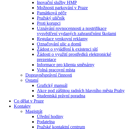
Inovační služby HMP
Možnosti parkování v Praze
Památková péče
Pražský uličník
Proti korupci
Uznávání rovnocennosti a nostrifikace
vysvědčení vydaných zahraničními školami
Regulace venkovní reklamy
Označování ulic a domů
Žádost o vyjádření k existenci sítí
Žádosti o využití prostředků elektronické
prezentace
Informace pro klienta směnárny
Volná pracovní místa
Dopravněsprávní činnosti
Ostatní
Grafický manuál
Akce pod záštitou radních hlavního města Prahy
Studentská právní poradna
Co dělat v Praze
Kontakty
Magistrát
Úřední hodiny
Podatelna
Pražské kontaktní centrum