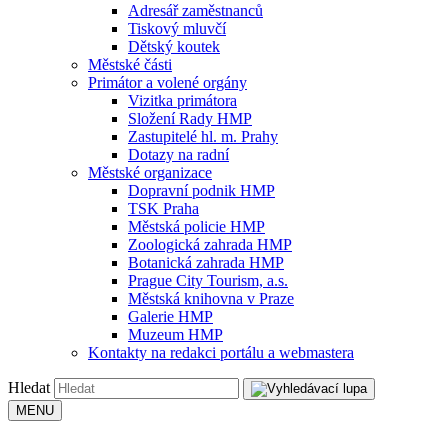
Adresář zaměstnanců
Tiskový mluvčí
Dětský koutek
Městské části
Primátor a volené orgány
Vizitka primátora
Složení Rady HMP
Zastupitelé hl. m. Prahy
Dotazy na radní
Městské organizace
Dopravní podnik HMP
TSK Praha
Městská policie HMP
Zoologická zahrada HMP
Botanická zahrada HMP
Prague City Tourism, a.s.
Městská knihovna v Praze
Galerie HMP
Muzeum HMP
Kontakty na redakci portálu a webmastera
Hledat
MENU