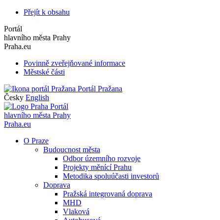
Přejít k obsahu
Portál
hlavního města Prahy
Praha.eu
Povinně zveřejňované informace
Městské části
Portál Pražana
Česky
English
Portál
hlavního města Prahy
Praha.eu
O Praze
Budoucnost města
Odbor územního rozvoje
Projekty měnící Prahu
Metodika spoluúčasti investorů
Doprava
Pražská integrovaná doprava
MHD
Vlaková