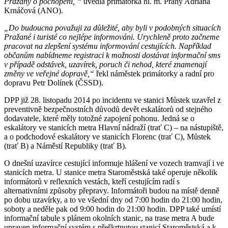
Pražany o pochopení, “
uvedla primátorka hl. m. Prahy Adriana
Krnáčová (ANO).
„Do budoucna považuji za důležité, aby byli v podobných situacích
Pražané i turisté co nejlépe informováni. Urychleně proto začneme
pracovat na zlepšení systému informování cestujících. Například
občanům nabídneme registraci k možnosti dostávat informační sms
v případě odstávek, uzavírek, poruch či nehod, které znamenají
změny ve veřejné dopravě,“
řekl náměstek primátorky a radní pro
dopravu Petr Dolínek (ČSSD).
DPP již 28. listopadu 2014 po incidentu ve stanici Můstek uzavřel z
preventivně bezpečnostních důvodů devět eskalátorů od stejného
dodavatele, které měly totožné zapojení pohonu. Jedná se o
eskalátory ve stanicích metra Hlavní nádraží (trať C) – na nástupiště,
a o podchodové eskalátory ve stanicích Florenc (trať C), Můstek
(trať B) a Náměstí Republiky (trať B).
O dnešní uzavírce cestující informuje hlášení ve vozech tramvají i ve
stanicích metra. U stanice metra Staroměstská také operuje několik
informátorů v reflexních vestách, kteří cestujícím radí s
alternativními způsoby přepravy. Informátoři budou na místě denně
po dobu uzavírky, a to ve všední dny od 7:00 hodin do 21:00 hodin,
soboty a neděle pak od 9:00 hodin do 21:00 hodin. DPP také umístí
informační tabule s plánem okolních stanic, na trase metra A bude
upraven informační systém s přeškrtnutou stanicí Staroměstská a k