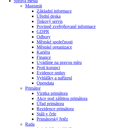
Správa města
Magistrát
Základní informace
Úřední deska
Tiskový servis
Povinně zveřejňované informace
GDPR
Odbory
Městské společnosti
Městské organizace
Kariéra
Finance
Uvádíme na pravou míru
Proti korupci
Evidence smluv
Vyhlášky a nařízení
Opendata
Primátor
Vizitka primátora
Akce pod záštitou primátora
Úřad primátora
Rezidence primátora
Stáli v čele
Primátorský řetěz
Rada