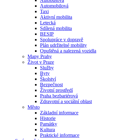
Autobusová
Automobilová
Taxi
Aktivní mobilita
Letecká
Sdílená mobilita
BESIP
Spolupráce v dopravě
Plán udržitelné mobility
Opuštěná a nalezená vozidla
Mapy Prahy
Život v Praze
Služby
Byty
Školství
Bezpečnost
Životní prostředí
Praha bezbariérová
Zdravotní a sociální oblast
Město
Základní informace
Historie
Památky
Kultura
Praktické informace