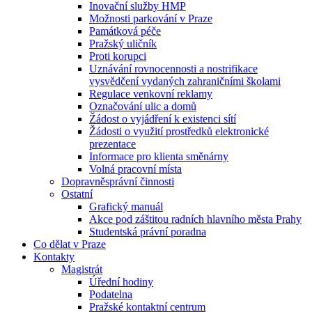
Inovační služby HMP
Možnosti parkování v Praze
Památková péče
Pražský uličník
Proti korupci
Uznávání rovnocennosti a nostrifikace
vysvědčení vydaných zahraničními školami
Regulace venkovní reklamy
Označování ulic a domů
Žádost o vyjádření k existenci sítí
Žádosti o využití prostředků elektronické
prezentace
Informace pro klienta směnárny
Volná pracovní místa
Dopravněsprávní činnosti
Ostatní
Grafický manuál
Akce pod záštitou radních hlavního města Prahy
Studentská právní poradna
Co dělat v Praze
Kontakty
Magistrát
Úřední hodiny
Podatelna
Pražské kontaktní centrum