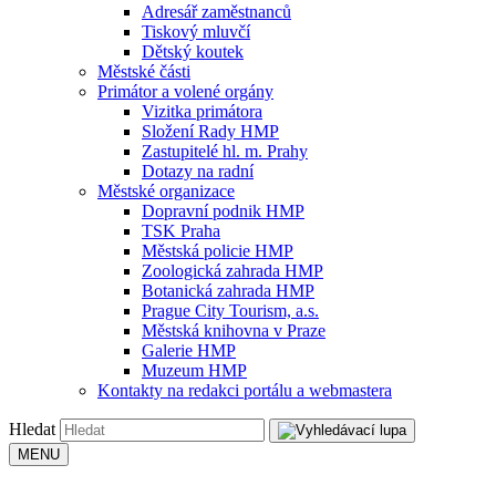
Adresář zaměstnanců
Tiskový mluvčí
Dětský koutek
Městské části
Primátor a volené orgány
Vizitka primátora
Složení Rady HMP
Zastupitelé hl. m. Prahy
Dotazy na radní
Městské organizace
Dopravní podnik HMP
TSK Praha
Městská policie HMP
Zoologická zahrada HMP
Botanická zahrada HMP
Prague City Tourism, a.s.
Městská knihovna v Praze
Galerie HMP
Muzeum HMP
Kontakty na redakci portálu a webmastera
Hledat
MENU