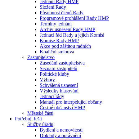
Jednání Rady HMP
Složení Rady
Působnost členů Rady
Programové prohlášení Rady HMP
Termíny jednání
Archiv usnesení Rady HMP
Jednací řád Rady a jejích Komisí
Komise Rady HMP
Akce pod záštitou radních
Koaliční smlouva
Zastupitelstvo
Zasedání zastupitelstva
Seznam zastupitelů
Politické kluby
Výbory
Schválená usnesení
Výsledky hlasování
Jednací řády
Manuál pro interpelující občany
Čestné občanství HMP
Městské části
Potřebuji řešit
Služby úřadu
Bydlení a nemovitosti
Doklady a oprávnění