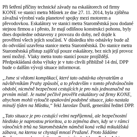
Při šetření příčiny technické závady na eskalátorech od firmy
KONE ve stanici metra Můstek ze dne 27. 11. 2014, byla zjištěna
závažná výrobní vada planetové spojky mezi motorem a
převodovkou. Eskalátory ve stanici metra Staroměstská jsou dodané
stejnou firmou a i přesto, že mají odlišnou konstrukci pohonu, byly
dnes dopoledne odstaveny z provozu do doby, než dojde k
prověření všech jejích součástí. V důsledku této odstávky bude až
do odvolání uzavřena stanice metra Staroměstská. Do stanice metra
Staroměstská přístup zajišťují pouze eskalátory, bez nich její provoz
není možný. Vlaky metra touto stanicí pouze projíždějí.
Předpokládaná doba výluky je v tuto chvíli přibližně 14 dní, DPP
bude o dalším vývoji situace informovat.
„Jsme si vědomi komplikací, které tato odstávka obyvatelům a
návštěvníkům Prahy způsobí, a to především v tomto předvánočním
období, nicméně bezpečnost cestujících je pro nás jednoznačně na
prvním místě. Je nutné pečlivě prověřit eskalátory od firmy KONE,
abychom mohli vyloučit opakování podobné situace, jako nastala
minulý týden na Můstku,“
řekl Jaroslav Ďuriš, generální ředitel DPP.
„Tato situace je pro cestující velmi nepříjemná, ale bezpečnostní
hledisko je naprostou prioritou, a to zejména dnes, kdy se v rámci
vánočních trhů na Staroměstském náměstí koná velká mikulášská
zábava, na kterou se chystají mnozí Pražané. Proto žádáme