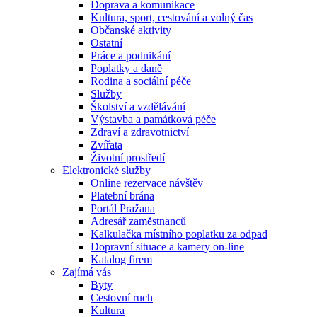
Doprava a komunikace
Kultura, sport, cestování a volný čas
Občanské aktivity
Ostatní
Práce a podnikání
Poplatky a daně
Rodina a sociální péče
Služby
Školství a vzdělávání
Výstavba a památková péče
Zdraví a zdravotnictví
Zvířata
Životní prostředí
Elektronické služby
Online rezervace návštěv
Platební brána
Portál Pražana
Adresář zaměstnanců
Kalkulačka místního poplatku za odpad
Dopravní situace a kamery on-line
Katalog firem
Zajímá vás
Byty
Cestovní ruch
Kultura