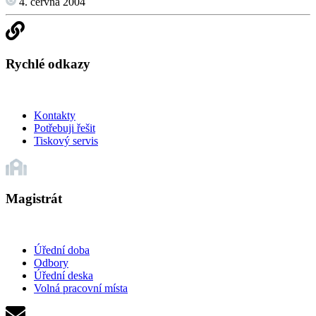
4. června 2004
Rychlé odkazy
Kontakty
Potřebuji řešit
Tiskový servis
Magistrát
Úřední doba
Odbory
Úřední deska
Volná pracovní místa