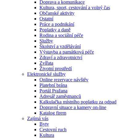
Doprava a komunikace
Kultura, sport, cestování a volný čas
Občanské aktivity
Ostatní
Práce a podnikání
Poplatky a daně
Rodina a sociální péče
Služby
Školství a vzdělávání
Výstavba a památková péče
Zdraví a zdravotnictví
Zvířata
Životní prostředí
Elektronické služby
Online rezervace návštěv
Platební brána
Portál Pražana
Adresář zaměstnanců
Kalkulačka místního poplatku za odpad
Dopravní situace a kamery on-line
Katalog firem
Zajímá vás
Byty
Cestovní ruch
Kultura