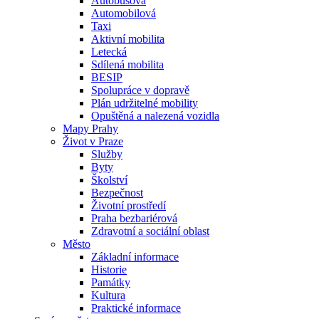
Autobusová
Automobilová
Taxi
Aktivní mobilita
Letecká
Sdílená mobilita
BESIP
Spolupráce v dopravě
Plán udržitelné mobility
Opuštěná a nalezená vozidla
Mapy Prahy
Život v Praze
Služby
Byty
Školství
Bezpečnost
Životní prostředí
Praha bezbariérová
Zdravotní a sociální oblast
Město
Základní informace
Historie
Památky
Kultura
Praktické informace