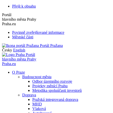
Přejít k obsahu
Portál
hlavního města Prahy
Praha.eu
Povinně zveřejňované informace
Městské části
Portál Pražana
Česky
English
Portál
hlavního města Prahy
Praha.eu
O Praze
Budoucnost města
Odbor územního rozvoje
Projekty měnící Prahu
Metodika spoluúčasti investorů
Doprava
Pražská integrovaná doprava
MHD
Vlaková