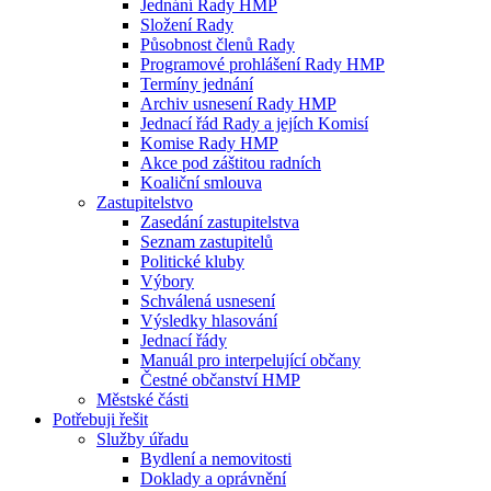
Jednání Rady HMP
Složení Rady
Působnost členů Rady
Programové prohlášení Rady HMP
Termíny jednání
Archiv usnesení Rady HMP
Jednací řád Rady a jejích Komisí
Komise Rady HMP
Akce pod záštitou radních
Koaliční smlouva
Zastupitelstvo
Zasedání zastupitelstva
Seznam zastupitelů
Politické kluby
Výbory
Schválená usnesení
Výsledky hlasování
Jednací řády
Manuál pro interpelující občany
Čestné občanství HMP
Městské části
Potřebuji řešit
Služby úřadu
Bydlení a nemovitosti
Doklady a oprávnění