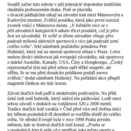
Soutěž začne tuto sobotu v půl jedenácté dopoledne tradičním
rituálním probouzením draka. Poté se plavidla
s dvaceti pádlujícími utkají na závodní trati mezi Mánesovým a
Karlovým mostem. Zvítězí posádka, která jako první rozezní
zvonek visící z Mánesova mostu. „
V loňském roce se v
pěti závodních kategioriích utkalo třicet posádek, což je přes
šest set závodníků. Ve světě se těmto závodům věnuje přes
padesát milionů aktivních sportovců z více jak padesáti zemí
celého světa"
, řekl náměstek pražského primátora Petr
Hulinský, který má na starosti sportovní oblast v Praze. Letos
mohou diváci obdivovat jak evropské závodníky, tak sportovce
z daleké Austrálie, Kanady, USA, Číny a Hongkongu. „Český
reprezentační tým má před sebou opět těžké soupeře, ale
věřím, že se mu před domácím publikem podaří znovu
zvítězit,“ dodal náměstek Hulinský. Na pořádání akce přispěl
magistrát částkou sto tisíc korun.
Závod dračích lodí patří k atraktivním podívaným. Na přídi
úzké lodi sedí bubeník, který udává tón pádlování. Lodě mezi
sebou závodí v drahách na vzdálenost 320 a 2000 metrů.
Tradice dračích lodí vznikla v Číně před více než dvěma tisíci
let; během posledních tří desetiletí se rozšířila téměř do celého
světa. Ve střední Evropě byla v roce 1998 Praha prvním
městem, kde se festival dračích lodí konal. „
Praha se
v posledních letech stále více profiluje jako město sportu a