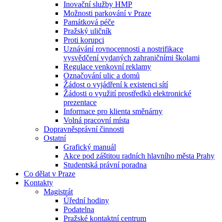
Inovační služby HMP
Možnosti parkování v Praze
Památková péče
Pražský uličník
Proti korupci
Uznávání rovnocennosti a nostrifikace
vysvědčení vydaných zahraničními školami
Regulace venkovní reklamy
Označování ulic a domů
Žádost o vyjádření k existenci sítí
Žádosti o využití prostředků elektronické
prezentace
Informace pro klienta směnárny
Volná pracovní místa
Dopravněsprávní činnosti
Ostatní
Grafický manuál
Akce pod záštitou radních hlavního města Prahy
Studentská právní poradna
Co dělat v Praze
Kontakty
Magistrát
Úřední hodiny
Podatelna
Pražské kontaktní centrum