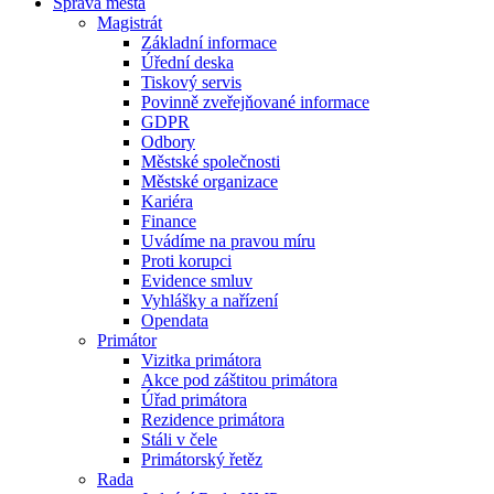
Správa města
Magistrát
Základní informace
Úřední deska
Tiskový servis
Povinně zveřejňované informace
GDPR
Odbory
Městské společnosti
Městské organizace
Kariéra
Finance
Uvádíme na pravou míru
Proti korupci
Evidence smluv
Vyhlášky a nařízení
Opendata
Primátor
Vizitka primátora
Akce pod záštitou primátora
Úřad primátora
Rezidence primátora
Stáli v čele
Primátorský řetěz
Rada