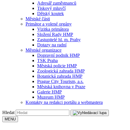
Adresář zaměstnanců
Tiskový mluvčí
Dětský koutek
Městské části
Primátor a volené orgány
Vizitka primátora
Složení Rady HMP
Zastupitelé hl. m. Prahy
Dotazy na radní
Městské organizace
Dopravní podnik HMP
TSK Praha
Městská policie HMP
Zoologická zahrada HMP
Botanická zahrada HMP
Prague City Tourism, a.s.
Městská knihovna v Praze
Galerie HMP
Muzeum HMP
Kontakty na redakci portálu a webmastera
Hledat
MENU