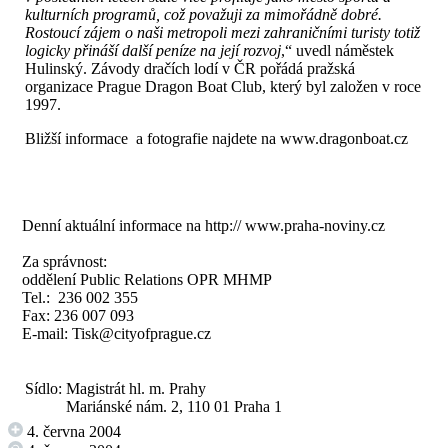
kulturních programů, což považuji za mimořádně dobré.
Rostoucí zájem o naši metropoli mezi zahraničními turisty totiž
logicky přináší další peníze na její rozvoj
,“ uvedl náměstek
Hulinský. Závody dračích lodí v ČR pořádá pražská
organizace Prague Dragon Boat Club, který byl založen v roce
1997.
Bližší informace a fotografie najdete na
www.dragonboat.cz
Denní aktuální informace na
http:// www.praha-noviny.cz
Za správnost:
oddělení Public Relations OPR MHMP
Tel.: 236 002 355
Fax: 236 007 093
E-mail:
Tisk@cityofprague.cz
Sídlo:
Magistrát hl. m. Prahy
Mariánské nám. 2, 110 01 Praha 1
4. června 2004