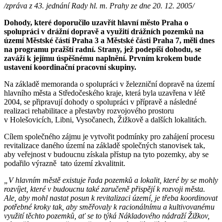
/zpráva z 43. jednání Rady hl. m. Prahy ze dne 20. 12. 2005/
Dohody, které doporučilo uzavřít hlavní město Praha o
spolupráci v drážní dopravě a využití drážních pozemků na
území Městské částí Praha 3 a Městské části Praha 7, měli dnes
na programu pražští radní. Strany, jež podepíší dohodu, se
zaváží k jejímu úspěšnému naplnění. Prvním krokem bude
ustavení koordinační pracovní skupiny.
Na základě memoranda o spolupráci v železniční dopravě na území
hlavního města a Středočeského kraje, která byla uzavřena v létě
2004, se připravují dohody o spolupráci v přípravě a následné
realizaci rehabilitace a přestavby rozvojového prostoru
v Holešovicích, Libni, Vysočanech, Žižkově a dalších lokalitách.
Cílem společného zájmu je vytvořit podmínky pro zahájení procesu
revitalizace daného území na základě společných stanovisek tak,
aby veřejnost v budoucnu získala přístup na tyto pozemky, aby se
podařilo výrazně tato území zkvalitnit.
„V hlavním městě existuje řada pozemků a lokalit, které by se mohly
rozvíjet, které v budoucnu také zaručeně přispějí k rozvoji města.
Ale, aby mohl nastat posun k revitalizaci území, je třeba koordinovat
potřebné kroky tak, aby směřovaly k racionálnímu a kultivovanému
využití těchto pozemků, ať se to týká Nákladového nádraží Žižkov,