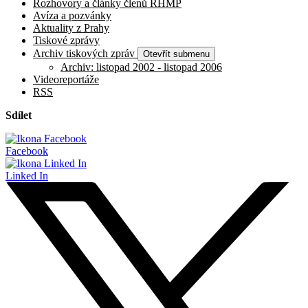
Rozhovory a články členů RHMP
Avíza a pozvánky
Aktuality z Prahy
Tiskové zprávy
Archiv tiskových zpráv
Otevřít submenu
Archiv: listopad 2002 - listopad 2006
Videoreportáže
RSS
Sdílet
Facebook
Linked In