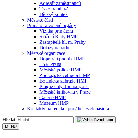
Adresář zaměstnanců
Tiskový mluvčí
Dětský koutek
Městské části
Primátor a volené orgány
Vizitka primátora
Složení Rady HMP
Zastupitelé hl. m. Prahy
Dotazy na radní
Městské organizace
Dopravní podnik HMP
TSK Praha
Městská policie HMP
Zoologická zahrada HMP
Botanická zahrada HMP
Prague City Tourism, a.s.
Městská knihovna v Praze
Galerie HMP
Muzeum HMP
Kontakty na redakci portálu a webmastera
Hledat
MENU