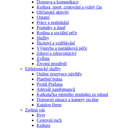
Doprava a komunikace
Kultura, sport, cestování a volný čas
Občanské aktivity
Ostatní
Práce a podnikání
Poplatky a daně
Rodina a sociální péče
Služby
Školství a vzdělávání
Výstavba a památková péče
Zdraví a zdravotnictví
Zvířata
Životní prostředí
Elektronické služby
Online rezervace návštěv
Platební brána
Portál Pražana
Adresář zaměstnanců
Kalkulačka místního poplatku za odpad
Dopravní situace a kamery on-line
Katalog firem
Zajímá vás
Byty
Cestovní ruch
Kultura