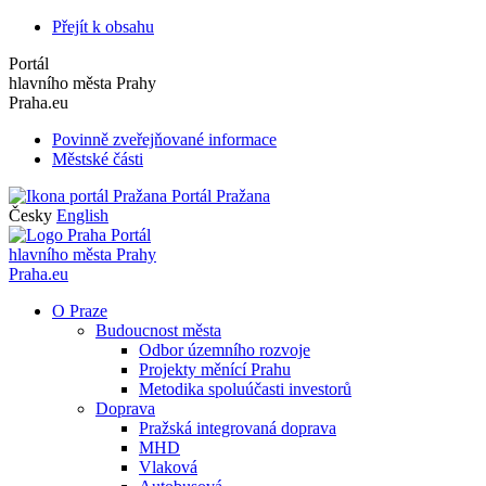
Přejít k obsahu
Portál
hlavního města Prahy
Praha.eu
Povinně zveřejňované informace
Městské části
Portál Pražana
Česky
English
Portál
hlavního města Prahy
Praha.eu
O Praze
Budoucnost města
Odbor územního rozvoje
Projekty měnící Prahu
Metodika spoluúčasti investorů
Doprava
Pražská integrovaná doprava
MHD
Vlaková