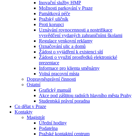
Inovační služby HMP
Možnosti parkování v Praze
Památková péče
Pražský uličník
Proti korupci
Uznávání rovnocennosti a nostrifikace
vysvědčení vydaných zahraničními školami
Regulace venkovní reklamy
Označování ulic a domů
Žádost o vyjádření k existenci sítí
Žádosti o využití prostředků elektronické
prezentace
Informace pro klienta směnárny
Volná pracovní místa
Dopravněsprávní činnosti
Ostatní
Grafický manuál
Akce pod záštitou radních hlavního města Prahy
Studentská právní poradna
Co dělat v Praze
Kontakty
Magistrát
Úřední hodiny
Podatelna
Pražské kontaktní centrum