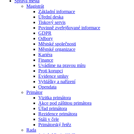
Správa města
Magistrát
Základní informace
Úřední deska
Tiskový servis
Povinně zveřejňované informace
GDPR
Odbory
Městské společnosti
Městské organizace
Kariéra
Finance
Uvádíme na pravou míru
Proti korupci
Evidence smluv
Vyhlášky a nařízení
Opendata
Primátor
Vizitka primátora
Akce pod záštitou primátora
Úřad primátora
Rezidence primátora
Stáli v čele
Primátorský řetěz
Rada