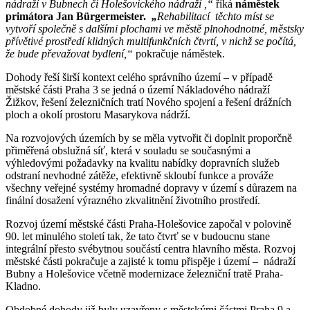
nádraží v Bubnech či Holešovického nádraží ,“
říká
náměstek
primátora Jan Bürgermeister.
„
Rehabilitací těchto míst se
vytvoří společně s dalšími plochami ve městě plnohodnotné, městsky
přívětivé prostředí klidných multifunkčních čtvrtí, v nichž se počítá,
že bude převažovat bydlení,“
pokračuje náměstek.
Dohody řeší širší kontext celého správního území – v případě
městské části Praha 3 se jedná o území Nákladového nádraží
Žižkov, řešení železničních tratí Nového spojení a řešení drážních
ploch a okolí prostoru Masarykova nádrží.
Na rozvojových územích by se měla vytvořit či doplnit proporčně
přiměřená obslužná síť, která v souladu se současnými a
výhledovými požadavky na kvalitu nabídky dopravních služeb
odstraní nevhodné zátěže, efektivně skloubí funkce a prováže
všechny veřejné systémy hromadné dopravy v území s důrazem na
finální dosažení výrazného zkvalitnění životního prostředí.
Rozvoj území městské části Praha-Holešovice započal v polovině
90. let minulého století tak, že tato čtvrť se v budoucnu stane
integrální přesto svébytnou součástí centra hlavního města. Rozvoj
městské části pokračuje a zajisté k tomu přispěje i území – nádraží
Bubny a Holešovice včetně modernizace železniční tratě Praha-
Kladno.
Obdobné dohody již byly uzavřeny s městskými částmi Praha 9 a