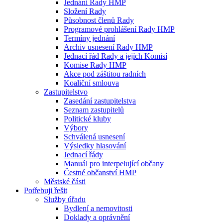
Jednání Rady HMP
Složení Rady
Působnost členů Rady
Programové prohlášení Rady HMP
Termíny jednání
Archiv usnesení Rady HMP
Jednací řád Rady a jejích Komisí
Komise Rady HMP
Akce pod záštitou radních
Koaliční smlouva
Zastupitelstvo
Zasedání zastupitelstva
Seznam zastupitelů
Politické kluby
Výbory
Schválená usnesení
Výsledky hlasování
Jednací řády
Manuál pro interpelující občany
Čestné občanství HMP
Městské části
Potřebuji řešit
Služby úřadu
Bydlení a nemovitosti
Doklady a oprávnění