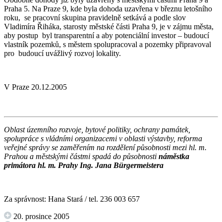
Praha 5. Na Praze 9, kde byla dohoda uzavřena v březnu letošního
roku, se pracovní skupina pravidelně setkává a podle slov
Vladimíra Řiháka, starosty městské části Praha 9, je v zájmu města,
aby postup byl transparentní a aby potenciální investor – budoucí
vlastník pozemků, s městem spolupracoval a pozemky připravoval
pro budoucí uvážlivý rozvoj lokality.
V Praze 20.12.2005
Oblast územního rozvoje, bytové politiky, ochrany památek,
spolupráce s vládními organizacemi v oblasti výstavby, reforma
veřejné správy se zaměřením na rozdělení působnosti mezi hl. m.
Prahou a městskými částmi spadá do působnosti
náměstka
primátora hl. m. Prahy Ing. Jana Bürgermeistera
Za správnost: Hana Stará / tel. 236 003 657
20. prosince 2005