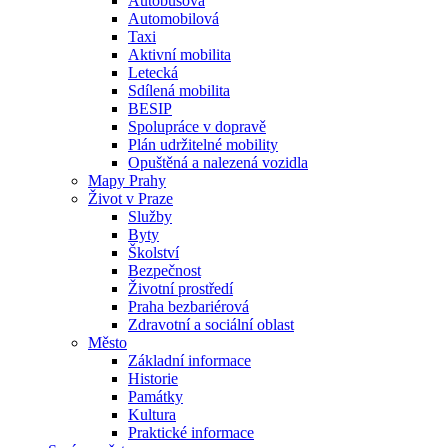
Autobusová
Automobilová
Taxi
Aktivní mobilita
Letecká
Sdílená mobilita
BESIP
Spolupráce v dopravě
Plán udržitelné mobility
Opuštěná a nalezená vozidla
Mapy Prahy
Život v Praze
Služby
Byty
Školství
Bezpečnost
Životní prostředí
Praha bezbariérová
Zdravotní a sociální oblast
Město
Základní informace
Historie
Památky
Kultura
Praktické informace