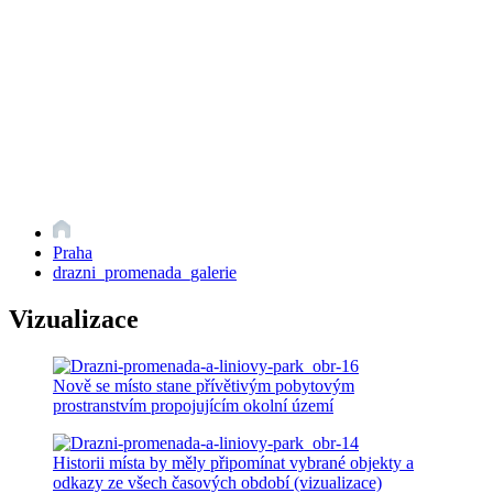
Praha
drazni_promenada_galerie
Vizualizace
Nově se místo stane přívětivým pobytovým
prostranstvím propojujícím okolní území
Historii místa by měly připomínat vybrané objekty a
odkazy ze všech časových období (vizualizace)