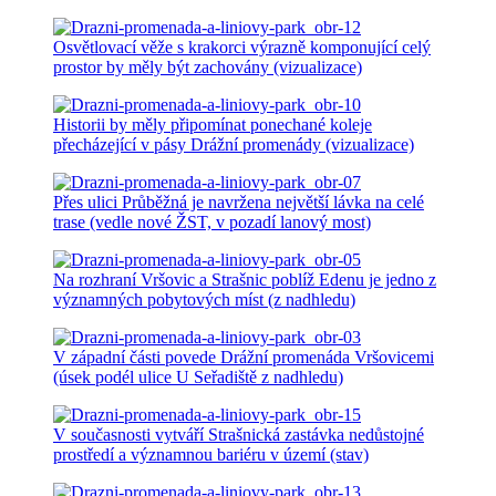
Osvětlovací věže s krakorci výrazně komponující celý
prostor by měly být zachovány (vizualizace)
Historii by měly připomínat ponechané koleje
přecházející v pásy Drážní promenády (vizualizace)
Přes ulici Průběžná je navržena největší lávka na celé
trase (vedle nové ŽST, v pozadí lanový most)
Na rozhraní Vršovic a Strašnic poblíž Edenu je jedno z
významných pobytových míst (z nadhledu)
V západní části povede Drážní promenáda Vršovicemi
(úsek podél ulice U Seřadiště z nadhledu)
V současnosti vytváří Strašnická zastávka nedůstojné
prostředí a významnou bariéru v území (stav)