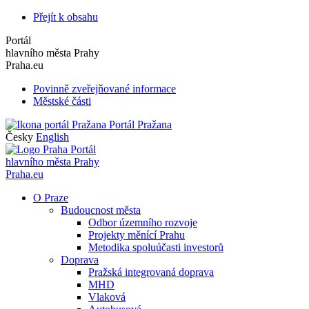
Přejít k obsahu
Portál
hlavního města Prahy
Praha.eu
Povinně zveřejňované informace
Městské části
Portál Pražana
Česky
English
Portál
hlavního města Prahy
Praha.eu
O Praze
Budoucnost města
Odbor územního rozvoje
Projekty měnící Prahu
Metodika spoluúčasti investorů
Doprava
Pražská integrovaná doprava
MHD
Vlaková