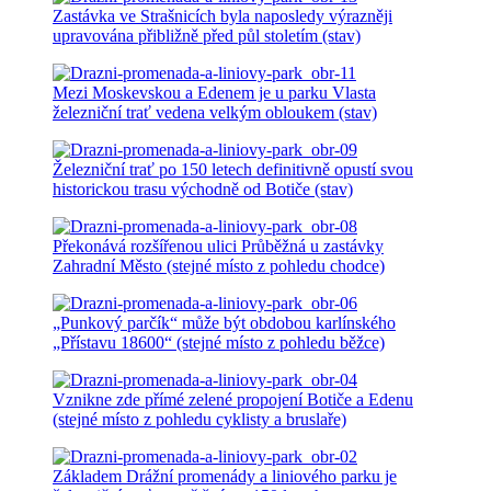
Zastávka ve Strašnicích byla naposledy výrazněji
upravována přibližně před půl stoletím (stav)
Mezi Moskevskou a Edenem je u parku Vlasta
železniční trať vedena velkým obloukem (stav)
Železniční trať po 150 letech definitivně opustí svou
historickou trasu východně od Botiče (stav)
Překonává rozšířenou ulici Průběžná u zastávky
Zahradní Město (stejné místo z pohledu chodce)
„Punkový parčík“ může být obdobou karlínského
„Přístavu 18600“ (stejné místo z pohledu běžce)
Vznikne zde přímé zelené propojení Botiče a Edenu
(stejné místo z pohledu cyklisty a bruslaře)
Základem Drážní promenády a liniového parku je