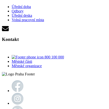
Úřední doba
Odbory
Úřední deska
Volná pracovní místa
Kontakt
800 100 000
Městské části
Městské organizace