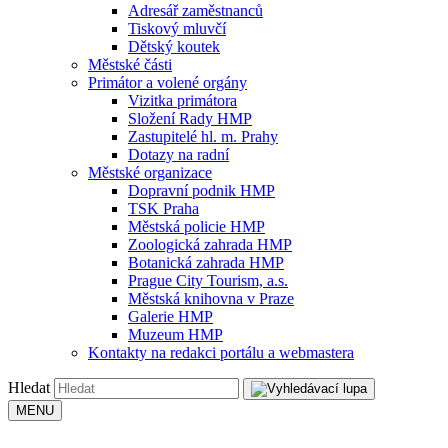
Adresář zaměstnanců
Tiskový mluvčí
Dětský koutek
Městské části
Primátor a volené orgány
Vizitka primátora
Složení Rady HMP
Zastupitelé hl. m. Prahy
Dotazy na radní
Městské organizace
Dopravní podnik HMP
TSK Praha
Městská policie HMP
Zoologická zahrada HMP
Botanická zahrada HMP
Prague City Tourism, a.s.
Městská knihovna v Praze
Galerie HMP
Muzeum HMP
Kontakty na redakci portálu a webmastera
Hledat
MENU