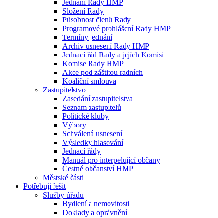
Jednání Rady HMP
Složení Rady
Působnost členů Rady
Programové prohlášení Rady HMP
Termíny jednání
Archiv usnesení Rady HMP
Jednací řád Rady a jejích Komisí
Komise Rady HMP
Akce pod záštitou radních
Koaliční smlouva
Zastupitelstvo
Zasedání zastupitelstva
Seznam zastupitelů
Politické kluby
Výbory
Schválená usnesení
Výsledky hlasování
Jednací řády
Manuál pro interpelující občany
Čestné občanství HMP
Městské části
Potřebuji řešit
Služby úřadu
Bydlení a nemovitosti
Doklady a oprávnění