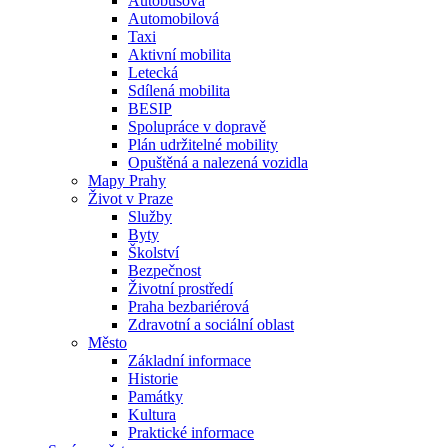
Autobusová
Automobilová
Taxi
Aktivní mobilita
Letecká
Sdílená mobilita
BESIP
Spolupráce v dopravě
Plán udržitelné mobility
Opuštěná a nalezená vozidla
Mapy Prahy
Život v Praze
Služby
Byty
Školství
Bezpečnost
Životní prostředí
Praha bezbariérová
Zdravotní a sociální oblast
Město
Základní informace
Historie
Památky
Kultura
Praktické informace