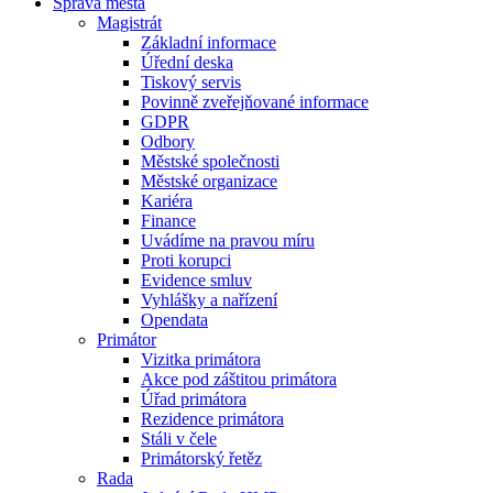
Správa města
Magistrát
Základní informace
Úřední deska
Tiskový servis
Povinně zveřejňované informace
GDPR
Odbory
Městské společnosti
Městské organizace
Kariéra
Finance
Uvádíme na pravou míru
Proti korupci
Evidence smluv
Vyhlášky a nařízení
Opendata
Primátor
Vizitka primátora
Akce pod záštitou primátora
Úřad primátora
Rezidence primátora
Stáli v čele
Primátorský řetěz
Rada