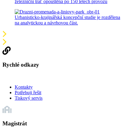
železniční trať opouštěná po 150 letech provozu
Urbanisticko-krajinářská koncepční studie je rozdělena
na analytickou a návrhovou část.
Rychlé odkazy
Kontakty
Potřebuji řešit
Tiskový servis
Magistrát