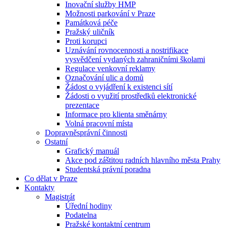
Inovační služby HMP
Možnosti parkování v Praze
Památková péče
Pražský uličník
Proti korupci
Uznávání rovnocennosti a nostrifikace
vysvědčení vydaných zahraničními školami
Regulace venkovní reklamy
Označování ulic a domů
Žádost o vyjádření k existenci sítí
Žádosti o využití prostředků elektronické
prezentace
Informace pro klienta směnárny
Volná pracovní místa
Dopravněsprávní činnosti
Ostatní
Grafický manuál
Akce pod záštitou radních hlavního města Prahy
Studentská právní poradna
Co dělat v Praze
Kontakty
Magistrát
Úřední hodiny
Podatelna
Pražské kontaktní centrum