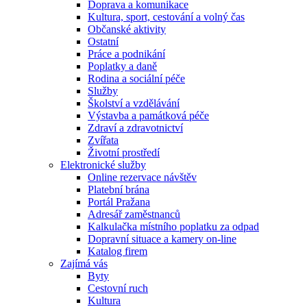
Doprava a komunikace
Kultura, sport, cestování a volný čas
Občanské aktivity
Ostatní
Práce a podnikání
Poplatky a daně
Rodina a sociální péče
Služby
Školství a vzdělávání
Výstavba a památková péče
Zdraví a zdravotnictví
Zvířata
Životní prostředí
Elektronické služby
Online rezervace návštěv
Platební brána
Portál Pražana
Adresář zaměstnanců
Kalkulačka místního poplatku za odpad
Dopravní situace a kamery on-line
Katalog firem
Zajímá vás
Byty
Cestovní ruch
Kultura