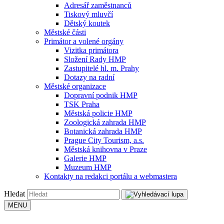
Adresář zaměstnanců
Tiskový mluvčí
Dětský koutek
Městské části
Primátor a volené orgány
Vizitka primátora
Složení Rady HMP
Zastupitelé hl. m. Prahy
Dotazy na radní
Městské organizace
Dopravní podnik HMP
TSK Praha
Městská policie HMP
Zoologická zahrada HMP
Botanická zahrada HMP
Prague City Tourism, a.s.
Městská knihovna v Praze
Galerie HMP
Muzeum HMP
Kontakty na redakci portálu a webmastera
Hledat
MENU