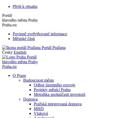
Přejít k obsahu
Portál
hlavního města Prahy
Praha.eu
Povinně zveřejňované informace
Městské části
Portál Pražana
Česky
English
Portál
hlavního města Prahy
Praha.eu
O Praze
Budoucnost města
Odbor územního rozvoje
Projekty měnící Prahu
Metodika spoluúčasti investorů
Doprava
Pražská integrovaná doprava
MHD
Vlaková