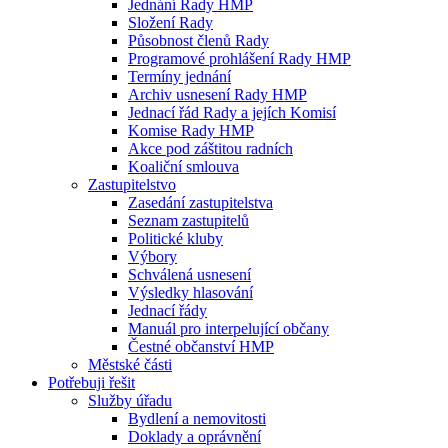
Jednání Rady HMP
Složení Rady
Působnost členů Rady
Programové prohlášení Rady HMP
Termíny jednání
Archiv usnesení Rady HMP
Jednací řád Rady a jejích Komisí
Komise Rady HMP
Akce pod záštitou radních
Koaliční smlouva
Zastupitelstvo
Zasedání zastupitelstva
Seznam zastupitelů
Politické kluby
Výbory
Schválená usnesení
Výsledky hlasování
Jednací řády
Manuál pro interpelující občany
Čestné občanství HMP
Městské části
Potřebuji řešit
Služby úřadu
Bydlení a nemovitosti
Doklady a oprávnění