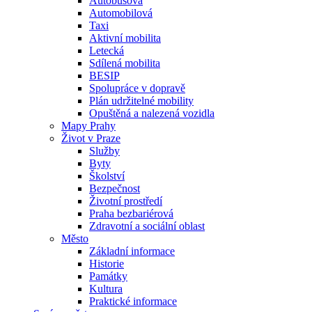
Autobusová
Automobilová
Taxi
Aktivní mobilita
Letecká
Sdílená mobilita
BESIP
Spolupráce v dopravě
Plán udržitelné mobility
Opuštěná a nalezená vozidla
Mapy Prahy
Život v Praze
Služby
Byty
Školství
Bezpečnost
Životní prostředí
Praha bezbariérová
Zdravotní a sociální oblast
Město
Základní informace
Historie
Památky
Kultura
Praktické informace