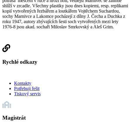
potřásá měšcem v ruce a hrozí holí, vedlejší Marnivec se zálibně
shlíží v zrcadle. Všechny plastiky jsou dnes kopiemi, resp. replikami
kopií vytvořených řezbářem a loutkářem Vojtěchem Suchardou,
sochy Marnivce a Lakomce pocházejí z dílny J. Čecha a Duchka z
roku 1947, autory zbývajících šesti soch vytvořených mezi lety
1976-8 jsou akad. sochaři Miloslav Smrkovský a Aleš Grim.
Rychlé odkazy
Kontakty
Potřebuji řešit
Tiskový servis
Magistrát