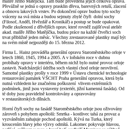
malíře Jiřího Matějíčka. Tam bude provedena jejich celková oprava.
Převážně se jedná o opravy prasklin dřeva, barevných retuší, zlacení
a obnovu lakových vrstev. Po dokončení oprav budou tyto sochy
vráceny na svá místa a budou sejmuty zbylé čtyři dolní sochy
(Filosof, Anděl, Hvězdář a Kronikář) a postup se bude opakovat.
Podle zkušeností z dřívějších oprav, které rovněž zajišťoval ateliér
akad. malíře Jiřího Matějíčka, budou práce na každé čtveřici soch
trvat přibližně jeden měsíc. Všechny zrestaurované plastiky mají být
na svém místě nejpozději do 15. března 2012.
Firma L. Hainz prováděla generální opravu Staroměstského orloje v
letech 1860, 1945, 1994 a 2005. A v loňském roce v dubnu
probíhaly opravy v interiéru, během nichž bylo nutné provoz orloje
zastavit. Nadcházející údržba soch vlastní chod orloje neovlivní.
Samotné plastiky prošly v roce 1999 v Ústavu chemické technologie
restaurování památek VŠCHT Praha generální opravou, která byla
nutná vzhledem ke značnému poškození vlivem extrémních
podmínek, jimž jsou vystaveny (exteriér, jižní kamenná fasáda). Od
té doby jsou pravidelně kontrolovány a opravovány
v restaurátorských dílnách.
Horní čtyři sochy na fasádě Staroměstského orloje jsou oživovány
zároveň s pohybem apoštolů: Smrtka - kostlivec tahá za provaz a
vyzváněním zahajuje pochod apoštolů. Kývá na Turka, který
kroucením hlavy jeho výzvy odmítá. Lakomec pokyvuje hlavou,