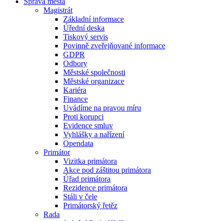
Správa města
Magistrát
Základní informace
Úřední deska
Tiskový servis
Povinně zveřejňované informace
GDPR
Odbory
Městské společnosti
Městské organizace
Kariéra
Finance
Uvádíme na pravou míru
Proti korupci
Evidence smluv
Vyhlášky a nařízení
Opendata
Primátor
Vizitka primátora
Akce pod záštitou primátora
Úřad primátora
Rezidence primátora
Stáli v čele
Primátorský řetěz
Rada