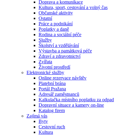
Doprava a komunikace
Kultura, sport, cestování a volný čas
Občanské aktivity
Ostatní
Práce a podnikání
Poplatky a daně
Rodina a sociální péče
Služby
Školství a vzdělávání
Výstavba a památková péče
Zdraví a zdravotnictví
Zvířata
Životní prostředí
Elektronické služby
Online rezervace návštěv
Platební brána
Portál Pražana
Adresář zaměstnanců
Kalkulačka místního poplatku za odpad
Dopravní situace a kamery on-line
Katalog firem
Zajímá vás
Byty
Cestovní ruch
Kultura