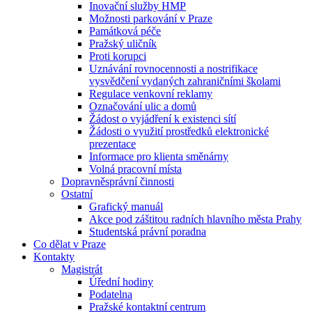
Inovační služby HMP
Možnosti parkování v Praze
Památková péče
Pražský uličník
Proti korupci
Uznávání rovnocennosti a nostrifikace
vysvědčení vydaných zahraničními školami
Regulace venkovní reklamy
Označování ulic a domů
Žádost o vyjádření k existenci sítí
Žádosti o využití prostředků elektronické
prezentace
Informace pro klienta směnárny
Volná pracovní místa
Dopravněsprávní činnosti
Ostatní
Grafický manuál
Akce pod záštitou radních hlavního města Prahy
Studentská právní poradna
Co dělat v Praze
Kontakty
Magistrát
Úřední hodiny
Podatelna
Pražské kontaktní centrum