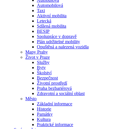
Autobusová
Automobilová
Taxi
Aktivní mobilita
Letecká
Sdílená mobilita
BESIP
Spolupráce v dopravě
Plán udržitelné mobility
Opuštěná a nalezená vozidla
Mapy Prahy
Život v Praze
Služby
Byty
Školství
Bezpečnost
Životní prostředí
Praha bezbariérová
Zdravotní a sociální oblast
Město
Základní informace
Historie
Památky
Kultura
Praktické informace