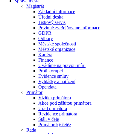
Správa města
Magistrát
Základní informace
Úřední deska
Tiskový servis
Povinně zveřejňované informace
GDPR
Odbory
Městské společnosti
Městské organizace
Kariéra
Finance
Uvádíme na pravou míru
Proti korupci
Evidence smluv
Vyhlášky a nařízení
Opendata
Primátor
Vizitka primátora
Akce pod záštitou primátora
Úřad primátora
Rezidence primátora
Stáli v čele
Primátorský řetěz
Rada