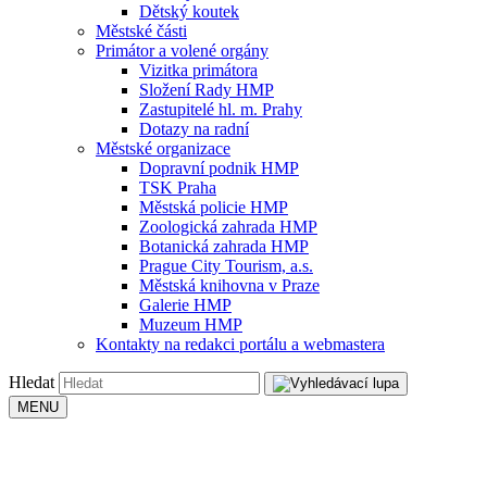
Dětský koutek
Městské části
Primátor a volené orgány
Vizitka primátora
Složení Rady HMP
Zastupitelé hl. m. Prahy
Dotazy na radní
Městské organizace
Dopravní podnik HMP
TSK Praha
Městská policie HMP
Zoologická zahrada HMP
Botanická zahrada HMP
Prague City Tourism, a.s.
Městská knihovna v Praze
Galerie HMP
Muzeum HMP
Kontakty na redakci portálu a webmastera
Hledat
MENU