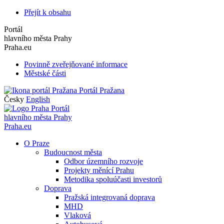
Přejít k obsahu
Portál
hlavního města Prahy
Praha.eu
Povinně zveřejňované informace
Městské části
Portál Pražana
Česky
English
Portál
hlavního města Prahy
Praha.eu
O Praze
Budoucnost města
Odbor územního rozvoje
Projekty měnící Prahu
Metodika spoluúčasti investorů
Doprava
Pražská integrovaná doprava
MHD
Vlaková