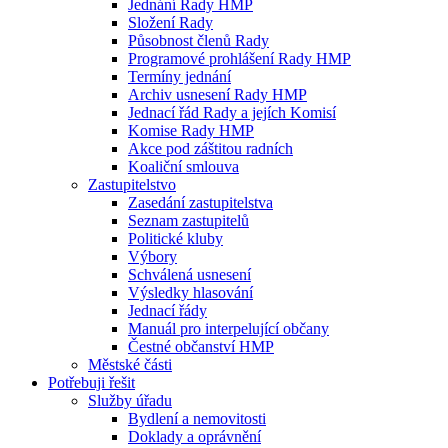
Jednání Rady HMP
Složení Rady
Působnost členů Rady
Programové prohlášení Rady HMP
Termíny jednání
Archiv usnesení Rady HMP
Jednací řád Rady a jejích Komisí
Komise Rady HMP
Akce pod záštitou radních
Koaliční smlouva
Zastupitelstvo
Zasedání zastupitelstva
Seznam zastupitelů
Politické kluby
Výbory
Schválená usnesení
Výsledky hlasování
Jednací řády
Manuál pro interpelující občany
Čestné občanství HMP
Městské části
Potřebuji řešit
Služby úřadu
Bydlení a nemovitosti
Doklady a oprávnění