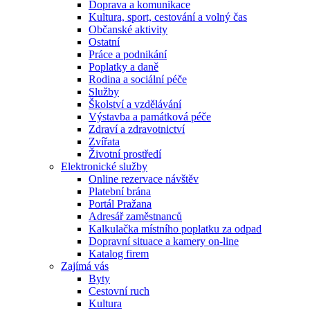
Doprava a komunikace
Kultura, sport, cestování a volný čas
Občanské aktivity
Ostatní
Práce a podnikání
Poplatky a daně
Rodina a sociální péče
Služby
Školství a vzdělávání
Výstavba a památková péče
Zdraví a zdravotnictví
Zvířata
Životní prostředí
Elektronické služby
Online rezervace návštěv
Platební brána
Portál Pražana
Adresář zaměstnanců
Kalkulačka místního poplatku za odpad
Dopravní situace a kamery on-line
Katalog firem
Zajímá vás
Byty
Cestovní ruch
Kultura