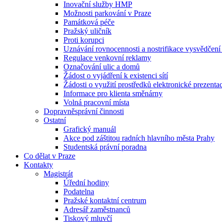
Inovační služby HMP
Možnosti parkování v Praze
Památková péče
Pražský uličník
Proti korupci
Uznávání rovnocennosti a nostrifikace vysvědčen
Regulace venkovní reklamy
Označování ulic a domů
Žádost o vyjádření k existenci sítí
Žádosti o využití prostředků elektronické prezenta
Informace pro klienta směnárny
Volná pracovní místa
Dopravněsprávní činnosti
Ostatní
Grafický manuál
Akce pod záštitou radních hlavního města Prahy
Studentská právní poradna
Co dělat v Praze
Kontakty
Magistrát
Úřední hodiny
Podatelna
Pražské kontaktní centrum
Adresář zaměstnanců
Tiskový mluvčí