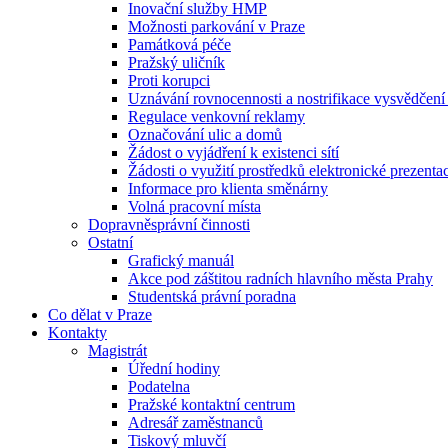
Inovační služby HMP
Možnosti parkování v Praze
Památková péče
Pražský uličník
Proti korupci
Uznávání rovnocennosti a nostrifikace vysvědčen
Regulace venkovní reklamy
Označování ulic a domů
Žádost o vyjádření k existenci sítí
Žádosti o využití prostředků elektronické prezenta
Informace pro klienta směnárny
Volná pracovní místa
Dopravněsprávní činnosti
Ostatní
Grafický manuál
Akce pod záštitou radních hlavního města Prahy
Studentská právní poradna
Co dělat v Praze
Kontakty
Magistrát
Úřední hodiny
Podatelna
Pražské kontaktní centrum
Adresář zaměstnanců
Tiskový mluvčí