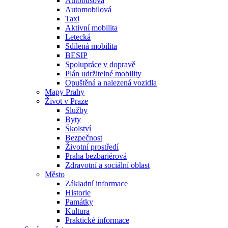
Autobusová
Automobilová
Taxi
Aktivní mobilita
Letecká
Sdílená mobilita
BESIP
Spolupráce v dopravě
Plán udržitelné mobility
Opuštěná a nalezená vozidla
Mapy Prahy
Život v Praze
Služby
Byty
Školství
Bezpečnost
Životní prostředí
Praha bezbariérová
Zdravotní a sociální oblast
Město
Základní informace
Historie
Památky
Kultura
Praktické informace