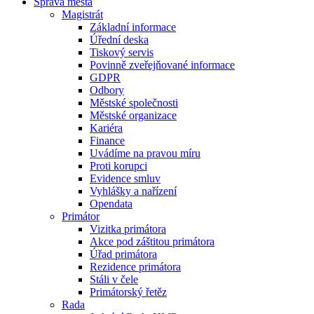
Správa města
Magistrát
Základní informace
Úřední deska
Tiskový servis
Povinně zveřejňované informace
GDPR
Odbory
Městské společnosti
Městské organizace
Kariéra
Finance
Uvádíme na pravou míru
Proti korupci
Evidence smluv
Vyhlášky a nařízení
Opendata
Primátor
Vizitka primátora
Akce pod záštitou primátora
Úřad primátora
Rezidence primátora
Stáli v čele
Primátorský řetěz
Rada