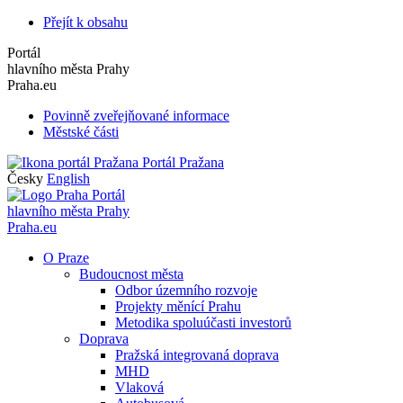
Přejít k obsahu
Portál
hlavního města Prahy
Praha.eu
Povinně zveřejňované informace
Městské části
Portál Pražana
Česky
English
Portál
hlavního města Prahy
Praha.eu
O Praze
Budoucnost města
Odbor územního rozvoje
Projekty měnící Prahu
Metodika spoluúčasti investorů
Doprava
Pražská integrovaná doprava
MHD
Vlaková