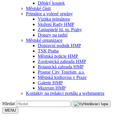
Dětský koutek
Městské části
Primátor a volené orgány
Vizitka primátora
Složení Rady HMP
Zastupitelé hl. m. Prahy
Dotazy na radní
Městské organizace
Dopravní podnik HMP
TSK Praha
Městská policie HMP
Zoologická zahrada HMP
Botanická zahrada HMP
Prague City Tourism, a.s.
Městská knihovna v Praze
Galerie HMP
Muzeum HMP
Kontakty na redakci portálu a webmastera
Hledat
MENU