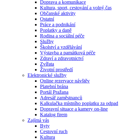
Doprava a komunikace
Kultura, sport, cestování a volný čas
Občanské aktivity
Ostatní
Práce a podnikání
Poplatky a daně
Rodina a sociální péče
Služby
Školství a vzdělávání
Výstavba a památková péče
Zdraví a zdravotnictví
Zvířata
Životní prostředí
Elektronické služby
Online rezervace návštěv
Platební brána
Portál Pražana
Adresář zaměstnanců
Kalkulačka místního poplatku za odpad
Dopravní situace a kamery on-line
Katalog firem
Zajímá vás
Byty
Cestovní ruch
Kultura