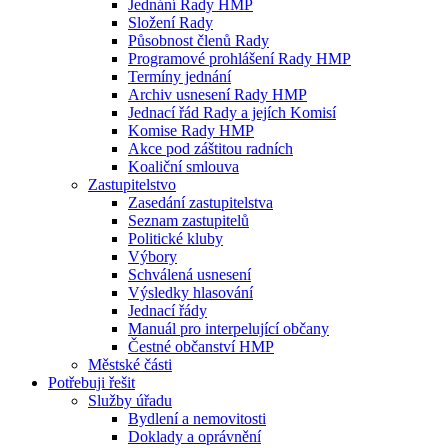
Jednání Rady HMP
Složení Rady
Působnost členů Rady
Programové prohlášení Rady HMP
Termíny jednání
Archiv usnesení Rady HMP
Jednací řád Rady a jejích Komisí
Komise Rady HMP
Akce pod záštitou radních
Koaliční smlouva
Zastupitelstvo
Zasedání zastupitelstva
Seznam zastupitelů
Politické kluby
Výbory
Schválená usnesení
Výsledky hlasování
Jednací řády
Manuál pro interpelující občany
Čestné občanství HMP
Městské části
Potřebuji řešit
Služby úřadu
Bydlení a nemovitosti
Doklady a oprávnění