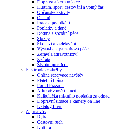
Doprava a komunikace
Kultura, sport, cestování a volný čas
Občanské aktivity
Ostatní
Práce a podnikání
Poplatky a daně
Rodina a sociální péče
Služby
Školství a vzdělávání
Výstavba a památková péče
Zdraví a zdravotnictví
Zvířata
Životní prostředí
Elektronické služby
Online rezervace návštěv
Platební brána
Portál Pražana
Adresář zaměstnanců
Kalkulačka místního poplatku za odpad
Dopravní situace a kamery on-line
Katalog firem
Zajímá vás
Byty
Cestovní ruch
Kultura