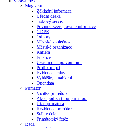
Správa města
Magistrát
Základní informace
Úřední deska
Tiskový servis
Povinně zveřejňované informace
GDPR
Odbory
Městské společnosti
Městské organizace
Kariéra
Finance
Uvádíme na pravou míru
Proti korupci
Evidence smluv
Vyhlášky a nařízení
Opendata
Primátor
Vizitka primátora
Akce pod záštitou primátora
Úřad primátora
Rezidence primátora
Stáli v čele
Primátorský řetěz
Rada