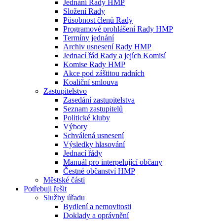
Jednání Rady HMP
Složení Rady
Působnost členů Rady
Programové prohlášení Rady HMP
Termíny jednání
Archiv usnesení Rady HMP
Jednací řád Rady a jejích Komisí
Komise Rady HMP
Akce pod záštitou radních
Koaliční smlouva
Zastupitelstvo
Zasedání zastupitelstva
Seznam zastupitelů
Politické kluby
Výbory
Schválená usnesení
Výsledky hlasování
Jednací řády
Manuál pro interpelující občany
Čestné občanství HMP
Městské části
Potřebuji řešit
Služby úřadu
Bydlení a nemovitosti
Doklady a oprávnění