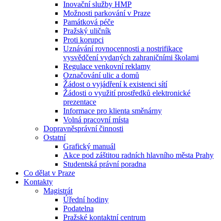
Inovační služby HMP
Možnosti parkování v Praze
Památková péče
Pražský uličník
Proti korupci
Uznávání rovnocennosti a nostrifikace
vysvědčení vydaných zahraničními školami
Regulace venkovní reklamy
Označování ulic a domů
Žádost o vyjádření k existenci sítí
Žádosti o využití prostředků elektronické
prezentace
Informace pro klienta směnárny
Volná pracovní místa
Dopravněsprávní činnosti
Ostatní
Grafický manuál
Akce pod záštitou radních hlavního města Prahy
Studentská právní poradna
Co dělat v Praze
Kontakty
Magistrát
Úřední hodiny
Podatelna
Pražské kontaktní centrum