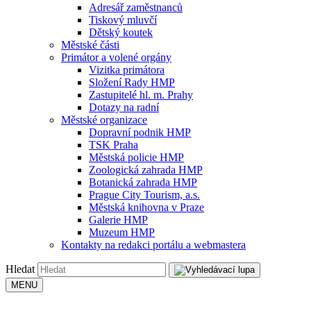
Adresář zaměstnanců
Tiskový mluvčí
Dětský koutek
Městské části
Primátor a volené orgány
Vizitka primátora
Složení Rady HMP
Zastupitelé hl. m. Prahy
Dotazy na radní
Městské organizace
Dopravní podnik HMP
TSK Praha
Městská policie HMP
Zoologická zahrada HMP
Botanická zahrada HMP
Prague City Tourism, a.s.
Městská knihovna v Praze
Galerie HMP
Muzeum HMP
Kontakty na redakci portálu a webmastera
Hledat
MENU