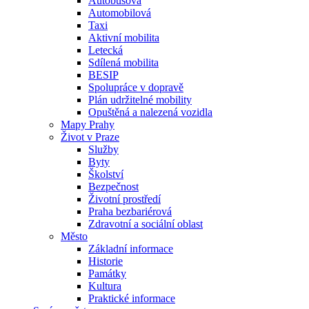
Autobusová
Automobilová
Taxi
Aktivní mobilita
Letecká
Sdílená mobilita
BESIP
Spolupráce v dopravě
Plán udržitelné mobility
Opuštěná a nalezená vozidla
Mapy Prahy
Život v Praze
Služby
Byty
Školství
Bezpečnost
Životní prostředí
Praha bezbariérová
Zdravotní a sociální oblast
Město
Základní informace
Historie
Památky
Kultura
Praktické informace