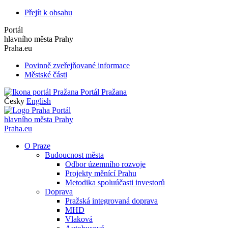
Přejít k obsahu
Portál
hlavního města Prahy
Praha.eu
Povinně zveřejňované informace
Městské části
Portál Pražana
Česky
English
Portál
hlavního města Prahy
Praha.eu
O Praze
Budoucnost města
Odbor územního rozvoje
Projekty měnící Prahu
Metodika spoluúčasti investorů
Doprava
Pražská integrovaná doprava
MHD
Vlaková