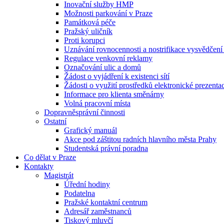
Inovační služby HMP
Možnosti parkování v Praze
Památková péče
Pražský uličník
Proti korupci
Uznávání rovnocennosti a nostrifikace vysvědčen
Regulace venkovní reklamy
Označování ulic a domů
Žádost o vyjádření k existenci sítí
Žádosti o využití prostředků elektronické prezenta
Informace pro klienta směnárny
Volná pracovní místa
Dopravněsprávní činnosti
Ostatní
Grafický manuál
Akce pod záštitou radních hlavního města Prahy
Studentská právní poradna
Co dělat v Praze
Kontakty
Magistrát
Úřední hodiny
Podatelna
Pražské kontaktní centrum
Adresář zaměstnanců
Tiskový mluvčí