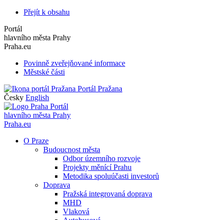
Přejít k obsahu
Portál
hlavního města Prahy
Praha.eu
Povinně zveřejňované informace
Městské části
Portál Pražana
Česky
English
Portál
hlavního města Prahy
Praha.eu
O Praze
Budoucnost města
Odbor územního rozvoje
Projekty měnící Prahu
Metodika spoluúčasti investorů
Doprava
Pražská integrovaná doprava
MHD
Vlaková