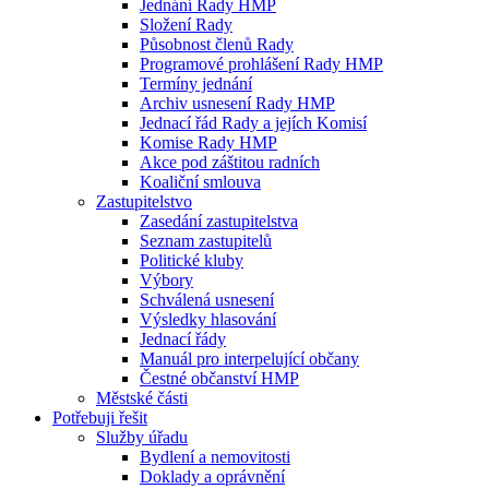
Jednání Rady HMP
Složení Rady
Působnost členů Rady
Programové prohlášení Rady HMP
Termíny jednání
Archiv usnesení Rady HMP
Jednací řád Rady a jejích Komisí
Komise Rady HMP
Akce pod záštitou radních
Koaliční smlouva
Zastupitelstvo
Zasedání zastupitelstva
Seznam zastupitelů
Politické kluby
Výbory
Schválená usnesení
Výsledky hlasování
Jednací řády
Manuál pro interpelující občany
Čestné občanství HMP
Městské části
Potřebuji řešit
Služby úřadu
Bydlení a nemovitosti
Doklady a oprávnění