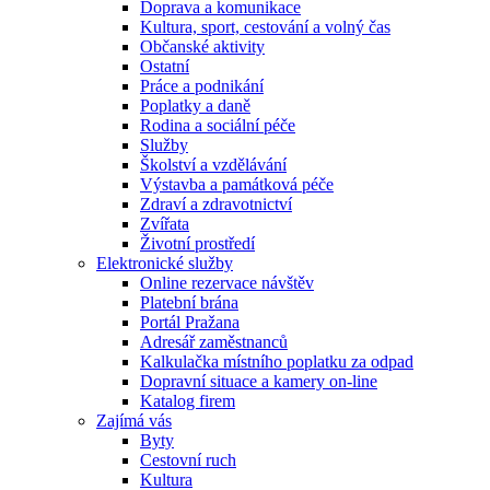
Doprava a komunikace
Kultura, sport, cestování a volný čas
Občanské aktivity
Ostatní
Práce a podnikání
Poplatky a daně
Rodina a sociální péče
Služby
Školství a vzdělávání
Výstavba a památková péče
Zdraví a zdravotnictví
Zvířata
Životní prostředí
Elektronické služby
Online rezervace návštěv
Platební brána
Portál Pražana
Adresář zaměstnanců
Kalkulačka místního poplatku za odpad
Dopravní situace a kamery on-line
Katalog firem
Zajímá vás
Byty
Cestovní ruch
Kultura