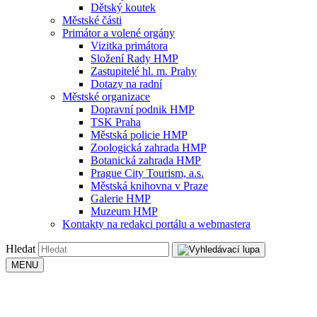
Dětský koutek
Městské části
Primátor a volené orgány
Vizitka primátora
Složení Rady HMP
Zastupitelé hl. m. Prahy
Dotazy na radní
Městské organizace
Dopravní podnik HMP
TSK Praha
Městská policie HMP
Zoologická zahrada HMP
Botanická zahrada HMP
Prague City Tourism, a.s.
Městská knihovna v Praze
Galerie HMP
Muzeum HMP
Kontakty na redakci portálu a webmastera
Hledat
MENU