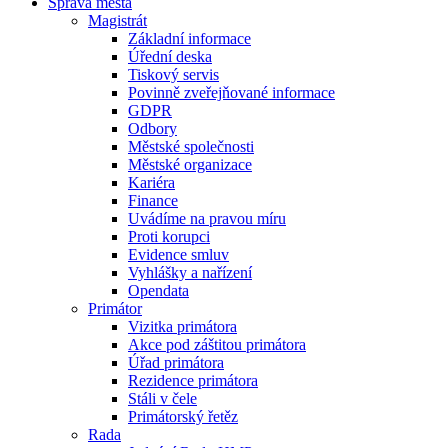
Správa města
Magistrát
Základní informace
Úřední deska
Tiskový servis
Povinně zveřejňované informace
GDPR
Odbory
Městské společnosti
Městské organizace
Kariéra
Finance
Uvádíme na pravou míru
Proti korupci
Evidence smluv
Vyhlášky a nařízení
Opendata
Primátor
Vizitka primátora
Akce pod záštitou primátora
Úřad primátora
Rezidence primátora
Stáli v čele
Primátorský řetěz
Rada