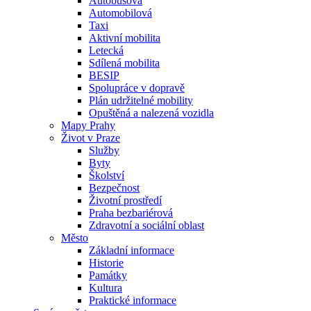
Autobusová
Automobilová
Taxi
Aktivní mobilita
Letecká
Sdílená mobilita
BESIP
Spolupráce v dopravě
Plán udržitelné mobility
Opuštěná a nalezená vozidla
Mapy Prahy
Život v Praze
Služby
Byty
Školství
Bezpečnost
Životní prostředí
Praha bezbariérová
Zdravotní a sociální oblast
Město
Základní informace
Historie
Památky
Kultura
Praktické informace