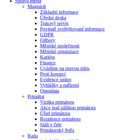
Správa města
Magistrát
Základní informace
Úřední deska
Tiskový servis
Povinně zveřejňované informace
GDPR
Odbory
Městské společnosti
Městské organizace
Kariéra
Finance
Uvádíme na pravou míru
Proti korupci
Evidence smluv
Vyhlášky a nařízení
Opendata
Primátor
Vizitka primátora
Akce pod záštitou primátora
Úřad primátora
Rezidence primátora
Stáli v čele
Primátorský řetěz
Rada