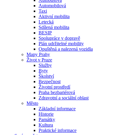
Autobusová
Automobilová
Taxi
Aktivní mobilita
Letecká
Sdílená mobilita
BESIP
Spolupráce v dopravě
Plán udržitelné mobility
Opuštěná a nalezená vozidla
Mapy Prahy
Život v Praze
Služby
Byty
Školství
Bezpečnost
Životní prostředí
Praha bezbariérová
Zdravotní a sociální oblast
Město
Základní informace
Historie
Památky
Kultura
Praktické informace