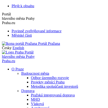
Přejít k obsahu
Portál
hlavního města Prahy
Praha.eu
Povinně zveřejňované informace
Městské části
Portál Pražana
Česky
English
Portál
hlavního města Prahy
Praha.eu
O Praze
Budoucnost města
Odbor územního rozvoje
Projekty měnící Prahu
Metodika spoluúčasti investorů
Doprava
Pražská integrovaná doprava
MHD
Vlaková