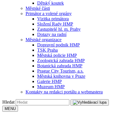
Dětský koutek
Městské části
Primátor a volené orgány
Vizitka primátora
Složení Rady HMP
Zastupitelé hl. m. Prahy
Dotazy na radní
Městské organizace
Dopravní podnik HMP
TSK Praha
Městská policie HMP
Zoologická zahrada HMP
Botanická zahrada HMP
Prague City Tourism, a.s.
Městská knihovna v Praze
Galerie HMP
Muzeum HMP
Kontakty na redakci portálu a webmastera
Hledat
MENU