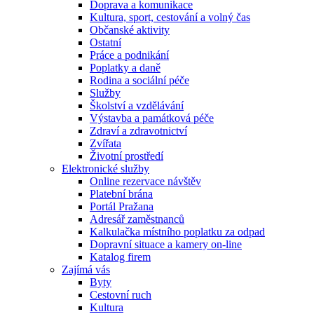
Doprava a komunikace
Kultura, sport, cestování a volný čas
Občanské aktivity
Ostatní
Práce a podnikání
Poplatky a daně
Rodina a sociální péče
Služby
Školství a vzdělávání
Výstavba a památková péče
Zdraví a zdravotnictví
Zvířata
Životní prostředí
Elektronické služby
Online rezervace návštěv
Platební brána
Portál Pražana
Adresář zaměstnanců
Kalkulačka místního poplatku za odpad
Dopravní situace a kamery on-line
Katalog firem
Zajímá vás
Byty
Cestovní ruch
Kultura