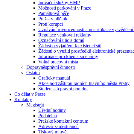
Inovační služby HMP
Možnosti parkování v Praze
Památková péče
Pražský uličník
Proti korupci
Uznávání rovnocennosti a nostrifikace vysvědčen
Regulace venkovní reklamy
Označování ulic a domů
Žádost o vyjádření k existenci sítí
Žádosti o využití prostředků elektronické prezenta
Informace pro klienta směnárny
Volná pracovní místa
Dopravněsprávní činnosti
Ostatní
Grafický manuál
Akce pod záštitou radních hlavního města Prahy
Studentská právní poradna
Co dělat v Praze
Kontakty
Magistrát
Úřední hodiny
Podatelna
Pražské kontaktní centrum
Adresář zaměstnanců
Tiskový mluvčí