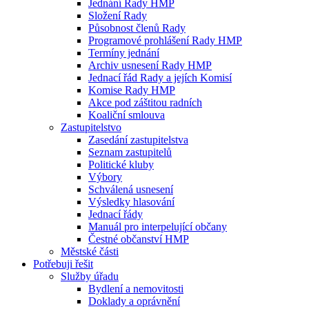
Jednání Rady HMP
Složení Rady
Působnost členů Rady
Programové prohlášení Rady HMP
Termíny jednání
Archiv usnesení Rady HMP
Jednací řád Rady a jejích Komisí
Komise Rady HMP
Akce pod záštitou radních
Koaliční smlouva
Zastupitelstvo
Zasedání zastupitelstva
Seznam zastupitelů
Politické kluby
Výbory
Schválená usnesení
Výsledky hlasování
Jednací řády
Manuál pro interpelující občany
Čestné občanství HMP
Městské části
Potřebuji řešit
Služby úřadu
Bydlení a nemovitosti
Doklady a oprávnění